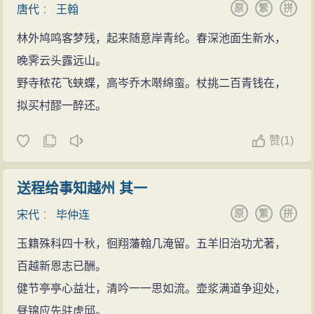
原
繁
拼
唐代
：
王翰
林外鸠鸣客梦残，起来随意岸青纶。春深池面生新水，
晚霁云头露远山。
野寺秾花飞蛱蝶，高岑乔木啭绵蛮。杖挑二百青钱在，
拟买村醪一醉还。
赞
(
1)
送程给事知越州 其一
原
繁
拼
宋代
：
毕仲连
玉籍殊科四十秋，徊翔藩翰几淹留。五羊旧治功尤著，
百越新恩志已酬。
健节亭亭心益壮，清吟一一思如流。壶浆满道争迎处，
昼锦应先驻虎邱。