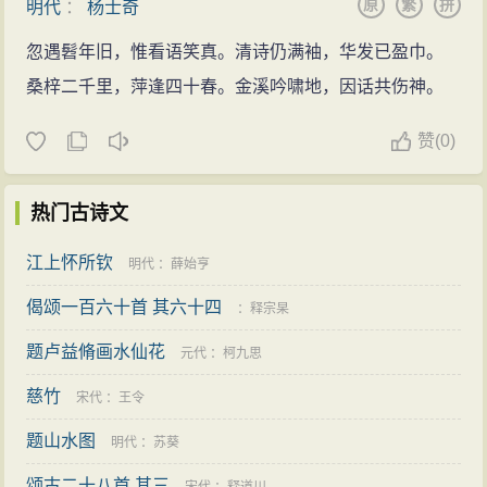
原
繁
拼
明代
：
杨士奇
忽遇髫年旧，惟看语笑真。清诗仍满袖，华发已盈巾。
桑梓二千里，萍逢四十春。金溪吟啸地，因话共伤神。
赞
(
0)
热门古诗文
江上怀所钦
明代
：
薛始亨
偈颂一百六十首 其六十四
：
释宗杲
题卢益脩画水仙花
元代
：
柯九思
慈竹
宋代
：
王令
题山水图
明代
：
苏葵
颂古二十八首 其三