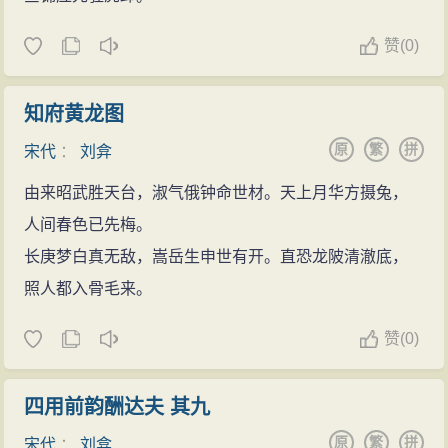
赞
(
0)
知府黄龙图
原
繁
拼
宋代
：
刘弇
由来昭武胜天台，淑气俄钟命世材。天上月华方摄兔，
人间春色已先梅。
长庚梦白真无敌，嵩岳生申世有开。直恐龙陂清澈底，
照人都入骨毛来。
赞
(
0)
四用前韵酬达夫 其九
原
繁
拼
宋代
：
刘弇