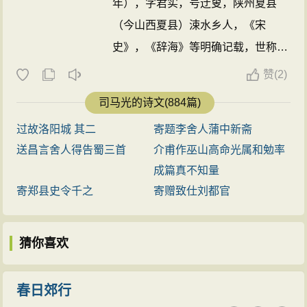
年），字君实，号迂叟，陕州夏县
（今山西夏县）涑水乡人，《宋
史》，《辞海》等明确记载，世称涑
水先生。生于河南省信阳市光山县。
赞
(
2)
北宋史学家、文学家。历仕仁宗、英
司马光的诗文(884篇)
宗、神宗、哲宗四朝，卒赠太师、温
过故洛阳城 其二
寄题李舍人蒲中新斋
国公，谥文正，主持编纂了中国历史
送昌言舍人得告蜀三首
介甫作巫山高命光属和勉率
上第一部编年体通史《资治通鉴》，
成篇真不知量
为人温良谦恭、刚正不阿，其人格堪
寄郑县史令千之
寄赠致仕刘都官
称儒学教化下的典范，历来受人景
仰。生平著作甚多，主要有史学巨著
猜你喜欢
《资治通鉴》、《温国文正司马公文
集》、《稽古录》、《涑水记闻》、
《潜虚》等。 ...
春日郊行