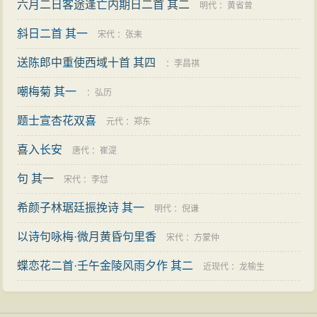
六月二日客途逢亡内期日二首 其二
明代
：
黄省曾
斜日二首 其一
宋代
：
张耒
送陈郎中重使西域十首 其四
：
李昌祺
嘲梅菊 其一
：
弘历
题士宣杏花双喜
元代
：
郑东
喜入长安
唐代
：
崔湜
句 其一
宋代
：
李怤
希颜子林琚廷振挽诗 其一
明代
：
倪谦
以诗句咏梅·微月黄昏句里香
宋代
：
方蒙仲
蝶恋花二首·壬午金陵风雨夕作 其二
近现代
：
龙榆生