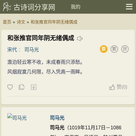
古诗词分享网
我的
首页
»
诗文
»
和张推官同年阴无绪偶成
和张推官同年阴无绪偶成
原
繁
拼
宋代
：
司马光
澹泊轻云寒不收，未成春雨只添愁。
风烟寂寞几何限，尽入凭高一雨眸。
赞
(
0)
司马光
司马光
（1019年11月17日－1086