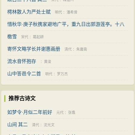
宋代
：
释道川
樗林散人为严处士赋
明代
：
潘希曾
惜秋华·庚子秋携家避地广平，重九日出郭游莲亭。十八
年重到，堤柳萧瑟，大有江潭之感。用梦窗重九韵
檄雪
清代
宋代
：
葛起耕
寄怀文略学长并谢惠画册
：
夏孙桐
清代
：
朱庸斋
流水音怀抱存
：
黄浚
山中答邑令二首
明代
：
罗万杰
推荐古诗文
如梦令·月似二年前好
元代
：
张翥
山间 其二
清代
：
沈光文