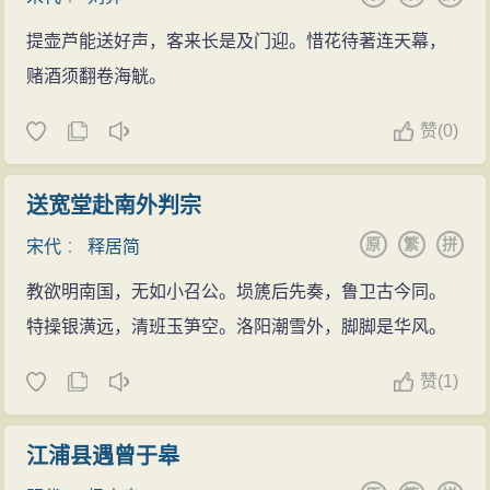
提壶芦能送好声，客来长是及门迎。惜花待著连天幕，
赌酒须翻卷海觥。
赞
(
0)
送宽堂赴南外判宗
原
繁
拼
宋代
：
释居简
教欲明南国，无如小召公。埙篪后先奏，鲁卫古今同。
特操银潢远，清班玉笋空。洛阳潮雪外，脚脚是华风。
赞
(
1)
江浦县遇曾于皋