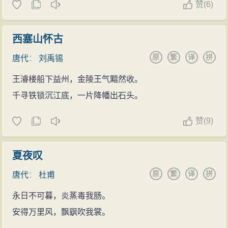
赞
(
6)
西塞山怀古
原
繁
译
拼
唐代
：
刘禹锡
王濬楼船下益州，金陵王气黯然收。
千寻铁锁沉江底，一片降幡出石头。
赞
(
9)
夏夜叹
原
繁
译
拼
唐代
：
杜甫
永日不可暮，炎蒸毒我肠。
安得万里风，飘飖吹我裳。