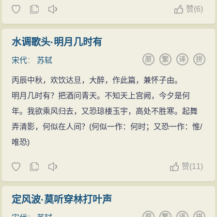
赞
(
6)
水调歌头·明月几时有
原
繁
译
拼
宋代
：
苏轼
丙辰中秋，欢饮达旦，大醉，作此篇，兼怀子由。
明月几时有？把酒问青天。不知天上宫阙，今夕是何
年。我欲乘风归去，又恐琼楼玉宇，高处不胜寒。起舞
弄清影，何似在人间？(何似一作：何时；又恐一作：惟/
唯恐)
赞
(
11)
定风波·莫听穿林打叶声
原
繁
译
拼