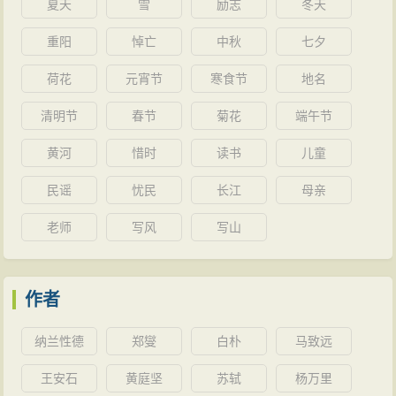
夏天
雪
励志
冬天
重阳
悼亡
中秋
七夕
荷花
元宵节
寒食节
地名
清明节
春节
菊花
端午节
黄河
惜时
读书
儿童
民谣
忧民
长江
母亲
老师
写风
写山
作者
纳兰性德
郑燮
白朴
马致远
王安石
黄庭坚
苏轼
杨万里