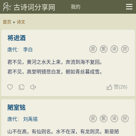
古诗词分享网
我的
首页
»
诗文
将进酒
原
繁
译
拼
唐代
：
李白
君不见，黄河之水天上来，奔流到海不复回。
君不见，高堂明镜悲白发，朝如青丝暮成雪。
赞
(
26)
陋室铭
原
繁
译
拼
唐代
：
刘禹锡
山不在高，有仙则名。水不在深，有龙则灵。斯是陋