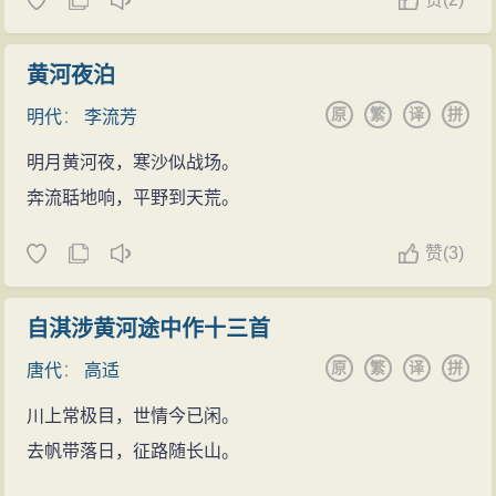
黄河夜泊
原
繁
译
拼
明代
：
李流芳
明月黄河夜，寒沙似战场。
奔流聒地响，平野到天荒。
赞
(
3)
自淇涉黄河途中作十三首
原
繁
译
拼
唐代
：
高适
川上常极目，世情今已闲。
去帆带落日，征路随长山。