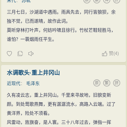
宋代
：
苏轼
三月七日，沙湖道中遇雨。雨具先去，同行皆狼狈，余
独不觉，已而遂晴，故作此词。
莫听穿林打叶声，何妨吟啸且徐行。竹杖芒鞋轻胜马，
谁怕？一蓑烟雨任平生。
赞
(
4)
水调歌头·重上井冈山
原
繁
拼
近现代
：
毛泽东
久有凌云志，重上井冈山。千里来寻故地，旧貌变新
颜。到处莺歌燕舞，更有潺潺流水，高路入云端。过了
黄洋界，险处不须看。
风雷动，旌旗奋，是人寰。三十八年过去，弹指一挥