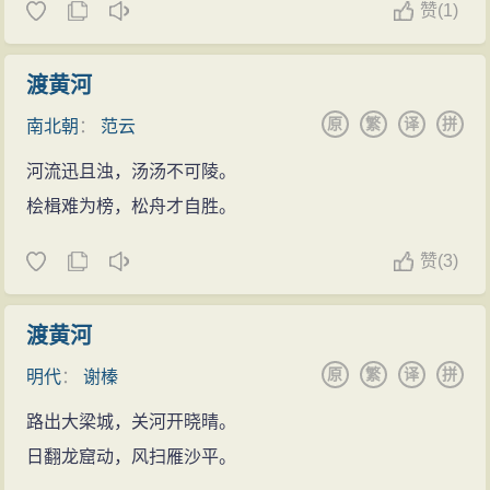
赞
(
1)
渡黄河
原
繁
译
拼
南北朝
：
范云
河流迅且浊，汤汤不可陵。
桧楫难为榜，松舟才自胜。
赞
(
3)
渡黄河
原
繁
译
拼
明代
：
谢榛
路出大梁城，关河开晓晴。
日翻龙窟动，风扫雁沙平。