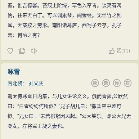
室，惟吾德馨。苔痕上阶绿，草色入帘青。谈笑有鸿
儒，往来无白丁。可以调素琴，阅金经。无丝竹之乱
耳，无案牍之劳形。南阳诸葛庐，西蜀子云亭。孔子
云：何陋之有？
赞
(
11)
咏雪
原
繁
译
拼
南北朝
：
刘义庆
谢太傅寒雪日内集，与儿女讲论文义。俄而雪骤,公欣然
曰：“白雪纷纷何所似？”兄子胡儿曰：“撒盐空中差可
拟。”兄女曰：“未若柳絮因风起。”公大笑乐。即公大兄无
奕女，左将军王凝之妻也。