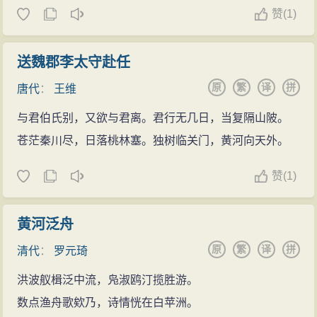
赞
(
1)
送魏郡李太守赴任
原
繁
译
拼
唐代
：
王维
与君伯氏别，又欲与君离。君行无几日，当复隔山陂。
苍茫秦川尽，日落桃林塞。独树临关门，黄河向天外。
赞
(
1)
黄河泛舟
原
繁
译
拼
清代
：
罗元琦
洪波舣楫泛中流，凫淑鸥汀揽胜游。
数点渔舟歌欸乃，诗情恍在白苹洲。