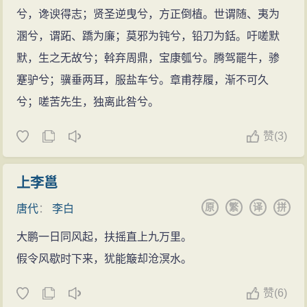
兮，谗谀得志；贤圣逆曳兮，方正倒植。世谓随、夷为
溷兮，谓跖、蹻为廉；莫邪为钝兮，铅刀为銛。吁嗟默
默，生之无故兮；斡弃周鼎，宝康瓠兮。腾驾罷牛，骖
蹇驴兮；骥垂两耳，服盐车兮。章甫荐履，渐不可久
兮；嗟苦先生，独离此咎兮。
赞
(
3)
上李邕
原
繁
译
拼
唐代
：
李白
大鹏一日同风起，扶摇直上九万里。
假令风歇时下来，犹能簸却沧溟水。
赞
(
6)