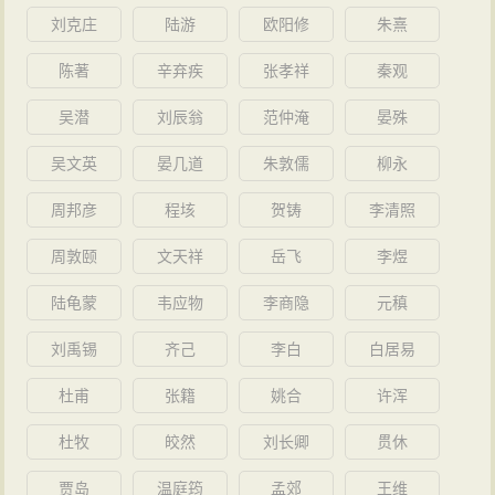
刘克庄
陆游
欧阳修
朱熹
陈著
辛弃疾
张孝祥
秦观
吴潜
刘辰翁
范仲淹
晏殊
吴文英
晏几道
朱敦儒
柳永
周邦彦
程垓
贺铸
李清照
周敦颐
文天祥
岳飞
李煜
陆龟蒙
韦应物
李商隐
元稹
刘禹锡
齐己
李白
白居易
杜甫
张籍
姚合
许浑
杜牧
皎然
刘长卿
贯休
贾岛
温庭筠
孟郊
王维