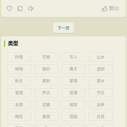
赞
(
2)
下一页
类型
抒情
写景
写人
山水
咏物
婉约
春天
送别
秋天
离别
爱情
思乡
爱国
怀古
哲理
节日
友情
边塞
闺怨
战争
梅花
豪放
田园
月亮