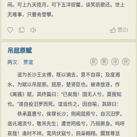
间。可上九天揽月，可下五洋捉鳖，谈笑凯歌还。世上
无难事，只要肯登攀。
赞
(
2)
吊屈原赋
原
繁
译
拼
两汉
：
贾谊
谊为长沙王太傅，既以谪去，意不自得；及度湘
水，为赋以吊屈原。屈原，楚贤臣也。被谗放逐，作
《离骚》赋，其终篇曰：“已矣哉！国无人兮，莫我知
也。”遂自投汨罗而死。谊追伤之，因自喻，其辞曰：
恭承嘉惠兮，俟罪长沙；侧闻屈原兮，自沉汨罗。
造讬湘流兮，敬吊先生；遭世罔极兮，乃殒厥身。呜呼
哀哉！逢时不祥。鸾凤伏竄兮，鸱枭翱翔。闒茸尊显