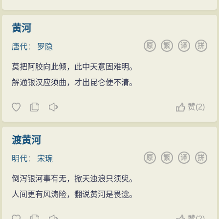
黄河
原
繁
译
拼
唐代
：
罗隐
莫把阿胶向此倾，此中天意固难明。
解通银汉应须曲，才出昆仑便不清。
赞
(
2)
渡黄河
原
繁
译
拼
明代
：
宋琬
倒泻银河事有无，掀天浊浪只须臾。
人间更有风涛险，翻说黄河是畏途。
赞
(
2)