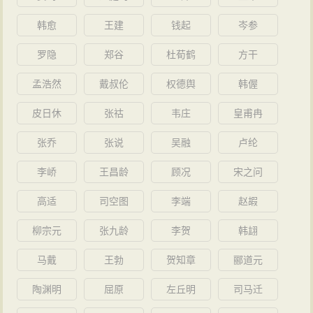
韩愈
王建
钱起
岑参
罗隐
郑谷
杜荀鹤
方干
孟浩然
戴叔伦
权德舆
韩偓
皮日休
张祜
韦庄
皇甫冉
张乔
张说
吴融
卢纶
李峤
王昌龄
顾况
宋之问
高适
司空图
李端
赵嘏
柳宗元
张九龄
李贺
韩翃
马戴
王勃
贺知章
郦道元
陶渊明
屈原
左丘明
司马迁