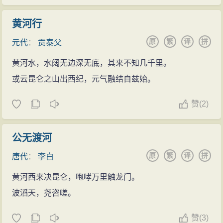
黄河行
原
繁
译
拼
元代
：
贡泰父
黄河水，水阔无边深无底，其来不知几千里。
或云昆仑之山出西纪，元气融结自兹始。
赞
(
2)
公无渡河
原
繁
译
拼
唐代
：
李白
黄河西来决昆仑，咆哮万里触龙门。
波滔天，尧咨嗟。
赞
(
3)