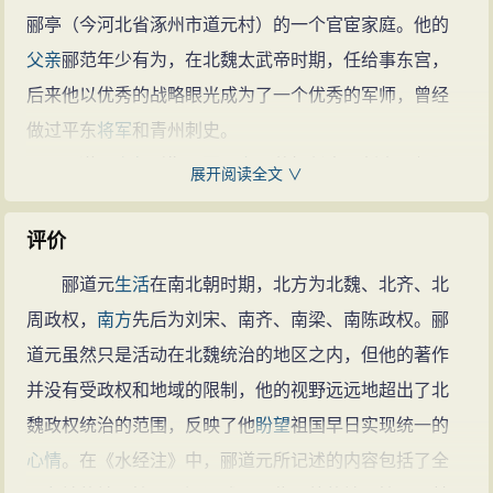
动，既是一部内容丰富多彩的地理著
郦亭（今河北省涿州市道元村）的一个官宦家庭。他的
作，也是一部优美的山水散文汇集。
父亲
郦范年少有为，在北魏太武帝时期，任给事东宫，
可称为我国游记文学的开创者，对后
后来他以优秀的战略眼光成为了一个优秀的军师，曾经
世游记散文的发展影响颇大。另著
做过平东
将军
和青州刺史。
《本志》十三篇及《七聘》等文，已
郦道元
少年
时期，因
父亲
郦范担任青州刺史，便跟
展开阅读全文 ∨
佚。
郦道元的诗文(1篇)
郦道元的名
随
父母
居住青州（今
山
东省青州市）。
句(1条)
为官经历
评价
太和初年，郦道元承袭永宁侯爵位，依例降为伯这
郦道元
生活
在南北朝时期，北方为北魏、北齐、北
一等级。太和十七年（493年）秋季，北魏迁都洛阳，郦
周政权，
南方
先后为刘宋、南齐、南梁、南陈政权。郦
道元担任尚书郎。太和十八年（494年），跟随魏孝文帝
道元虽然只是活动在北魏统治的地区之内，但他的著作
出巡北方，因执法清正，被提拔为治书侍御史。御史中
并没有受政权和地域的限制，他的视野远远地超出了北
尉李彪认为道元执法公正严厉，自太傅掾引进为书侍御
魏政权统治的范围，反映了他
盼望
祖国早日实现统一的
史。
心情
。在《水经注》中，郦道元所记述的内容包括了全
李彪被仆射李冲所弹劾，郦道元也被被免职。景明