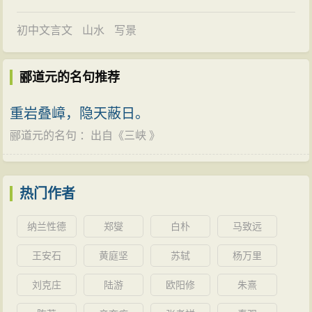
笔触，为我们展现了一千四百年前中国的地理面貌，使
时，两人都因为犯事被罢官。
人们读后可以对各地的地理状态及其
历史
变迁有较清晰
初中文言文
山水
写景
魏孝明帝正光四年（523年），郦道元担任河南尹，
的了解。例如从关于北京地区的描述中，我们可以知道
治理京城洛阳。其后，奉诏前往北方各镇，整编相关的
当时北京城的城址、近郊的
历史
遗迹、河流以及
湖泊
的
郦道元的名句推荐
官吏
，筹备军粮，作好防守边关的必要准备。孝明帝把
分布等，还可以了解到北京地区人们早期进行的一些大
沃野镇、怀朔镇、薄骨律、武川镇、抚冥镇、柔玄镇、
重岩叠嶂，隐天蔽日。
规模改变
自然
环境的活动，像拦河堰的修筑、天然河流
怀荒镇、御夷镇诸镇都改为州，它们的郡、县、戍的名
郦道元的名句
的导引和人工渠道的开凿等。这是我们现在所能得到的
：出自《
三峡
》
称，令准古城邑。朝廷诏令道元为持节兼黄门侍郎，急
关于北京地区最早的地理资料，也是我们研究北京地区
速与大都督李崇筹划应设置，裁减去留。恰逢各镇起义
历史
地理变迁的一个重要
地点
。这些资料对于我们今天
热门作者
叛乱，裁减之事没有结果就返回了。孝昌初年，梁朝派
仍然是非常有用的。
遣将领攻打扬州刺史元法僧又在彭城反叛。诏令道元为
《水经注》中的内容，除郦道元亲身考察所得到的
纳兰性德
郑燮
白朴
马致远
持节、兼侍中、兼行台尚书，调度各军，依照仆射李平
资料外，还引用了大量的
历史
文献和资料，其中引用前
王安石
黄庭坚
苏轼
杨万里
的先例。
军队
到达涡阳，战败撤退。后郦道元追逐讨
人的著作达437种之多，还有不少两汉、曹魏时代的碑刻
伐，多有斩杀俘获。后来被授任御史中尉。
刘克庄
陆游
欧阳修
朱熹
材料。这些书籍和碑刻，后来在
历史
的变迁中大都已经
郦道元执政平素严厉，颇遭
豪强
和皇族忌恨。但当