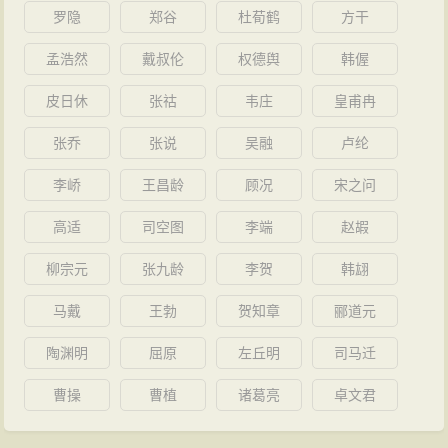
罗隐
郑谷
杜荀鹤
方干
（今陕西省西安市）发动叛乱，当时雍州刺史萧宝夤谋
反的情况逐渐严重。侍中、城阳王元徽平素忌恨道元。
孟浩然
戴叔伦
权德舆
韩偓
元微、元悦便使出借刀杀人之计，通过暗示朝廷，且竭
皮日休
张祜
韦庄
皇甫冉
力怂恿胡太后任命郦道元为关右大使，去监视萧宝夤。
张乔
张说
吴融
卢纶
宝夤顾虑到道元想要平息自己的叛乱，也认为这是朝廷
要算计自己，受汝南王元悦怂恿便派遣他的行台郎中郭
李峤
王昌龄
顾况
宋之问
子恢在阴盘驿亭围住道元。亭在冈下，人们常吃冈下的
高适
司空图
李端
赵嘏
井水。但道元已经被包围，掘井十多丈都没有水。水没
柳宗元
张九龄
李贺
韩翃
有了，力气也就少了许多。贼寇于是跳墙而入。郦道元
与他的弟弟郦道峻、郦道博，长子郦伯友、次子郦仲友
马戴
王勃
贺知章
郦道元
被杀害。道元死前怒目呵斥贼人，大声斥责而死亡。宝
陶渊明
屈原
左丘明
司马迁
夤还是派人殡殓他们父子，埋葬在
长安
城东。事平，灵
曹操
曹植
诸葛亮
卓文君
柩回到
长安
城，朝廷追赠为吏部尚书、冀州刺史、安定
县男。