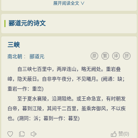
国各地的地理情况，还记述了一些国外的地理情况，其
展开阅读全文 ∨
年间（500—503年），郦道元被下放为冀州镇东府长
涉及地域东北至朝鲜的坝水（今大同江），南到扶南
史。刺史于劲，乃是顺皇后的
父亲
，西征关中的时候，
（今越南和柬埔寨），西南到印度新头河 （今印度
郦道元的诗文
也没有到过此州。郦道元在那里为官三年，为政严酷，
河），西至安息（今伊朗）、西海（今苏联咸海），北
人们非常敬畏他，以至于奸人盗贼纷纷逃往
他乡
，冀州
到流沙 （今蒙古
沙漠
）。可以说，《水经注》是北魏以
三峡
境内大治。后来郦道元又做了鲁阳郡太守，上表朝廷建
前中国及其周围地区的地理学的总结。
原
繁
译
拼
立学校，
推崇
教育
，教化乡民。朝廷下诏说：“鲁阳原本
南北朝
：
郦道元
郦道元在写《水经注》时，突破了《水经》只记河
是南部边境的地区，没有设立过学校。现在可以在那里
自三峡七百里中，两岸连山，略无阙处。重岩叠
流的局限。他以河流为纲，详细地记述了河流流经区域
设立学校，使鲁阳像西汉文翁办学那样成为有文化教养
嶂，隐天蔽日。自非亭午夜分，不见曦月。(阙通：缺；
的地理情况，包括
山
脉、土地、物产、城市的位置和沿
的地区。”郦道元在鲁阳郡的日子，老
百姓
佩服他的威
重岩一作：重峦)
革、村落的兴衰、水利工程、
历史
遗迹等古今情况，并
名，不敢违法。
至于夏水襄陵，沿溯阻绝。或王命急宣，有时朝发
且具有明确的地理方位和距离的观念。像这样写作严
延昌年间（512—515年），郦道元为东荆州刺史，
白帝，暮到江陵，其间千二百里，虽乘奔御风，不以疾
谨、内容丰富的地理著作，在当时的中国，以至世界上
以威猛为政，就像在冀州一样。当地
百姓
到朝廷向皇帝
也。(溯同：泝；暮到一作：暮至)
都是无与伦比的。
告状，告他苛刻严峻，请求前任刺史寇祖礼回来复任。
从《水经注》中我们可以看到，郦道元以其饱满的
赞
(0)
等到寇祖礼回来并派遣
戍边
士兵七十名送郦道元回京