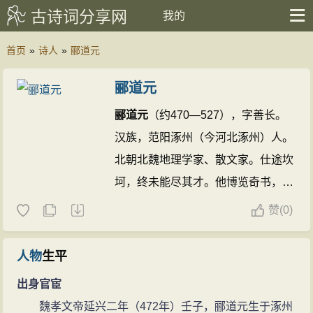
古诗词分享网
我的
首页
»
诗人
»
郦道元
郦道元
郦道元
（约470—527），字善长。
汉族，范阳涿州（今河北涿州）人。
北朝北魏地理学家、散文家。仕途坎
坷，终未能尽其才。他博览奇书，幼
时曾随父亲到山东访求水道，后又游
赞
(
0)
历秦岭、淮河以北和长城以南广大地
区，考察河道沟渠，搜集有关的风土
人物
生平
民情、历史故事、神话传说，撰《水
出身官宦
经注》四十卷。文笔隽永，描写生
魏孝文帝延兴二年（472年）壬子，郦道元生于涿州