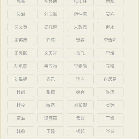
散佚了，幸而有郦道元的引用转录，才尚存一斑，使我
陈著
辛弃疾
张孝祥
秦观
地
豪强
却不能把郦道元怎么样，他们的声望更有损害。
们能够知道这些书籍和碑刻的部分内容。这又是我们研
吴潜
刘辰翁
范仲淹
晏殊
皇亲元微诬陷叔父元渊，郦道元力陈事实真相，元渊得
究我国文明发展
历史
的极其宝贵的资料。
以昭
雪
。元微因此嫉恨郦道元。
吴文英
晏几道
朱敦儒
柳永
郦道元对地理学的贡献和
历史
功绩，是值得人们尊
司州牧、汝南王元悦宠幸丘念左右亲近的人，常与
周邦彦
程垓
贺铸
李清照
崇的。因此，郦道元被后人尊为中世纪最伟大的地理学
他们起居。到选州官的时候，多取决于丘念。丘念经常
家，是当之无愧的。
周敦颐
文天祥
岳飞
李煜
高兴且偷偷地收下元悦送给他的宅第，有时两人还一起
陆龟蒙
韦应物
李商隐
元稹
去此宅第，道元秘密查访得知此事，逮捕了丘念并将其
关进监狱。元悦上奏灵太后，请保全丘念之身，便诏令
刘禹锡
齐己
李白
白居易
赦免丘念。郦道元（抢在命令下达之前）就把丘念处
杜甫
张籍
姚合
许浑
死，并用此事检举元悦的违法行为。[8] 元悦从此怀恨在
杜牧
皎然
刘长卿
贯休
心。
不屈而死
贾岛
温庭筠
孟郊
王维
北魏孝昌三年（公元527年），孝昌三年丁未十月
韩愈
王建
钱起
岑参
（527年11月），南齐皇族、北魏雍州刺史萧宝夤在
长安