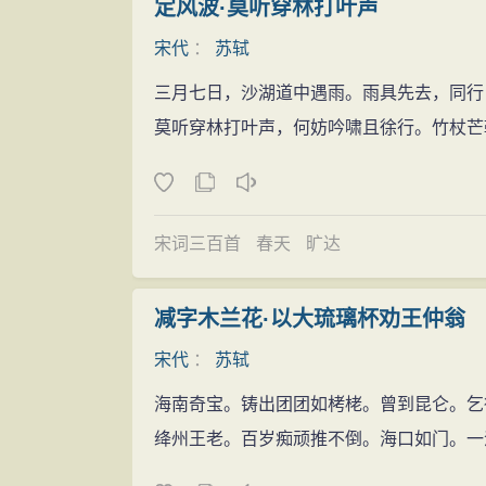
定风波·莫听穿林打叶声
娇》、《水调歌头》等，开
豪放
词派的先河
包括当初赏识他的
恩师
欧阳修在内，因反对
至东坡，倾荡磊落，如诗，如天地奇观。”
宋代
：
苏轼
零，苏轼眼中所见，已不是他二十岁时所见的
首先，在题材上，前期的作品主要反映了
三月七日，沙湖道中遇雨。雨具先去，同行
自请出京
“宽广的
人生
忧患
”，嫉恶如仇，遇有邪恶，
莫听穿林打叶声，何妨吟啸且徐行。竹杖芒
熙宁四年（1071年）苏轼上书谈论新
案。黄州
贬谪
生活
，使他“
讽刺
的苛酷，笔
过失。苏轼于是请求出京任职：熙宁四年至
是一种光辉温暖、亲切宽和的识谐．醇甜而
密州（
山
东诸城）任知州、熙宁十年（107
其次，在文化上，前期尚儒而后期尚道
二年四月调往湖州任知州。革新除弊，因法
宋词三百首
春天
旷达
前期，他有儒家所提倡的
社会
责任，他
乌台诗案
加崇尚道家文化并回归到佛教中来，企图在
元丰二年（1079年），苏轼四十三岁，
减字木兰花·以大琉璃杯劝王仲翁
州惠州儋州等地过上了真正的农人的
生活
，
表》，这本是例行公事，但苏轼是诗人，笔
宋代
：
苏轼
第三，在
风
格上，前期的作品大气磅礴
说自己“愚不适时，难以追陪新进”，“老不
永、朴质清淡，如深柳白
梨
花
香远益清。
海南奇宝。铸出团团如栲栳。曾到昆仑。乞
朝，妄自尊大”，说他“衔怨怀怒”，“指斥乘舆
就词作而言，纵观苏轼的三百余首词作
绛州王老。百岁痴顽推不倒。海口如门。一
大罪可谓死有余辜了。他们从苏轼的大量诗
统计类似的作品占苏轼全部词作的十分之一
一片倒苏之声。这年七月二十八日，苏轼上