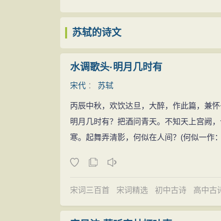
他在《答毛滂书》中也说：“文章如金玉
嘉祐元年（1056年），苏轼首次出川
矣。至其品目高下，盖付之众口，决非一夫
九岁的苏辙，自偏僻的西蜀地区，沿江东下
苏轼的诗文
诗词
领袖欧阳修，小试官是诗坛宿将梅尧臣。这
苏轼的诗现存约两千七百余首，其诗内
他们震动了。
策论
的题目是《刑赏忠厚之至
水调歌头·明月几时有
幻，具有
浪漫
主义色彩，为宋诗发展开辟了
识，却因欧阳修误认为是自己的弟子曾巩所
界皆开辟古今之所未有，天地万物，嬉笑怒
宋代
：
苏轼
士，将杀人。皋陶曰杀之三，尧曰宥之三。
自昌黎始，至东坡益大放厥词，别开生面，
丙辰中秋，欢饮达旦，大醉，作此篇，兼怀
谒谢，即以此问轼，苏轼答道：“何必知道
哀梨，快为并剪，有必达之隐，无难显之情
明月几时有？把酒问青天。不知天上宫阙，
赏，而且预见了苏轼的将来：“此人可谓善
此。”其诗清新豪健，善用夸张
比喻
，在
艺
寒。起舞弄清影，何似在人间？(何似一作：
名动京师
治者的奢侈骄纵。词开
豪放
一派，对后代很
在欧阳修的一再称赞下，苏轼一时声名大
诵甚广。诗文有《东坡七集》等。苏轼的词
师、正要大展身手时，突然传来苏轼苏辙的
窄题材，具有广阔的
社会
内容。苏轼在我国
丧期满回京，嘉祐六年（1061年），苏轼
宋词三百首
宋词精选
初中古诗
高中古
扩大到词的领域，扫除了晚唐五代以来的传
年第一”，授大理评事、签书凤翔府判官。
材，丰富了词的
意境
，冲破了诗庄词媚的界
兄弟
扶柩还乡，守孝三年。三年之后，苏轼