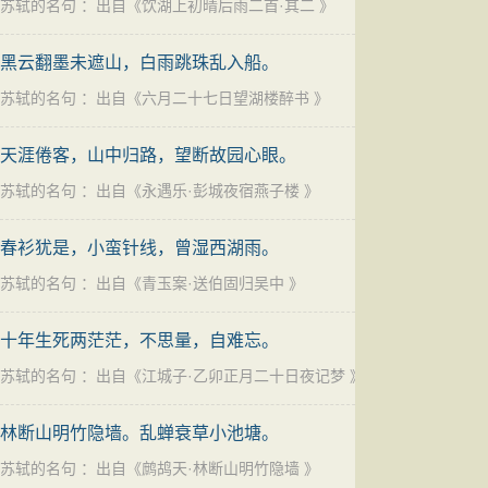
苏轼的名句
：出自《
饮湖上初晴后雨二首·其二
》
黑云翻墨未遮山，白雨跳珠乱入船。
苏轼的名句
：出自《
六月二十七日望湖楼醉书
》
天涯倦客，山中归路，望断故园心眼。
苏轼的名句
：出自《
永遇乐·彭城夜宿燕子楼
》
春衫犹是，小蛮针线，曾湿西湖雨。
苏轼的名句
：出自《
青玉案·送伯固归吴中
》
十年生死两茫茫，不思量，自难忘。
苏轼的名句
：出自《
江城子·乙卯正月二十日夜记梦
》
林断山明竹隐墙。乱蝉衰草小池塘。
苏轼的名句
：出自《
鹧鸪天·林断山明竹隐墙
》