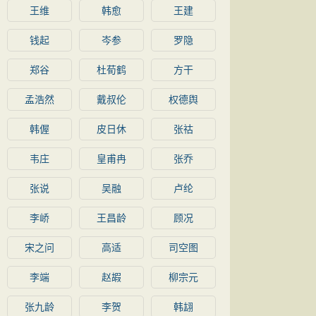
王维
韩愈
王建
钱起
岑参
罗隐
郑谷
杜荀鹤
方干
孟浩然
戴叔伦
权德舆
韩偓
皮日休
张祜
韦庄
皇甫冉
张乔
张说
吴融
卢纶
李峤
王昌龄
顾况
宋之问
高适
司空图
李端
赵嘏
柳宗元
张九龄
李贺
韩翃