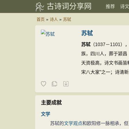
古诗词分享网
推荐
诗
首页
»
诗人
»
苏轼
苏轼
苏轼
（1037－110
族，四川人，葬于颍昌
天资极高，诗文书画皆
宋八大家”之一；诗清
称苏黄；词开豪放一派
书、楷书，能自创新意
襄并称宋四家；画学文
主要成就
《东坡乐府》等。
苏轼
文学
苏轼的
文学
观点
和欧阳修一脉相承，但