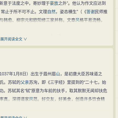
出新意于法度之中，寄妙理于
豪放
之外”。他认为作文应达到
，常止于所不可不止。文理
自然
，姿态横生”（《
答谢
民师推
与韩愈、柳宗元和欧阳修三家并称。文章
风
格平易流畅，
录》说：“其文涣然如水之质，漫衍浩荡，则其波亦
自然
成
展开阅读全文 ∨
大家”之一。
袖
人物
，在当时的作家中间享有巨大的声誉，一时与之交
坚、秦观、晁补之和张耒都曾得到他的培养、奖掖和荐
、李廌六人并称苏门六君子。
37年1月8日）出生于眉州眉
山
，是初唐大臣苏味道之
…好奇务新，乃诗之病。”其《答乔舍人启》亦云：““文
氏。苏轼的
父亲
苏洵，即《三字经》里提到的“二十七，始
，以“体用”为文之根本。在《答王庠书》中又说：“儒者之
用功。苏轼其名“轼”原意为车前的扶手，取其默默无闻却扶危
率真，深得道家
风
范。好交友，好美食，创造许多饮食精
“杂以
嘲讽
究诗骚”。《宋史》也说他作诗是“以诗托讽，庶
、骚的
讽喻
传统。