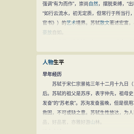
强调“有为而作”，崇尚
自然
，摆脱束缚，“
“如行云流水，初无定质，但常行于所当行
官书》）的
艺术
境界。苏轼
散文
著述宏富，
豪放
自如。
释德洪《跋东坡（左忄（xīn）右允）池
文。”苏轼与欧阳修并称“欧苏”，是“唐宋八
苏轼是继欧阳修之后主持北宋文坛的领
人物
生平
游或接受他的指导者甚多，北宋
文学
家黄庭
早年经历
拔，故称苏门四学士。苏门四学士和陈师道
苏轼于宋仁宗景祐三年十二月十九日（10
其《题柳子厚诗》云：“诗须要有为而作…
后。苏轼的祖父是苏序，表字仲先，祖母史
章以华采为末，而以体用为本”主张诗要有为
发奋”的“苏老泉”。苏洵发奋虽晚，但是很
病，多空文而少实用。”
救困，不可或缺之意。苏轼生性放达，为人
其诗《送李公恕赴阙》说自已的诗文是
品，好品茗，亦雅好游
山
林。
几有补于国”，这都说明他是在有意继承
风
进京应试