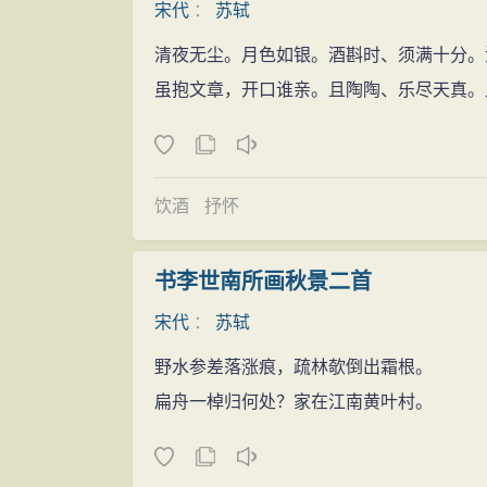
宋代
：
苏轼
《黄州寒食帖》是苏轼行书的代表作。这
东
山
再起
发的
人生
之叹。诗写得苍凉多情，表达了苏
清夜无尘。月色如银。酒斟时、须满十分。
1084年（元丰七年），苏轼离开黄州
境况下，有感而出的。通篇
书法
起伏跌宕，
虽抱文章，开口谁亲。且陶陶、乐尽天真。
不幸夭折。汝州路途遥远，且路费已尽，再
在
书法
史上影响很大，洋溢着起伏的情绪。
到常州居住，后被批准。当他准备要南返常
稿》之后的"天下第三行书"。 是苏轼
书法
作
州居住，既无饥寒之忧，又可享
美景
之乐，
《黄州寒食诗帖》彰显动势，洋溢着起
处。于是苏东坡终于选择了常州作为自己的
饮酒
抒怀
况下，有感而出的。通篇起伏跌宕，迅疾而
1085年，宋哲宗即位，高太后以哲宗
化
，寓于点画线条的
变化
中，或正锋，或侧
首的新党被打压。苏轼复为朝奉郎知登州（
书李世南所画秋景二首
或小，或疏或密，有轻有重，有宽有窄，参
起居舍人，三个月后，升中书舍人，不久又
宋代
：
苏轼
因为有诸家的称赏赞誉，世人遂将《寒食
命压制王安石集团的
人物
及尽废新法后，认
合称为“天下三大行书”，或单称《寒食帖》
野水参差落涨痕，疏林欹倒出霜根。
对旧党执政后，暴露出的腐败现象进行了抨
《兰亭序》是雅士超人的
风
格，《祭侄帖》
扁舟一棹归何处？家在江南黄叶村。
告陷害。苏轼至此是既不能容于新党，又不
先后媲美，各领
风
骚，可以称得上是中国
书
筑建苏堤
苏轼
晚年
用笔沉着，早期
书法
代表作为
元祐四年（1089年），苏轼任龙图阁