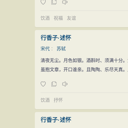
些作品虽然在数量上并不占优势，却着实反
者达数十人。这就是北宋著名的“乌台诗案
既有
地方
人情
的
风
貌，也有娱宾遣兴，秀丽
台）。
饮酒
祝福
友谊
留别
，
田园
风
光、谈禅
说理
，几乎无所不包
乌台诗案这一巨大打击成为他一生的转折
其间大有庄子化蝶、物我皆忘之味。至此，
同时展开，不但与苏轼政见相同的许多元老
行香子·述怀
尖麦芒的
批判
全部驱逐了。其题材渐广，其
轼。王安石当时退休金陵，也上书说：“安
宋代
：
苏轼
书法
“一言而决”，苏轼得到从轻发落，贬为黄
苏轼还擅长行、楷书，与黄庭坚、米芾、
清夜无尘。月色如银。酒斟时、须满十分。
轼坐牢103天，几次濒临被砍头的境地。
王僧虔、李邕、徐浩、颜真卿、杨凝式，而
虽抱文章，开口谁亲。且陶陶、乐尽天真。
轼才算躲过一劫。
趣.。 自云：“我书造意本无法”；又云：“
被贬黄州
大渐近
自然
”；又云：“到黄州后掣笔极有力。
出狱以后，苏轼被降职为黄州（今湖北黄
过人，而一生又屡经
坎坷
，其
书法
风
格丰腴
这个职位相当低微，并无实权，而此时苏轼
饮酒
抒怀
人书并尊，在当时其弟兄子侄子由、迈
次到黄州城外的赤壁
山
游览
，写下了《赤壁
李纲、韩世忠、陆游，以及的吴宽，清代的
以此来寄托他
谪居
时的
思想
感情
。于公余便
行香子·述怀
集》里说：“本朝善书者，自当推（苏）为第
的别号便是他在这时起的。