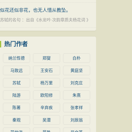
似花还似非花，也无人惜从教坠。
苏轼的名句
：出自《
水龙吟·次韵章质夫杨花词
》
热门作者
纳兰性德
郑燮
白朴
马致远
王安石
黄庭坚
苏轼
杨万里
刘克庄
陆游
欧阳修
朱熹
陈著
辛弃疾
张孝祥
秦观
吴潜
刘辰翁