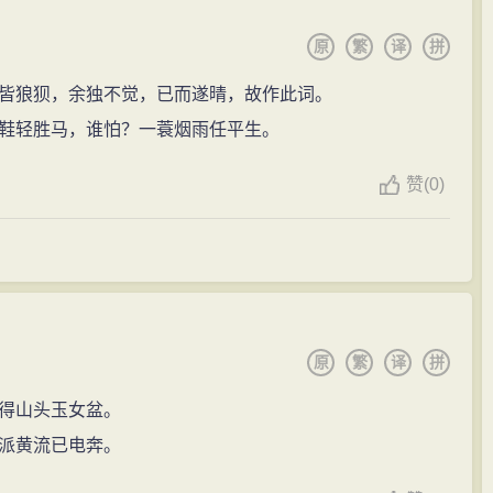
，与辛弃疾并称“苏辛”。刘辰翁在《辛稼轩词序》说：“词
新法与新任宰相王安石政见不合，被迫离京。朝野旧
雨
凋
原
繁
译
拼
“平和世界”。
苏轼的“具体的
政治
忧患
”，而后期作品则将侧重点放在了
皆狼狈，余独不觉，已而遂晴，故作此词。
则“如蝇在台，吐之乃已”。其行云流水之作引发了乌台诗
鞋轻胜马，谁怕？一蓑烟雨任平生。
法的弊病。王安石很
愤怒
，让御史谢景在皇帝跟前说苏轼的
锋的尖锐，以及紧张与
愤怒
，全已消失，代之而出现的，则
熙宁七年（1074年）被派往杭州任通判、熙宁七年秋调往
赞
(0)
成熟，透彻而深入。”
7年）四月至元丰二年（1079年）三月在徐州任知州、元丰
尚佛。
便民，颇有政绩。
深切关注
百姓
疾苦； 后期，尤其是两次遭贬之后，他则更
宗教
上得到解脱。他深受佛家的“平常心是道”的启发，在黄
调任湖州知州。上任后，他即给皇上写了一封《湖州谢
并乐在其中。
端常带
感情
，即使官样文章，也忘不了加上点个人色彩，
原
繁
译
拼
、
豪放
奔腾如洪水破堤一泻千里；而后期的作品则空灵隽
生事或能牧养小民”，这些话被新党抓了辫子，说他是“愚弄
得山头玉女盆。
”，“包藏祸心”，
讽刺
政府，莽撞无礼，对皇帝不忠，如此
，真正属于
豪放
风
格的作品却为数不多，据朱靖华先生的
派黄流已电奔。
作中挑出他们认为隐含讥讽之意的句子，一
时间
，朝廷内
左右，大多集中在密州徐州，是那个时期创作的主流。这
任才三个月，就被御史台的吏卒逮捕，解往京师，受牵连