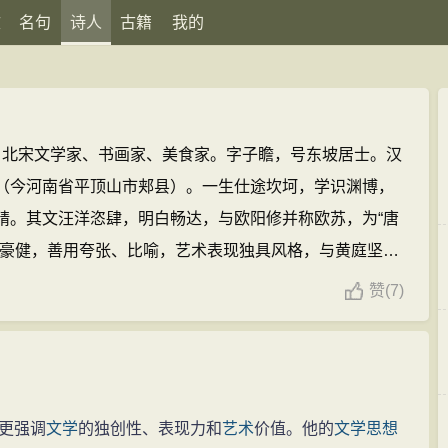
文
名句
诗人
古籍
我的
1），北宋文学家、书画家、美食家。字子瞻，号东坡居士。汉
（今河南省平顶山市郏县）。一生仕途坎坷，学识渊博，
精。其文汪洋恣肆，明白畅达，与欧阳修并称欧苏，为“唐
新豪健，善用夸张、比喻，艺术表现独具风格，与黄庭坚并
，对后世有巨大影响，与辛弃疾并称苏辛；书法擅长行
赞
(
7)
，用笔丰腴跌宕，有天真烂漫之趣，与黄庭坚、米芾、蔡
同，论画主张神似，提倡“士人画”。著有《苏东坡全集》和
的诗文(2851篇)
苏轼的名句(150条)
更强调
文学
的独创性、表现力和
艺术
价值。他的
文学
思想