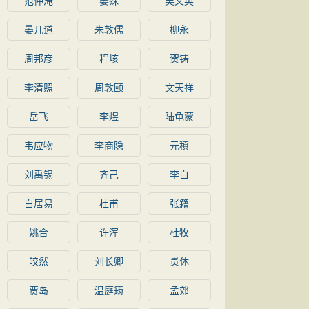
范仲淹
晏殊
吴文英
晏几道
朱敦儒
柳永
周邦彦
程垓
贺铸
李清照
周敦颐
文天祥
岳飞
李煜
陆龟蒙
韦应物
李商隐
元稹
刘禹锡
齐己
李白
白居易
杜甫
张籍
姚合
许浑
杜牧
皎然
刘长卿
贯休
贾岛
温庭筠
孟郊