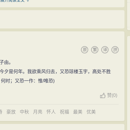
展开阅读全文 ∨
，各有定价，先后进相汲引，因其言以信于世，则有之
赴京，参加朝廷的
科举
考试
。苏洵带着二十一岁的苏轼，十
所能抑扬。”
，于嘉祐二年（1057年）进京应试。当时的主考官是文坛
两人正锐意诗文革新，苏轼那清新洒脱的文
风
，一下子把
容广阔，
风
格多样，而以
豪放
为主，笔力纵横，穷极变
论》，苏轼的《刑赏忠厚之至论》获得主考官欧阳修的赏
新的道路。叶燮（字星期）《原诗》说：“苏轼之诗，其境
作，为了避嫌，使他只得第二。苏轼在文中写道：“皋陶为
原
繁
译
拼
骂，无不鼓舞于笔端。”赵翼《瓯北诗话》说：“以文为诗，
”欧、梅二公既叹赏其文，却不知这几句话的出处。及苏轼
成一代之大观。……尤其不可及者，天生健笔一枝，爽如
子由。
出处！”欧阳修听后，不禁对苏轼的
豪迈
、敢于创新极为欣
，此所以继李、杜后为一大家也，而其不如李、杜处亦在
今夕是何年。我欲乘风归去，又恐琼楼玉宇，高处不胜
读书
，善用书，他日文章必独步天下。”
术
表现方面独具
风
格。少数诗篇也能反映民间疾苦，指责统
何时；又恐一作：惟/唯恐)
有影响。《念奴娇·赤壁
怀古
》、《水调歌头·丙辰
中秋
》传
噪。他每有新作，立刻就会传遍京师。当父子名动京
赞
(0)
现存三百四十多首，冲破了专写男女
恋情
和
离愁
别绪的狭
母亲
病故的噩耗。二
兄弟
随父回乡奔丧。嘉祐四年十月守
词史上占有特殊的地位。他将北宋诗文革新运动的
精神
，
应中制科
考试
，即通常所谓的“三年京察”，入第三等，为“百
诗
豪放
中秋
月亮
怀人
祝福
最美
优美
统词
风
，开创了与
婉约
派并立的
豪放
派，扩大了词的题
四年后还朝判登闻鼓院。治平二年，苏洵病逝，苏轼、苏辙
限，对词的革新和发展做出了重大贡献。名作有《念奴
还朝，震动朝野的王安石变法开始了。苏轼的许多师友，