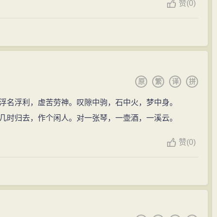
赞
(0)
映了那段时期苏轼
积极
仕进的心态。而后期的一些作品就
”（乌台，即御史台，因其上植柏树，终年栖息乌鸦，故称乌
妩媚的姿采。诸如
咏物
言情、
记游
写景
、
怀古
感旧、
酬赠
，绚烂多姿。而这一部分占了苏轼全词的十之八九左右，
点。新党们非要置苏轼于死地不可。救援活动也在朝野
他把所有的对
现实
的对
政治
的
不满
、歇斯底里的狂吼、针
纷纷上书，连一些变法派的有识之士也
劝谏
神宗不要杀苏
风
格渐趋平淡致远。
有圣世而杀才士乎？”在大家努力下，这场诗案就因王安石
原
繁
译
拼
州（今湖北黄冈）团练副使，本州安置，受当地官员监视。苏
蔡襄并称“宋四家”。他曾遍学晋、唐、五代名家，得力于
浮名浮利，虚苦劳神。叹隙中驹，石中火，梦中身。
幸亏北宋时期在太祖赵匡胤年间既定下不杀士大夫的国策，苏
自成一家 ，自创新意。 用笔丰腴跌宕，有天真烂漫之
几时归去，作个闲人。对一张琴，一壶酒，一溪云。
自出新意，不践
古人
。” 黄庭坚说他：“早年用笔精到，不及老
赞
(0)
”
晚年
又挟有海外
风
涛之势，加之学问、
胸襟
、识见处处
冈市）团练副使（相当于现代民间的自卫队副队长）。
跌宕，天真浩瀚，观其
书法
即可
想象
其为人。
经此一役已变得心灰意冷，苏轼到任后，
心情
郁闷
，曾多
、过，
友人
王定国、赵令畤均向他
学习
；其后
历史
名人如
赋》、《后赤壁赋》和《念奴娇·赤壁
怀古
》等千古名作，
张之洞，亦均向他
学习
，可见影响之大。黄庭坚在《
山
谷
带领
家人
开垦城东的一块坡地，种田帮补生计。“东坡居士”
一。”