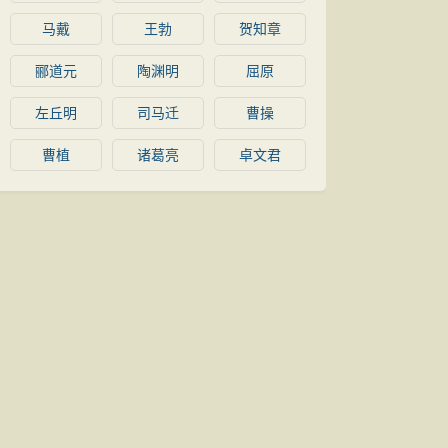
马戴
王勃
贺知章
郦道元
陶渊明
屈原
左丘明
司马迁
曹操
曹植
诸葛亮
卓文君