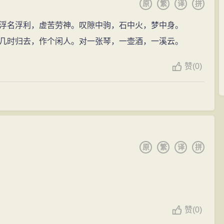
原
繁
译
拼
是一首遣兴的诗作，是苏轼被贬黄州第三年的
寒食节
所
轼此时
惆怅
孤独
的
心情
。此诗的
书法
也正是在这种
心情
和
浮名浮利，虚苦劳神。叹隙中驹，石中火，梦中身。
，奉诏赴汝州就任。由于长途跋涉，
旅途
劳顿，苏轼的幼儿
光彩照人，气势奔放，而无荒率之笔。《黄州寒食诗帖》
几时归去，作个闲人。对一张琴，一壶酒，一溪云。
加上丧子之痛，苏轼便上书朝廷，请求暂时不去汝州，先
元朝鲜于枢把它称为继王羲之《兰亭序》、颜真卿《祭侄
州时，神宗驾崩。常州一带水网交错，
风
景
优美
。他在常
赞
(0)
品中的上乘。
而且远离了京城
政治
的纷争，能与
家人
、众多
朋友
朝夕相
伏的情绪。诗写得苍凉
惆怅
，
书法
也正是在这种
心情
和境
终老之地。
稳健，痛快淋漓，一气呵成。苏轼将诗句心境情感的
变
年幼为名，临朝听政，司
马
光重新被启用为相，以王安石为
锋，转换多变，顺手断联，浑然天成。其结字亦奇，或大
蓬莱）。四个月后，以礼部郎中被召还朝。在朝半月，升
差错落，恣肆奇崛，
变化
万千。
升翰林学士知制诰，知礼部贡举。当苏轼看到新兴势力拼
原
繁
译
拼
帖》与东晋王羲之《兰亭序》、唐代颜真卿《祭侄稿》
为其与所谓“王党”不过一丘之貉，再次向皇帝提出谏议。他
为“天下第三行书。”还有人将“天下三大行书”作对比说：
击，由此，他又引起了保守势力的极力反对，于是又遭诬
是至哲贤达的
风
格，《寒食帖》是学士才子的
风
格。它们
能见谅于旧党，因而再度自求外调。
法
史上行书的三块里程碑。
赞
(0)
《治平帖》，笔触精到，字态妩媚。中年代表作为《黄州
学士知杭州。由于
西湖
长期没有疏浚，淤塞过半，“崶台平湖