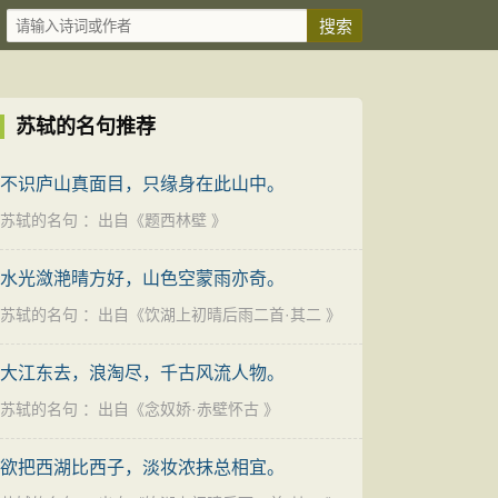
苏轼的名句推荐
不识庐山真面目，只缘身在此山中。
苏轼的名句
：出自《
题西林壁
》
水光潋滟晴方好，山色空蒙雨亦奇。
苏轼的名句
：出自《
饮湖上初晴后雨二首·其二
》
大江东去，浪淘尽，千古风流人物。
苏轼的名句
：出自《
念奴娇·赤壁怀古
》
欲把西湖比西子，淡妆浓抹总相宜。