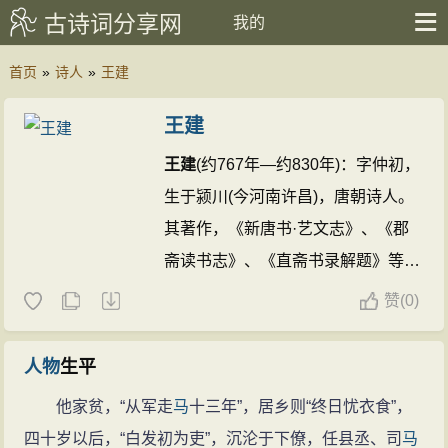
古诗词分享网
我的
首页
»
诗人
»
王建
王建
王建
(约767年—约830年)：字仲初，
生于颍川(今河南许昌)，唐朝诗人。
其著作，《新唐书·艺文志》、《郡
斋读书志》、《直斋书录解题》等皆
作10卷，《崇文总目》作2卷。
王建
赞
(
0)
的诗文(363篇)
王建的名句(20条)
人物
生平
他家贫，“从军走
马
十三年”，居乡则“终日忧衣食”，
四十岁以后，“白发初为吏”，沉沦于下僚，任县丞、司
马