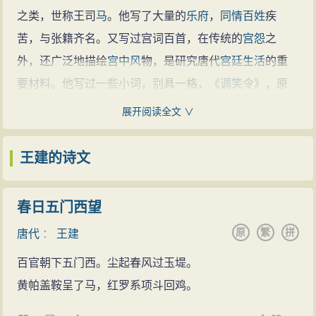
之类，世称王司
马
。他写了大量的
乐府
，
同情
百姓
疾
苦，与张籍齐名。又写过宫词百首，在传统的
宫怨
之
外，还广泛地描绘
宫中
风
物，是研究唐代
宫廷
生活
的重
要材料。他写过一些小词，别具一格，《
调笑
令》，原
题为“
宫中
调笑
”，可见本是专门供君王开开玩笑的，王建
展开阅读全文 ∨
却用来写
宫中
妇女
的
哀怨
：“团扇，团扇，
美人
并来遮
面。玉颜憔悴三年，谁复商量管弦？弦管，弦管，春草
王建的诗文
昭阳路断。”末句斩钉截铁，守望之情，跃然纸上。又如
《
江南
三台》：“扬州池边小妇，长干市里商人。三年不
春日五门西望
得消息，各自拜鬼求神。”纯是白描，别有情趣、
原
繁
拼
唐代
：
王建
他是大历进士。门第衰微，早岁即
离家
寓居魏州乡
百官朝下五门西。尘起春风过玉堤。
间。20岁左右，与张籍相识,一道从师求学，并开始写
乐
黄帕盖鞍呈了马，红罗系项斗回鸡。
府
诗。贞元十三年(797年)，辞家从戎,曾北至幽州、南至
荆州等地,写了一些以
边塞
战争
和
军旅
生活
为题材的诗