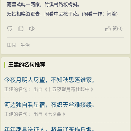
雨里鸡鸣一两家，竹溪村路板桥斜。
的宫阙楼台、
早朝
仪式、
节日
风
光，以及君王的行乐游
妇姑相唤浴蚕去，闲看中庭栀子花。(闲看一作：闲着)
猎，歌伎乐工的歌舞弹唱,宫女的
生活
和各种宫禁琐事,犹
如一幅幅
风
俗
图画
，是研究唐代
宫廷
生活
的重要资料。
赞
(0)
欧阳修《六一诗话》曾指出它的内容“多言唐宫禁中事，
皆史传小说所不载者”。诗中的描绘也栩栩如生，因而广
田园
生活
为传播，颇有仿作。魏庆之《诗人玉屑》引《唐王建宫
词旧跋》说，后世“效此体者虽有数家，而建为之祖”。王
王建的名句推荐
建的五、七言近体，有一部分征戍
迁谪
、
行旅
离别
、幽
今夜月明人尽望，不知秋思落谁家。
居宦况之作，因有真实的
生活
体验，也能“感动神思，道
王建的名句
：出自《
十五夜望月寄杜郎中
》
人所不能道”（《唐才子传》）。但这些诗往往杂有
消极
颓废
思想
，
艺术
上也缺乏明显特色。他的绝句，则清新
河边独自看星宿，夜织天丝难接续。
婉约
，多可诵之作。还写过《
宫中
三台》和《
江南
三
王建的名句
：出自《
七夕曲
》
台》等
小令
，是中唐文人词的重要作者之一。
其著作，《新唐书·艺文志》、《郡斋
读书
志》、
年年郡县送征人，将与辽东作丘坂。