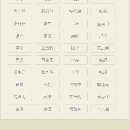
孟浩然
戴叔伦
权德舆
韩偓
皮日休
张祜
韦庄
皇甫冉
张乔
张说
吴融
卢纶
李峤
王昌龄
顾况
宋之问
高适
司空图
李端
赵嘏
柳宗元
张九龄
李贺
韩翃
马戴
王勃
贺知章
郦道元
陶渊明
屈原
左丘明
司马迁
曹操
曹植
诸葛亮
卓文君