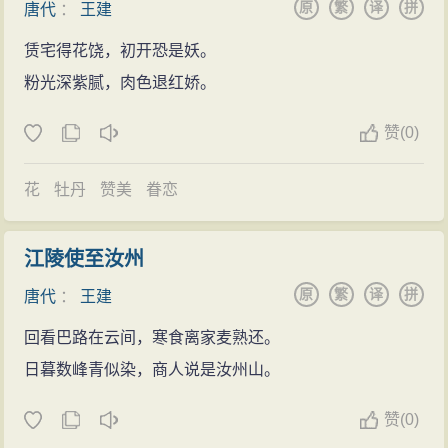
原
繁
译
拼
唐代
：
王建
《十五夜
望月
》、《田家行》、《簇蚕辞》、《当窗
赁宅得花饶，初开恐是妖。
织》、《织锦曲》、《促刺词》、《去妇》、《水夫
粉光深紫腻，肉色退红娇。
谣》、《海人谣》等，反映了
劳动
人民
备受残酷剥削压
迫的
痛苦
生活
，特别对
劳动
妇女
的悲惨境遇深表
同情
;
赞
(0)
《白□歌二首》、《羽林行》、《射虎行》等，
揭露
了
君
主
荒淫、权豪凶横和藩镇混战等
黑暗
的
社会
现实
；《古
花
牡丹
赞美
眷恋
从军》、《辽东行》、《渡辽水》、《凉州行》等，抨
击了给广大
人民
带来灾难的开边
战争
，同时也
谴责
了
边
江陵使至汝州
将
的无能，不知收复失地，表现了既反对穷兵黩武，又
原
繁
译
拼
唐代
：
王建
慨叹国土沦丧的进步立场。此外，他还有一些作品，如
回看巴路在云间，寒食离家麦熟还。
《赛神曲》、《田家
留客
》等描写了
农村
风
俗和
生活
画
日暮数峰青似染，商人说是汝州山。
面；《寄远曲》、《镜听词》等，表现了
妇女
对出门远
行
亲人
的
思念
之情；《望夫石》、《精卫词》等，
歌颂
赞
(0)
了
坚贞
的
爱情
和被压迫者的斗争
精神
。也有少数作品，