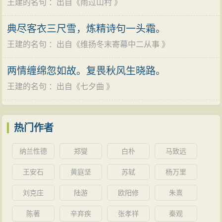
王建的名句
：出自《
雨过山村
》
典尽客衣三尺雪，炼精诗句一头霜。
王建的名句
：出自《
维扬冬末寄幕中二从事
》
两情缠绵忽如故。复畏秋风生晓路。
王建的名句
：出自《
七夕曲
》
热门作者
纳兰性德
郑燮
白朴
马致远
王安石
黄庭坚
苏轼
杨万里
刘克庄
陆游
欧阳修
朱熹
陈著
辛弃疾
张孝祥
秦观