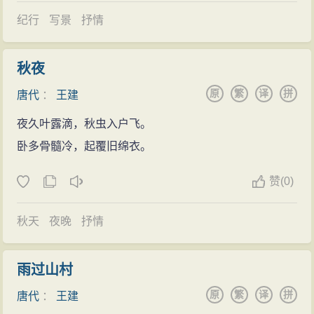
流露出
人生
无常、叹老伤贫等
消极
情绪。 王建
乐府
诗，
纪行
写景
抒情
善于选择
生活
中具有典型意义的
人物
，事件和环境加以
艺术
概括,集中而形象地反映
现实
,
揭示
矛盾
。他很少在诗
秋夜
中发
议论
，而是运用比兴、白描、对比、映衬等手法，
原
繁
译
拼
唐代
：
王建
塑造
人物
形象，再现
现实
生活
。王建善于通过
人物
自白
夜久叶露滴，秋虫入户飞。
刻画他们的
心理
状态，在新
乐府
诗中很有特色；或在结
卧多骨髓冷，起覆旧绵衣。
尾用重笔突出主题，戛然而止。用笔简洁峭拔，入木三
分，语气含蓄，意在言外。体裁大多是七言歌行，篇幅
赞
(0)
较短。语言通俗明晰而凝炼精悍，富有民
歌谣
谚的色
彩。用韵平仄相间,往往隔二句或四句换韵,节奏短促，激
秋天
夜晚
抒情
越有力。这些特色，形成了王建
乐府
诗特有的
艺术
风
格。
雨过山村
王建又以《宫词》知名。他的《宫词》百首，以白
原
繁
译
拼
唐代
：
王建
描见长，突破前人抒写
宫怨
的窠臼，广泛地描绘宫禁中