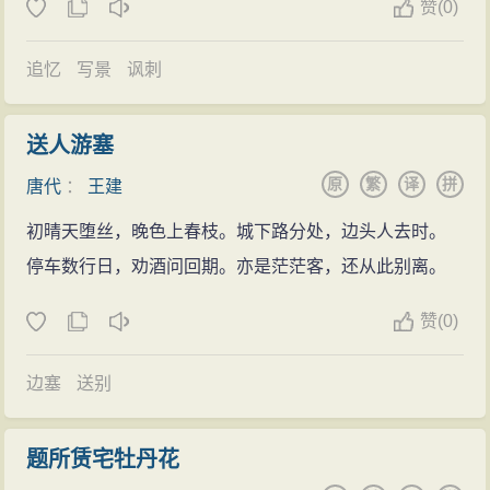
赞
(0)
篇。在“从军走
马
十三年”（《别杨校书》）后，离开
军
队
，寓居咸阳乡间，过着“终日忧衣食”(《原上新居十三
追忆
写景
讽刺
首》)的
生活
。元和八年(813)前后,“白发初为吏”（《初到
昭应呈
同僚
》），任昭应县丞。长庆元年(821年)，迁太
送人游塞
府寺丞，转秘书郎。在
长安
时，与张籍、韩愈、白居
原
繁
译
拼
唐代
：
王建
易、刘禹锡、杨巨源等均有往来。大和初,再迁太常寺
初晴天堕丝，晚色上春枝。城下路分处，边头人去时。
丞。约在大和三年(829年)，出为陕州司
马
。世称王司
停车数行日，劝酒问回期。亦是茫茫客，还从此别离。
马
。大和五年，为光州（州治今改名潢川）刺史，贾岛
曾往见
赠诗
。此后行迹不详。
赞
(0)
一生沉沦下僚，
生活
贫困
，因而有机会接触
社会
现
实
,了解
人民
疾苦,写出大量优秀的
乐府
诗。他的
乐府
诗和
边塞
送别
张籍齐名,世称“张王
乐府
”。著有《王司
马
集》。其诗反应
田家、水夫、海人、蚕农、织妇等各方面
劳动
者的悲惨
题所赁宅牡丹花
生活
，题材广泛,
生活
气息浓厚,
思想
深刻,爱憎分明。如