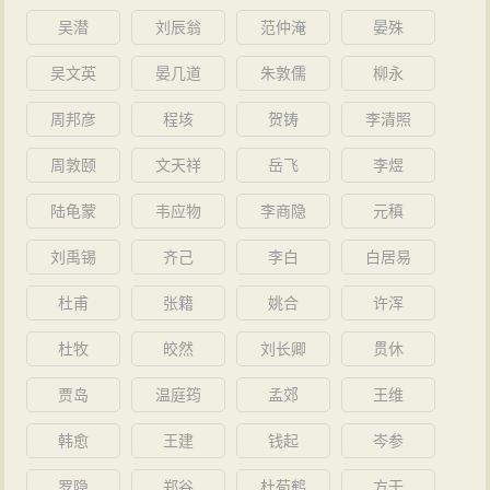
吴潜
刘辰翁
范仲淹
晏殊
吴文英
晏几道
朱敦儒
柳永
周邦彦
程垓
贺铸
李清照
周敦颐
文天祥
岳飞
李煜
陆龟蒙
韦应物
李商隐
元稹
刘禹锡
齐己
李白
白居易
杜甫
张籍
姚合
许浑
杜牧
皎然
刘长卿
贯休
贾岛
温庭筠
孟郊
王维
韩愈
王建
钱起
岑参
罗隐
郑谷
杜荀鹤
方干