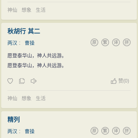
《魏武帝集》30卷录1卷、《兵书》13卷等十余种，然多
职，大力整饬，一下奏免十分之八的长吏，济南震动，
究，中世而殒。”
神仙
想象
生活
已亡佚，今存者唯《孙子注》。明代张溥辑散见诗、文
贪官污吏纷纷逃窜。“政教大行，一郡清平”。当时正是东
张说：“君不见魏武草创争天禄，群雄睚眦相驰逐。昼携
等145篇为《魏武帝集》，收入《汉魏六朝百三家集》
汉
政治
极度
黑暗
之时，甚至有了买官
制度
。朝廷徵还其
壮士破坚阵，夜接词人赋华屋。都邑缭绕西
山
阳，桑榆
中。丁福保《汉魏六朝名家集》中也有《魏武帝集》，
秋胡行 其二
为东郡太守，拜为议郎，曹操不肯迎合权贵，遂托病回
汗漫漳河曲。城郭为墟人代改，但有西园
明月
在。邺傍
所收作品略多于张溥辑本。1959年，中华书局据丁福保
原
繁
译
拼
两汉
：
曹操
归乡
里，春夏
读书
，秋冬弋猎，暂时
隐居
了。
高冢多贵臣，娥眉曼睩共灰尘。试上铜台歌舞处，唯有
本，稍加整理补充，增入《孙子注》，又附入《魏志·武
当时天下纷乱，先是发生了冀州刺史王芬联合南阳
愿登泰华山，神人共远游。
秋
风
愁杀人。”
帝纪》、《曹操年表》等，重新排印为《曹操集》。
许攸、沛国周旌等
地方
豪强
，谋划废黜灵帝立合肥侯的
愿登泰华山，神人共远游。
张鼎：“君不见汉家失统三灵变，魏武争雄六龙战。荡海
书法
事件。王芬等人曾
希望
曹操加入他们，但被曹操拒绝，
吞江制中国，回天运斗应南面。隐隐都城紫陌开，迢迢
后人称曹操为中华
民族
历史
上杰出的
政治
家、军事
赞
(0)
后来王芬事败自杀。接着，又有西北金城郡（今兰州）
分野黄星见。流年不驻漳河水，
明月
俄终邺国宴。文章
家、
文学
家，文武双全、文艺兼亥之人。而曹操是一代
的边章、韩遂杀死刺史和太守，率兵十余万反叛朝廷。
犹入管弦新，帷座空销狐兔尘。可惜望陵歌舞处，松
风
神仙
想象
生活
书法
家却鲜为人知，这主要是曹操传世的
书法
作品较少
公元188年（中平五年），汉灵帝为巩固统治，设置
四面暮愁人。”
的缘故。
历史
上见过曹操
书法
作品的人，无不赞其书作
西园八校尉，曹操因其家世被任命为八校尉中的典军校
司
马
光：“王知人善察，难眩以伪。识拔奇才，不拘微
有“金
精列
花
细落，遍地玲珑；荆玉分辉，瑶若璀粲。”、“笔墨
尉。
贱，随能任使，皆获其用。与敌对陈，意思安闲，如不
雄浑，雄逸绝论。”之大美。
原
繁
译
拼
两汉
：
曹操
陈留起兵
欲战然；及至决机乘胜，气势盈溢。勋劳宜赏，不吝千