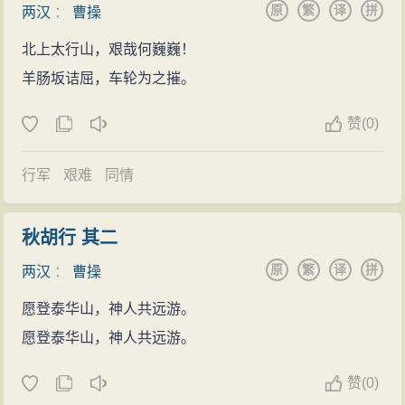
建安七子）所起的建设性作用上，建安
文学
能够在长期
原
繁
译
拼
两汉
：
曹操
事可做，回到
家乡
谯县
闲居
。
十五两天，从早至午，要向帐中歌舞奏乐。你们要时时
王勃：“魏武
用兵
，仿佛孙吴。临敌制奇，鲜有丧败，故
战乱
、
社会
残破的背景下得以勃兴，同他的重视和推动
公元180年（光和三年），曹操又被朝廷征召，任命
登上
北上太行山，艰哉何巍巍！
铜雀台，看望我西陵的墓地。余下的香可分给诸夫
能东禽狡布，北走强袁，破黄巾于寿张，斩眭固于射
是分不开的。刘勰在
论述
建安
文学
繁荣原因时，就曾指
为议郎。此前，大
将军
窦武、太傅陈蕃谋划诛杀宦官，
人，不用它
羊肠坂诘屈，车轮为之摧。
祭祀
。各房的人无事做，可以学着制作带
犬。援戈北指，蹋顿悬颅；拥旆南临，刘琮束手。振威
出“魏武以相王之尊，雅爱诗章”（《文心雕龙时序》）。
不料其事未济反为宦官所害。曹操上书陈述窦武等人为
子、鞋子卖。”
烈而清中夏，挟天子以令诸侯，信超然之雄杰矣。”
事实上，建安时期的主要作家，无不同他有密切关系。
赞
(0)
官正直而遭陷害，致使奸邪之徒满朝，而忠良之人却得
后以“分香卖履”喻临死不忘妻妾，唐朝诗人罗隐在
魏元忠：“魏武之纲神冠绝，犹依法孙、吴，假有项籍之
曹丕、曹植是他的儿子，“七子”及蔡琰等，也都托庇于他
不到重用的情形，言辞恳切，但没有被汉灵帝采纳。尔
《邺城》中写到：“
英雄
亦到分香处，能共常人较几多。”
气，袁绍之基，而皆泯智任情，终以破灭，何况复出其
行军
艰难
同情
的荫护。可以说，“邺下文人集团”就是在他提供的物质条
后，曹操又多次上书进谏，虽偶有成效，但东汉朝政日
宋朝
才女
李清照在《金石录后序》曾言：“取笔作诗，绝
下哉！”
件基础上形成的；而他们的创作，也是在他的倡导影响
益腐败，曹操知道无法匡正。
笔而终，殊无分香卖履之意。”
朱敬则：“观曹公明锐权略，神变不穷，兵折而意不衰，
下进行的。
秋胡行 其二
公元184年【甲子年】（中平元年），黄巾起义爆
在危而听不惑，临事决机，举无遗悔，近古以来，未之
此外，曹操还有不少其他文章传世，例如《请追增
原
繁
译
拼
两汉
：
曹操
发，曹操被拜为骑都尉，受命与皇甫嵩等人合军进攻颍
有也。”“昔魏太祖兵锋无敌，神机独行，大战五十六，九
郭嘉封邑表》、《让县自明本志令》、《与王修书》、
川的黄巾军，结果大破黄巾军，斩首数万级。随之迁为
愿登泰华山，神人共远游。
州静七八，
百姓
与能，天下慕德，犹且翼戴弱主，尊奖
《祀故太尉桥玄文》等，文字质朴，
感情
流露，流畅率
济南相。济南相任内，曹操治事如初。济南国（今
山
东
愿登泰华山，神人共远游。
汉室。”
真。
济南一带）有县十余个，各县长吏多依附贵势，贪赃枉
赵蕤：“运筹演谋，鞭挞宇内，北破袁绍，南虏刘琮，东
曹操著述，据清姚振宗《三国艺文志》考证，有
赞
(0)
法，无所顾忌。曹操之前历任国相皆置之不问。曹操到
举公孙康，西夷张鲁，九州百郡，十并其八，志绩未