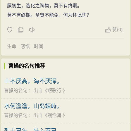
西晋
文学
家张华在《博物志》中称：“汉世，安平崔
公元189年（中平六年），汉灵帝驾崩，太子刘辩登
厥初生，造化之陶物，莫不有终期。
金；无功望施，分豪不与。用法峻急，有犯必戮，或对
瑗、瑗子寔、弘农张芝、芝弟昶并善草书，而太祖亚
基，何太后临朝听政。大
将军
何进想趁灵帝逝世、宦官
莫不有终期。圣贤不能免，何为怀此忧？
之流涕，然终无所赦。雅性节俭，不好华丽。故能芟刈
之。”
失侍之机诛灭阉党，但没有取得太后的支持。于是何进
群雄，几平海内。”
南朝的
书法
评论
家梁瘐肩在其《书品》中，把古代
赞
(0)
便召时任并州刺史的董卓进京，胁迫太后同意。然而此
何去非：“曹公逡巡独以其智起而应之，奋盈万之旅，北
名人的
书法
作品分为：上、中、下三品，每品又分作
举打草惊蛇，董卓尚未抵达京城，何进已被宦官下手谋
摧袁绍而定燕、冀；合三县之众，东擒吕布而收济衮；
生命
感慨
时间
上、中、下，共九品；他把曹操的
书法
作品列入中中之
杀。同年九月，董卓入京，执掌朝政，把汉少帝废为弘
蹙袁术于淮左，彷徨无归，遂以奔死。而曹公智画之
品。唐代
书法
家兼
评论
家张玉灌，按历代
书法
家的
艺术
农王，而改立其弟陈留王为汉献帝，又派人把弘农王母
出，常若有余，而不少困。彼之所谓势与勇者，一旦溃
曹操的名句推荐
成就，把它们划分为神、妙、能三类：杰立特出者为
子毒死，自称太师，专擅朝政。曹操见董卓倒行逆施，
败，皆不胜支。然后天下始服曹公之为无敌，而以袁、
神，运用精美者为妙，离俗不谬者为能；他在
书法
评论
不愿与其合作，遂改易姓名逃出京师洛阳（今河南洛阳
山不厌高，海不厌深。
吕为不足恃也。至于彼之任势与力，及夫各挟智勇之不
专著《书 断》中称曹操的
书法
作品为妙品。由此看来，
东）。曹操到陈留后，“散家财，合义兵”，且首倡义兵号
曹操的名句
：出自《
短歌行
》
全者，亦皆知曹公之独以智强而未易敌也，故常内惮而
曹操的
书法
作品虽不能列为神品、上品，但在全国名
书
召天下
英雄
讨伐董卓。
共蹙之。”“言兵无若孙武，
用兵
无若韩信、曹公。”
法
家中是数得着的。
水何澹澹，山岛竦峙。
公元190年（初平元年）正月，袁术等人共推渤海太
苏洵：“项籍有取天下之才，而无取天下之虑；曹操有取
有史料记载，他除常与当时出名的
书法
家：钟繇、
曹操的名句
：出自《
观沧海
》
守袁绍为盟主，曹操任代理奋武
将军
，参加讨董军。二
天下之虑，而无取天下之量；玄德有取天下之量，而无
梁鹄、邯郸淳、韦诞、孙子荆等人切磋书艺外，还特把
月，被联军击败的董卓胁迫献帝迁都
长安
（今陕西西安
取天下之才。”