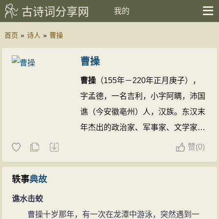
古诗词分享网
我的
首页
»
诗人
»
曹操
曹操
曹操
（155年－220年正月庚子），
字孟德，一名吉利，小字阿瞒，沛国
谯（今安徽亳州）人，汉族。东汉末
年杰出的政治家、军事家、文学家、
书法家。三国中曹魏政权的缔造者，
赞
(
0)
其子曹丕称帝后，追尊为武皇帝，庙
号太祖。
曹操
精兵法，善诗歌，抒发
轶事
典故
自己的政治抱负，并反映汉末人民的
谯水击蛟
苦难生活，气魄雄伟，慷慨悲凉；散
曹操十岁那年，有一次在龙潭中游泳，突然遇到一