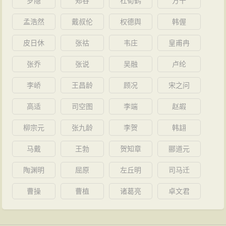
罗隐
郑谷
杜荀鹤
方干
操举家迁到邺县当人质。曹操本打算答应袁绍，多亏程
家；他反对儒家的礼仪和
道德
束缚。”
孟浩然
戴叔伦
权德舆
韩偓
昱劝阻，曹操才打消这个念头。
公元195年（兴平二年），曹操整军再战吕布，三败
皮日休
张祜
韦庄
皇甫冉
之，破定陶、庸丘等，平定兖州。吕布逃往徐州投靠刘
张乔
张说
吴融
卢纶
备。七月，因李傕、郭汜的火拼，汉献帝从
长安
东归，
李峤
王昌龄
顾况
宋之问
下诏让各路诸侯勤王。
公元196年（建安元年）八月，曹操迎汉献帝。辛
高适
司空图
李端
赵嘏
亥，汉献帝封曹操为司隶校尉，录尚书事。庚申，迁都
柳宗元
张九龄
李贺
韩翃
许昌。冬十一月丙戌，汉献帝封曹操为司空，行车骑
将
马戴
王勃
贺知章
郦道元
军
事，百官总己以听。
公元197年（建安二年）春正月，曹操讨伐张绣，
军
陶渊明
屈原
左丘明
司马迁
队
驻扎在淯水，张绣举众投降，旋即复叛，长子曹昂、
曹操
曹植
诸葛亮
卓文君
侄子曹安民、猛将典韦战死。此后，曹操又两度攻击张
绣，都没有彻底击破。秋九月，曹操东征袁术，袁术弃