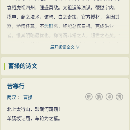
着重写了诗人
出征
时的复杂
心情
。一解“观沧海”，写进军
玄等人认为他不平凡，桥玄对曹操说：“天下将乱，非命
念
，“痛其无嗣”，于是派遣使者用金璧将蔡文姬从匈奴赎
袁绍虎视四州，强盛莫敌。太祖运筹演谋，鞭挞宇内，
途经碣石时的观感；二解“冬十月”、三解“土不同”，写归
世之才不能济也，能安之者，其在君乎？”南阳何颙对他
回国中，重嫁给陈留人董祀，并让她整理蔡邕所遗书籍
揽申、商之法术，该韩、白之奇策，官方授材， 各因其
途中见闻；四解“龟虽寿”，写取得了这场重要战役
胜利
后
说：“汉室将亡，安天下者，必此人也！”南阳的许劭以知
四百余篇，为中国文化的传播作出了贡献。
器，矫情任算，不
念旧
恶，终能总御皇机，克成洪业
的
思想
活动。其中“观沧海”描写
大海
景象，“
秋
风
萧瑟
，洪
人著称，他也曾对曹操说过：“君清平之奸贼，乱世之
英
横槊赋诗
者，惟其明略最优也。抑可谓非常之人，超世之杰矣。”
波涌起，日月之行，若出其中；星汉灿烂，若出其里”，
雄
”（此据《后汉书·许劭传》，《三国志》中是“治世之能
赤壁之战前夕，曹操率大军饮
马
长江
，与孙权、刘
王沈《魏书》：“太祖御军三十余年，手
不舍
书。书
气势磅礴，格调雄放，映衬出诗人包容宇宙、吞吐日月
展开阅读全文 ∨
臣，乱世之
英雄
”。孙盛《异同杂语》及《三国演义》小
备联军决战。是夜
明月
皎洁，他在大江之上置酒设乐，
则讲武策，夜则思经传。
登高
必赋，及造新诗，被之管
的阔大
胸怀
。“龟虽寿”以一系列生动的
比喻
，表达诗人对
说中作“子治世之能臣，乱世之奸雄也。”）
欢宴诸将。酒酣，曹操操取槊立于船头，慷慨而歌。苏
弦，皆成乐章。”
曹操的诗文
人生
及事业的看法：“老骥伏枥，志在千里，烈士暮年，
曹操早年就表现出对武艺的爱好与才能，曾经潜入
东坡在《前赤壁赋》里称其“酾酒临江，横槊赋诗，固一
古今评说
壮心不已”。这是诗人贯彻终生的
积极
进取
精神
的真实表
张让家，被张让发觉后，手舞著戟越墙逃出，全身而
世之雄也”。
孙权：“其惟杀伐小为过差，离间人骨肉以为酷耳，御将
白。
苦寒行
退。又博览群书，尤其喜欢兵法，曾抄录古代诸家兵法
绝妙好辞
自古少有。”
以表述
理想
为主的诗歌有《度关
山
》、《对酒》、
原
繁
译
拼
韬略，还有注释《孙子兵法》的《魏武注孙子》著作传
两汉
：
曹操
曹操曾经途经曹娥碑下，杨修跟随着（曹操）。石
孙楚：“太祖承运，神武应期，征讨暴乱，克宁区夏；协
《短歌行》等。前两篇写
政治
理想
。他设想的太平盛世
世。这些活动为他后来的军事生涯打下了稳健的基础。
碑的背面题写着“黄绢、幼妇、外孙、齑臼”八个字。曹操
北上太行山，艰哉何巍巍！
建灵符，天命既集，遂廓弘基，奄有魏域。”
是儒法兼采、恩威并用的贤君良臣
政治
。这在汉末
社会
崭露头角
问杨修说：“你知道这是什么意思吗？”（杨修）回答说：
羊肠坂诘屈，车轮为之摧。
陆机：“接皇汉之末绪，值王途之多违，伫重渊以育鳞，
大破坏的
现实
背景下，无疑是具有进步意义的。《短歌
公元174年【甲寅年】（熹平三年），二十岁的曹操
“知道。”曹操说：“你先别说，等我想一想。”走出三十里
抚庆云而遐飞。运神道以载德，乘灵
风
而扇威。摧群雄