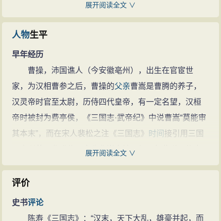
与
时事
有某种关联的作品有《薤露行》、《蒿里
展开阅读全文 ∨
有一大片梅林，结了许多梅子，又甜又酸，可以解渴。”
行》、《苦寒行》、《步出夏门行》等。《薤露行》、
士兵们听后，嘴里都流口水。他们凭借着这个，得以到
《蒿里行》二诗，作于建安初年。前一篇反映何进谋诛
人物
生平
达前方有水源的
地方
。
宦官事败，董卓入洛阳作乱；后一篇写关东各州郡兴兵
早年经历
割发代首
讨卓，又各怀野心，互相杀伐，在内容上紧相承接。诗
曹操，沛国谯人（今安徽亳州），出生在官宦世
有一次，曹操率军经过麦田，下令说：“
士卒
不要弄
篇以简练的语言，高度概括地写出了这一段
历史
过程，
家，为汉相曹参之后，曹操的
父亲
曹嵩是曹腾的养子，
坏了麦子，有违反的处死！”军中凡是骑
马
的人都下
马
，
因此被誉为“汉末实录，真诗史也”（钟惺《古诗归》）。
汉灵帝时官至太尉，历侍四代皇帝，有一定名望，汉桓
用手相互扶着麦子走，未想曹操的
马
竟然窜进了麦地，
尤其可贵的是，在《蒿里行》诗中他以
同情
的笔调，写
帝时被封为费亭侯，《三国志·武帝纪》中说曹嵩“莫能审
招来手下的主簿来论罪，主簿用春秋的
典故
应对说：自
出了广大
人民
在
战乱
中所罹的深重
苦难
：“铠甲生虮虱，
其本末”，而在宋人裴松之注《三国志》
时间
接引用三国
古刑法是不对尊贵的人使用的。曹操说：“自己制定的法
万姓以死亡，白骨露于野，千里无鸡鸣，生民百遗一，
吴人所著《曹瞒传》中称曹嵩本姓夏侯，但此说可信度
律而自己违反，如何能统帅属下呢？然而我身为一军之
展开阅读全文 ∨
念之断人肠。”《苦寒行》作于建安十一年，诗篇描写
冬
不高。曹嵩继承了曹腾的侯爵。
帅，是不能够死的，请求对自己施予刑法。”于是拿起剑
日
太行
山
区的酷寒、荒芜、险峻，形象生动，同时也写
年轻时期的曹操机智警敏有随机权衡应变的能力，
评价
来割断头发投掷在地上。
出了诗人内心的复杂感受。《步出夏门行》作于建安十
而且任性好侠、放荡不羁，不修品行，不研究学业，所
迎
回文
姬
史书
评论
二年征三郡乌桓时。该诗包括“艳”（前奏）及四解。“艳”
以当时的人不认为他有什么特别的才能，只有梁国的桥
曹操在平定北方后，出于对
故人
蔡邕的
怜惜
与
怀
陈寿《三国志》：“汉末，天下大乱，雄豪并起，而