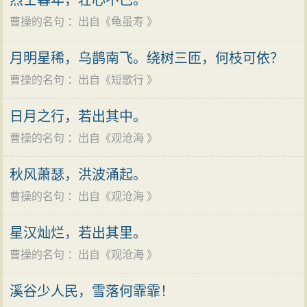
烈士暮年，壮心不已。
喜爱
的秘书令梁鹄的字挂在帐中，细细揣摩、欣赏；有
西北），自己则焚毁宫室，挖开王陵，劫掠
人民
，致使
王安石：“青
山
如浪入漳州，铜雀台西八九丘。蝼蚁往还
曹操的名句
：出自《
龟虽寿
》
时夜间睡不着，便起来慢慢品位、琢磨钉满墙的梁鹄的
洛阳方圆200里荒芜凋敝无复人烟。而关东联军惧怕董卓
空垄亩，骐驎埋没几春秋。功名盖世知谁是，气力回天
字。不仅如此，魏宫的牌匾他都让梁鹄写，可以说仰俯
精锐的凉州军的战力，无人敢向关西推进，全都屯兵酸
月明星稀，乌鹊南飞。绕树三匝，何枝可依？
到此休。何必地中余故物，魏公诸子分衣裘。”
皆是。他与梁鹄之间还有一段鲜为人知的
故事
：梁鹄倾
枣（今河南延津北）一带。而曹操认为董卓“焚烧宫室，
曹操的名句
：出自《
短歌行
》
洪皓：“长笑袁本初，妄意清君侧。垂头返官渡，奇祸怜
其一生至力于
书法
事业，当曹操得知梁为借读大
书法
家
劫迁天子，海内震动”，应趁机与之决战，遂独自引军西
幕客。曹公走熙尚，气欲陵韩白。欺取计已成，军容漫
蔡邕留给韦诞的一部论笔法的专著遭拒后，便又气又
日月之行，若出其中。
进。曹操行至荥阳汴水（今河南荥阳西南），与董卓大
辉赫。跨漳筑大城，劳民屈群策，北虽破乌丸，南亦困
恨，呕血不止时，他遂将自己专用的五灵丹拿给梁鹄服
曹操的名句
：出自《
观沧海
》
将徐荣交锋，因为士兵数量悬殊，曹操大败，
士卒
死伤
赤壁。八荒思并吞，二国尽勍敌。四陵寄
遗恨
，讲武存
用。
大半，自己也被流矢所伤，幸得堂弟曹洪所救，幸免于
陈迹。雉堞逐尘飞，浊流深莫测。回首铜雀台，鼓吹喧
秋风萧瑟，洪波涌起。
曹操虽善书，大概因忙于战事、政事，没有机会
难。回至酸枣，曹操建议诸军各据要地，再分兵西入武
黾蝈。”
曹操的名句
：出自《
观沧海
》
写，所以他流传于世的墨迹很少。
关（今陕西丹凤东南），围困董卓，关东诸将不肯从。
钟惺：“邺则邺城水漳水，定有异人从此起。雄谋韵事与
宋郑樵在所著《通志·金石略》中，仅收录曹操书写
关东诸军名为讨董卓，实际各自心怀鬼胎，意在伺机发
星汉灿烂，若出其里。
文心，君臣
兄弟
而父子。
英雄
未有俗胸中，出没岂随人
的一篇《大飨碑》；明杨慎在《丹铅总录》中，也只是
展自己势力。不久，诸军之间发生摩擦，相互火拼。联
曹操的名句
：出自《
观沧海
》
眼底？功首罪魁非两人，遗臭流芳本一身。文章有神霸
说到元朝时还有曹操书写的《贺捷表》；清叶奕苞在
合军至此解散。
有气，岂能苟尔化为群？横流筑台距太行，气与理势相
《金石录》中说，曹操在武昌“黄鹤楼”侧曾写有特大、凛
溪谷少人民，雪落何霏霏！
公元191年（初平二年），曹操在东郡大败于毒、白
低昂。安有斯人不作逆，小不为霸大不王？霸王降作儿