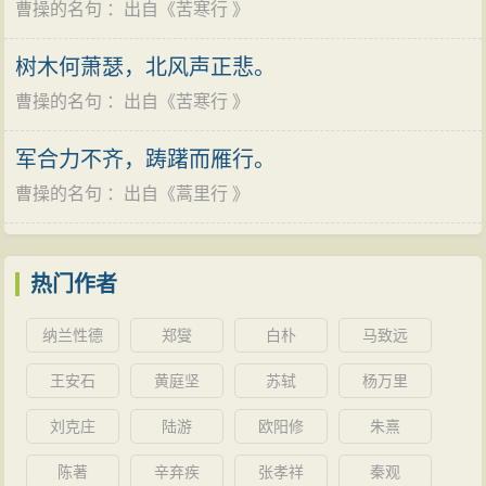
凛有生气、正书的“涌月台”三字。现留存于世的只有两个
曹操的名句
：出自《
苦寒行
》
绕、眭固、於扶罗等，袁绍表其为东郡太守。
女鸣，无可奈何中不平。向帐明知非有益，分香未可谓
字了，即曹操在征汉中时，写在石门南褒河一块大石上
公元192年（初平三年），青州黄巾军大获发展，连
无情。呜呼！
古人
作事无巨细，
寂寞
豪华皆有意。书生
树木何萧瑟，北风声正悲。
的“衮
雪
”二字，现已迁入汉中博物馆内。亳州《曹操地下
破兖州郡县，阵斩兖州刺史刘岱。济北相鲍信等人迎曹
轻议冢中人，冢中笑尔书生气！”
曹操的名句
：出自《
苦寒行
》
运兵道》处所见到的“衮
雪
”二字，系依拓本刻写；上边两
操出任兖州牧。曹操和鲍信合军进攻黄巾。鲍信战死。
张溥：“孟德御军三十余年，手
不舍
书，兼草书亚崔张，
个隶书小字落款“魏王”，因系直题，又模糊不清，乃后人
曹操“设奇伏，昼夜会战”，终于将黄巾击败。当年
冬天
，
军合力不齐，踌躇而雁行。
音乐
比桓蔡，围棋埒王郭，复好养性，解方药，周公所
仿题的。
获降卒三十余万，人口百余万。曹操收其精锐，组成
军
曹操的名句
：出自《
蒿里行
》
谓多材多艺，孟德诚有之。”“汉末名人，文有孔融，武有
队
，号青州兵。又助袁绍打败刘备、单经及陶谦诸军。
吕布，孟德实兼其长。”
公元193年（初平四年）
春天
，曹操在匡亭六百里大
《三国志通俗演义》：”雄哉魏太祖，天下扫狼烟。动静
热门作者
追击大败袁术、黑
山
军、南匈奴。徐州牧陶谦率军攻入
皆存智，高低善用贤。长驱百万众，亲注《十三篇》。
兖州南部的任城，曹操率军征讨陶谦攻克徐州十余城。
纳兰性德
郑燮
白朴
马致远
豪杰同时起，谁人敢赠鞭？“
逐鹿中原
陈祚明：“孟德天分甚高，因缘所至，成此功业。”
王安石
黄庭坚
苏轼
杨万里
公元193年（初平四年）秋，曹操的
父亲
曹嵩来曹操
黄摩西：“魏武雄才大略，草创
英雄
中，亦当占上座；虽
刘克庄
陆游
欧阳修
朱熹
处路上，被陶谦派兵杀害，曹操遂进兵徐州（治郯，今
好用权谋，然从古
英雄
，岂有全不用权谋而成事者？”
山
东郯城），向东南扩展势力。陶谦退守郯县。不久曹
陈著
辛弃疾
张孝祥
秦观
鲁迅：“曹操是一个很有本事的人，至少是一个
英雄
。我