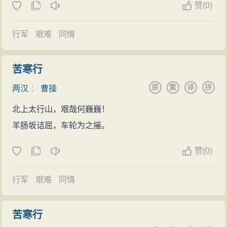
行》的主题是
求贤
，以“
山
不厌高，海不厌深，周公吐
赞
(0)
被举为孝廉，入京都洛阳为郎。不久，被任命为洛阳北
远的时候，曹操才说：“我已经知道了。”命令杨修单独写
而电击，举勍敌其如遗。指八极以远略，必翦焉而后
哺，天下归心”等诗句，抒发
求贤
若渴，广纳人才，以冀
部尉。洛阳为东汉都城，是皇亲贵戚聚居之地，很难治
出他所知道的。杨修写：“黄绢，有色的丝织品，写成字
绥。釐三才之缺典，启天地之禁闱。举修网之绝纪，纽
成其大业
心情
。
行军
艰难
同情
理。曹操一到职，就申明禁令、严肃法纪，造五色大棒
是‘绝’；幼妇，
少女
的意思，写成字是‘妙’；外孙，是女
大音之解徽。扫云物以贞观，要万途而来归。丕大德以
在
艺术
风
格上，曹操诗歌朴实无华、不尚藻饰。它
十余根，悬于衙门左右，“有犯禁者，皆棒杀之”。皇帝宠
儿的孩子，写成字是‘好’；齑臼，受辛之器，盛纳五辛的
宏覆，援日月而齐辉。济元功于九有，固举世之所推。”
们以
感情
深挚、气韵沉雄取胜。在诗歌情调上，则以慷
苦寒行
幸的宦官蹇硕的叔父蹇图违禁夜行，曹操毫不留情，将
器具。五辛的另外一种
解释
是葱、蒜、椒、姜、芥；
潘安：“魏武赫以霆震，奉义辞以伐叛，彼虽众其焉用，
慨
悲凉
为其特色。慷慨
悲凉
，这本来是建安
文学
的共同
原
繁
译
拼
蹇图用五色棒处死。于是，“京师敛迹，无敢犯者”。但是
两汉
：
曹操
注：这不是受尽
艰辛
的器具，而是受（盛纳）五辛的器
故制胜于庙算。”
基调，不过在曹操的诗中，它表现得最为典型，最为突
曹操也因此得罪了蹇硕等一些当朝权贵，碍于其父曹嵩
具）。这说的是‘绝妙好辞’的意思。”曹操也写下了自己的
北上太行山，艰哉何巍巍！
刘渊：“大
丈夫
当为汉高、魏武，呼韩邪何足效哉！”
出。在诗歌体裁上，曹操的
乐府
诗并不照搬汉
乐府
成
的关系，明升暗降，曹操被调至远离洛阳的顿丘（今河
想法，和杨修是一样的，于是赞叹道：“我的才能比不上
羊肠坂诘屈，车轮为之摧。
王导：“昔魏武，达政之主也；荀文若，功臣之最也。”
规，而是有所发展。如《薤露行》、《蒿里行》，在汉
南清丰）。任顿丘令。这一年，曹操二十三岁。多年后
你，走了三十里路才明白（
碑文
的意思）。”
裴松之：“魏太祖机变无方，略不世出。”
乐府
中都是挽歌，他却运用旧题抒写了全新的内容。曹
赞
(0)
曹操给其子曹植的一封
书信
《戒子植》写道：“吾昔为顿
分香卖履
垣荣祖：“昔曹操、曹丕上
马
横槊，下
马
谈论，此于天下
操开创了以
乐府
写
时事
的传统，影响深远。建安作家以
丘令，年二十三，思此时所行，无悔于今。今汝年亦二
曹操临终前，留下《遗令》说：“我的婢妾和歌舞艺
可不负饮矣！”
及从南北朝直到唐代的许多诗人，他们拟作的大量
行军
艰难
同情
乐府
十三矣，可不勉欤！”
人都很
辛苦
，让他们住在铜雀台（遗址在今河北临漳县
钟嵘：“曹公古直，甚有
悲凉
之句。”
诗，都可以说是这一传统的继承和发扬。
公元178年（光和元年），曹操因堂妹夫滁强侯宋奇
西南二十公里邺城遗址内），好好安置他们，在台正堂
李世民：“帝以雄武之姿，常
艰难
之运。栋梁之任，同乎
曹操在
文学
上的功绩，还表现在他对建安
文学
（见
苦寒行
被宦官诛杀，受到牵连，被免去官职。其后，在洛阳无
上放六尺床，挂上灵帐，早
晚上
食物
供祭，每月初一、
曩时；匡正之功，异乎往代。”