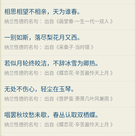
相思相望不相亲，天为谁春。
纳兰性德的名句
：出自《
画堂春·一生一代一双人
》
一别如斯，落尽梨花月又西。
纳兰性德的名句
：出自《
采桑子·当时错
》
若似月轮终皎洁，不辞冰雪为卿热。
纳兰性德的名句
：出自《
蝶恋花·辛苦最怜天上月
》
无处不伤心，轻尘在玉琴。
纳兰性德的名句
：出自《
菩萨蛮·萧萧几叶风兼雨
》
唱罢秋坟愁未歇，春丛认取双栖蝶。
纳兰性德的名句
：出自《
蝶恋花·辛苦最怜天上月
》