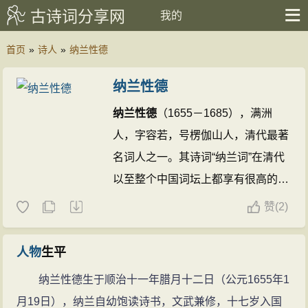
古诗词分享网
我的
首页
»
诗人
»
纳兰性德
纳兰性德
纳兰性德
（1655－1685），满洲
人，字容若，号楞伽山人，清代最著
名词人之一。其诗词“纳兰词”在清代
以至整个中国词坛上都享有很高的声
誉，在中国文学史上也占有光采夺目
赞
(
2)
的一席。他生活于满汉融合时期，其
贵族家庭兴衰具有关联于王朝国事的
人物
生平
典型性。虽侍从帝王，却向往经历平
纳兰性德生于顺治十一年腊月十二日（公元1655年1
淡。特殊的生活环境背景，加之个人
月19日），纳兰自幼饱读诗书，文武兼修，十七岁入国