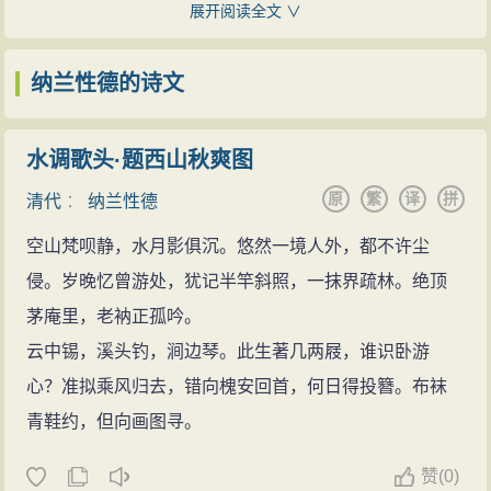
周之琦：纳兰容若，南唐李重光后身也。予谓重光
展开阅读全文 ∨
出身爱新觉罗皇族；纳兰的曾祖父金台吉是叶赫部贝
天籁也，恐非人力所能及。容若长调多不协律，
小令
则
勒，其妹孟古格格即是皇太极生母），故被康熙留在身
格高韵远，极缠绵
婉约
之致，能使残唐坠绪，绝而复
纳兰性德的诗文
边授三等侍卫，不久后晋升为一等侍卫，多次随康熙出
续，第其
品格
，殆叔原、方回之亚乎？
巡。还曾奉旨出使梭龙，考察沙俄侵边情况。
况周颐：容若承平
少年
，乌衣
公子
，天分绝高。适
水调歌头·题西山秋爽图
寄情
诗词
承元、明词敝，甚欲推尊斯道，一洗雕虫篆刻之讥。独
原
繁
译
拼
作为当朝重臣纳兰明珠的长子，本来注定荣华富
清代
：
纳兰性德
惜享年不永，力量未充，未能胜起衰之任。其所为词，
贵，繁
花
著锦。作为皇帝身边的，以英俊威武的武官身
空山梵呗静，水月影俱沉。悠然一境人外，都不许尘
纯任性灵，纤尘不染，甘受和，白受采，进于沉着浑至
份参与
风
流斯文的诗文之事。随皇帝南巡北狩，游历四
侵。岁晚忆曾游处，犹记半竿斜照，一抹界疏林。绝顶
何难矣。
方，奉命参与重要的战略侦察，随皇上唱
和诗
词，译制
茅庵里，老衲正孤吟。
王国维：纳兰容若以
自然
之眼观物，以
自然
之舌言
著述，因称圣意，多次受到恩赏，是人们羡慕的文武兼
云中锡，溪头钓，涧边琴。此生著几两屐，谁识卧游
情，此初入中原未染汉人
风
气，故能真切如此，北宋以
备的年少英才，
帝王
器重的随身近臣，
前途
无量的达官
心？准拟乘风归去，错向槐安回首，何日得投簪。布袜
来，一人而已！
显贵。
青鞋约，但向画图寻。
陈廷焯：饮水词措词浅显
但作为诗文
艺术
的奇才，他
淡泊
名利
，在内心深处
容若饮水词，在国初亦推作手，较东白堂词〔佟世
赞
(0)
厌恶
官场的庸俗虚伪，虽“身在高门广厦，常有
山
泽鱼
鸟