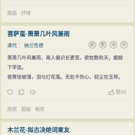
南撰，〕似更
闲雅
。然
意境
不深厚，措词亦浅显。余所
之思”。纳兰一生虽懂骑射好
读书
，却并不能在一等侍卫
赏者，惟临江仙〔寒柳〕第一阕，及天仙子〔渌水亭
秋
题画
抒情
的御前职位上挥洒满腔热情。
夜
、〕酒泉子〔谢却荼蘼一篇〕三篇耳，余俱平衍。又
康熙十三年（1674年），纳兰与两广总督卢兴祖之
菩萨蛮云：“
杨柳
乍如丝。故园春尽时。”亦凄忱，亦闲
菩萨蛮·萧萧几叶风兼雨
女卢氏成婚。康熙十六年卢氏难产去世，纳兰的
悼亡
之
丽，颇似飞卿语，惜通篇不称。又太常引云：“梦也不分
原
繁
译
拼
音由此破空而起，成为《饮水词》中拔地而起的高峰，
清代
：
纳兰性德
明。又何必催教梦醒。”亦颇凄警，然
意境
已落第二乘。
后人不能超越，连他自己也再难超越。
萧萧几叶风兼雨，离人偏识长更苦。欹枕数秋天，蟾蜍
《白
雨
斋词话》
纳兰性德24岁时将词作编选成集，名为《侧帽
下早弦。
集》，又著《饮水词》。后人将两部词集增遗补缺，共
夜寒惊被薄，泪与灯花落。无处不伤心，轻尘在玉琴。
349首，合为《纳兰词》。传世的《纳兰词》在当时
社会
赞
(0)
就享有盛誉，为文人学士高度评价。时人云，“家家争唱
《饮水词》，纳兰心事几人知？”可见其词的影响力之
雨夜
孤独
相思
大。
纳兰性德交友“皆一时俊异，于世所称落落难合者”，
木兰花·拟古决绝词柬友
这些不肯落俗之人多为
江南
布衣文人，如顾贞观、严绳