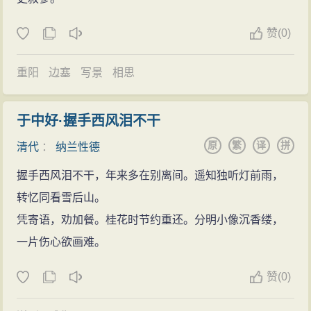
抄本140余种，环拥古书万卷，建藏书楼“通志堂”、“珊瑚
赞
(0)
阁”，以弹词
歌曲
、评定书画、鉴藏古籍为乐。藏书印有
“珊瑚阁”、“绣佛斋”、“鸳鸯馆”等字。
重阳
边塞
写景
相思
英年早逝
纳兰性德于康熙二十四年（1685年）
暮春
抱病与
好
于中好·握手西风泪不干
友
一聚，一醉一咏三叹，而后一病不起。七日后，于康
原
繁
译
拼
清代
：
纳兰性德
熙二十四年五月三十日（公元1685年7月1日）溘然而
逝，年仅三十岁（虚龄三十有一）。纳兰性德葬于何处
握手西风泪不干，年来多在别离间。遥知独听灯前雨，
位于海淀区上庄乡上庄村北，皂甲屯西一处台地上。建
转忆同看雪后山。
于清代顺治三年，总面积约为340亩，墓地分为南寿地、
凭寄语，劝加餐。桂花时节约重还。分明小像沉香缕，
北寿地两个部分，共有宝顶9座，土坟两座。
一片伤心欲画难。
纳兰性德墓的宝顶
建筑
宏大，底座为青石，宝顶中
赞
(0)
部为汉白玉，镌刻有图案，上部为三合土夯实的半圆
顶。纳兰氏家族墓地在清代基本保存完好，后多次被