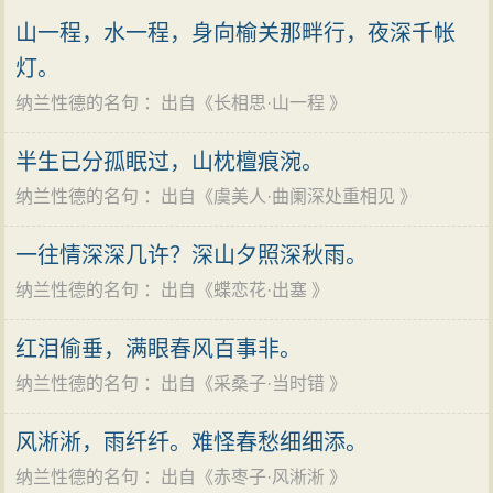
山一程，水一程，身向榆关那畔行，夜深千帐
灯。
纳兰性德的名句
：出自《
长相思·山一程
》
半生已分孤眠过，山枕檀痕涴。
纳兰性德的名句
：出自《
虞美人·曲阑深处重相见
》
一往情深深几许？深山夕照深秋雨。
纳兰性德的名句
：出自《
蝶恋花·出塞
》
红泪偷垂，满眼春风百事非。
纳兰性德的名句
：出自《
采桑子·当时错
》
风淅淅，雨纤纤。难怪春愁细细添。
纳兰性德的名句
：出自《
赤枣子·风淅淅
》