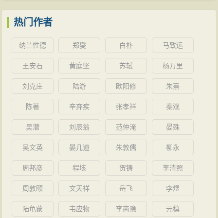
热门作者
纳兰性德
郑燮
白朴
马致远
王安石
黄庭坚
苏轼
杨万里
刘克庄
陆游
欧阳修
朱熹
陈著
辛弃疾
张孝祥
秦观
吴潜
刘辰翁
范仲淹
晏殊
吴文英
晏几道
朱敦儒
柳永
周邦彦
程垓
贺铸
李清照
周敦颐
文天祥
岳飞
李煜
陆龟蒙
韦应物
李商隐
元稹