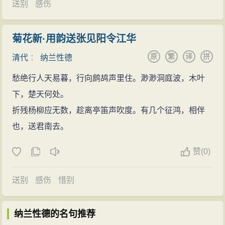
送别
感伤
盗。1966年“文化大革命”期间，遭到严重破坏。1970年
冬，被彻底拆毁。
菊花新·用韵送张见阳令江华
原
繁
译
拼
清代
：
纳兰性德
愁绝行人天易暮，行向鹧鸪声里住。渺渺洞庭波，木叶
下，楚天何处。
折残杨柳应无数，趁离亭笛声吹度。有几个征鸿，相伴
也，送君南去。
赞
(0)
送别
感伤
惜别
纳兰性德的名句推荐