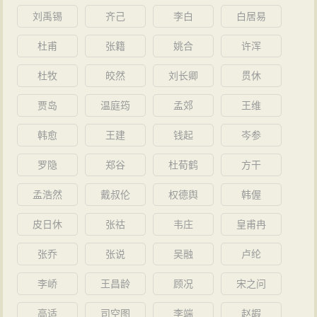
刘禹锡
齐己
李白
白居易
杜甫
张籍
姚合
许浑
杜牧
皎然
刘长卿
贯休
贾岛
温庭筠
孟郊
王维
韩愈
王建
钱起
岑参
罗隐
郑谷
杜荀鹤
方干
孟浩然
戴叔伦
权德舆
韩偓
皮日休
张祜
韦庄
皇甫冉
张乔
张说
吴融
卢纶
李峤
王昌龄
顾况
宋之问
高适
司空图
李端
赵嘏