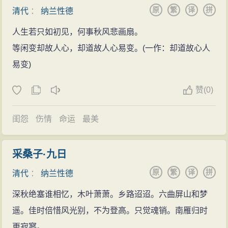
原
繁
译
拼
清代
：
纳兰性德
孙、朱彝尊、陈维崧、姜宸英等。纳兰性德对
朋友
极为
真诚，不仅仗义疏财，而且敬重他们的
品格
和才华，如
人生若只如初见，何事秋风悲画扇。
同“平原君食客三千”一样，当时许多想升官发财的名士才
等闲变却故人心，却道故人心易变。(一作：却道故心人
子都围绕在他身边，使得其住所渌水亭（今宋庆龄故居
易变)
内恩波亭）因康熙的御用文人聚集太多而著名。
赞
(0)
藏书大家
纳兰性德一生爱书藏书，从师顾贞观、陈维菘、徐
闺怨
伤情
命运
最美
乾学，研讨经学。曾耗资40万金，编辑宋以来诸儒学经
之书，刻为《通志堂经解》1860卷（后世学者何焯编撰
采桑子·九日
有《通志堂经解目录》）。辑有《全唐诗选》。著有
原
繁
译
拼
清代
：
纳兰性德
《通志堂集》、《饮水词》、《渌水亭杂识》、《大易
集仪萃言》、《删补大学义粹言》、《词韵正略》、
深秋绝塞谁相忆，木叶萧萧。乡路迢迢。六曲屏山和梦
《陈氏礼记集说补正》等书。
晚年
笃意于经史、
书法
、
遥。佳时倍惜风光别，不为登高。只觉魂销。南雁归时
诗文。嘱
友人
秦松龄、朱彝尊为购求宋元诸家经解，得
更寂寥。