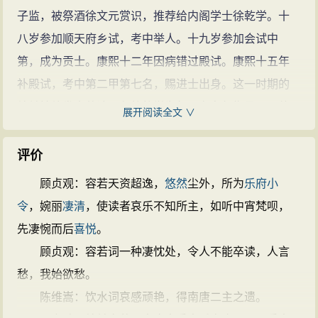
的超逸才华，使其诗词创作呈现出独
子监，被祭酒徐文元赏识，推荐给内阁学士徐乾学。十
特的个性和鲜明的艺术风格。流传至
八岁参加顺天府乡试，考中举人。十九岁参加会试中
今的《木兰花令·拟古决绝词》——
第，成为贡士。康熙十二年因病错过殿试。康熙十五年
“人生若只如初见，何事秋风悲画
补殿试，考中第二甲第七名，赐进士出身。这一时期的
扇？等闲变却故人心，却道故人心易
纳兰性德发奋苦读，拜徐乾学为师。在名师指导下，他
展开阅读全文 ∨
变。”富于意境，是其众多代表作之
于两年中主持编纂了一部儒学汇编——《通志堂经
一。
纳兰性德的诗文(218篇)
纳兰性
解》，深受皇帝赏识，为今后发展奠定基础。他还把自
评价
德的名句(100条)
己熟读经史的见闻
感悟
整理成文，编成四卷《渌水亭杂
顾贞观：容若天资超逸，
悠然
尘外，所为
乐府
小
识》，当中包含
历史
、地理、天文、历算、佛学、
音
令
，婉丽
凄清
，使读者哀乐不知所主，如听中宵梵呗，
乐
、
文学
、考证等等
知识
，表现出相当广博的学识和爱
先凄惋而后
喜悦
。
好。
顾贞观：容若词一种凄忱处，令人不能卒读，人言
御前侍卫
愁，我始欲愁。
纳兰性德成为进士时年仅二十二岁，康熙爱其才，
陈维嵩：饮水词哀感顽艳，得南唐二主之遗。
又因纳兰出身显赫，家族与皇室沾亲带故（纳兰的
母亲