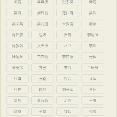
陈著
辛弃疾
张孝祥
秦观
吴潜
刘辰翁
范仲淹
晏殊
吴文英
晏几道
朱敦儒
柳永
周邦彦
程垓
贺铸
李清照
周敦颐
文天祥
岳飞
李煜
陆龟蒙
韦应物
李商隐
元稹
刘禹锡
齐己
李白
白居易
杜甫
张籍
姚合
许浑
杜牧
皎然
刘长卿
贯休
贾岛
温庭筠
孟郊
王维
韩愈
王建
钱起
岑参