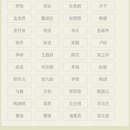
罗隐
郑谷
杜荀鹤
方干
孟浩然
戴叔伦
权德舆
韩偓
皮日休
张祜
韦庄
皇甫冉
张乔
张说
吴融
卢纶
李峤
王昌龄
顾况
宋之问
高适
司空图
李端
赵嘏
柳宗元
张九龄
李贺
韩翃
马戴
王勃
贺知章
郦道元
陶渊明
屈原
左丘明
司马迁
曹操
曹植
诸葛亮
卓文君