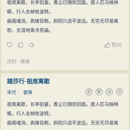
节度使（今陕西西安）。后调到河南府，官衔被转到兵
祖席离歌，长亭别宴。香尘已隔犹回面。居人匹马映林
部。至和元年（1054）六月，晏殊因病请求回京城医
嘶，行人去棹依波转。
治，待病好以后，再出京任职，仁宗特意把他留下来，
画阁魂消，高楼目断。斜阳只送平波远。无穷无尽是离
让他为自己讲经释义，让他五天到自己这里来一次，按
愁，天涯地角寻思遍。
宰相的规格对待他。过了一年，晏殊的病情加重了，仁
赞
(0)
宗想前去看他。晏殊知道后就立刻派人捎信给仁宗，信
中说：“我老了又重病在身，不能做事了，不值得被陛下
送别
离情
您担心了。”不久即于至和二年正月二十八日（1055年2
月27日）去世。仁宗虽然亲自前去
哀悼
，但仍因没能在
踏莎行·祖席离歌
他卧病时来看望他感到
遗憾
，特地二天没有上朝。赠给
原
繁
译
拼
宋代
：
晏殊
晏殊司空（三公之一）兼侍中（官名，门下省长官）的
官爵，赐谥号为“元献”，在
碑文
的首款篆写了“旧学之碑”
祖席离歌，长亭别宴。香尘已隔犹回面。居人匹马映林
四个字。晏殊虽多年身居要位，却平易近人。他唯贤是
嘶，行人去棹依波转。
举，范仲淹、孔道辅、王安石等均出自其门下；韩琦、
画阁魂消，高楼目断。斜阳只送平波远。无穷无尽是离