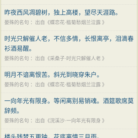
昨夜西风凋碧树，独上高楼，望尽天涯路。
晏殊的名句
：出自《
蝶恋花·槛菊愁烟兰泣露
》
时光只解催人老，不信多情，长恨离亭，泪滴春
衫酒易醒。
晏殊的名句
：出自《
采桑子·时光只解催人老
》
明月不谙离恨苦。斜光到晓穿朱户。
晏殊的名句
：出自《
蝶恋花·槛菊愁烟兰泣露
》
一向年光有限身。等闲离别易销魂。酒筵歌席莫
辞频。
晏殊的名句
：出自《
浣溪沙·一向年光有限身
》
楼头残梦五更钟，花底离情三月雨。