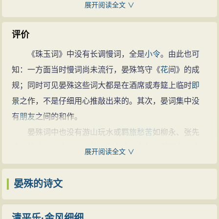
宰相寇准说道：“晏殊是外地人”皇帝回答道：“张九龄难道
展开阅读全文 ∨
不是外地人吗？”过了两天，又要进行诗、赋、论的
考
试
，晏殊上奏说道“我曾经做过这些题，请用别的题来测
评价
试我。”他的真诚与才华更受到真宗的
赞赏
，授其秘书省
《珠玉词》中没有长调慢词，全是
小令
。由此也可
正事，留秘阁
读书
深造。他
学习
勤奋
，交友持重，深得
知：一方面当时慢词尚未流行，晏殊笃守《
花
间》的成
直使馆陈彭年的器重。三年，召试中书，任太常寺奉礼
规；同时可见晏殊这些词大都是在酒席或寿筵上临时
即
郎。
景
之作，不是仔细用心推敲出来的。其次，晏词集中没
宦海沉浮
有
朋友
之间的和作。
大中祥符元年（1008年）任光禄寺丞，他
父亲
去
晏殊词中也没有游
山
玩水或
羁旅
愁苦
如柳永、张先
世，他回到临川（今江西抚州）服丧，服丧期未了就被
诸人的作品，这是由于他一生富贵，
自然
无
愁苦
之词,但
展开阅读全文 ∨
召回任职，跟从皇上到太清官
祭祀
。皇上令他编修宝
他也并非全无悲戚，不过他所悲所戚的是
人生
中共有的
训，做了同判太常礼院。不久，
母亲
去世，他请求等服
“无可奈何”的共悲，而非个人为某事的小悲小痛，又因为
晏殊的诗文
期结束后再任职。皇上没有允许。又被调任为太常寺
他一生历任各级大官，纵有儿女之情也不能象柳永、秦
丞，被提升为左正言、直史馆，做了升王府记室参军，
观那样表达出来，所以他词中又似乎有一种潜伏的
风
清平乐·金风细细