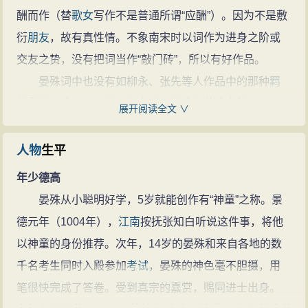
酬而作（替
歌女
写作不是普通所谓“应酬”）。因为不是敷
衍
朋友
，故有真性情。不象南宋时以词作为进身之阶或
交友之贽，没有把词当作“敲门砖”，所以有好作品。
晏殊词中也没有如柳永、张先等人作品中的那种
羁
旅
愁苦
，这是由于他一生富贵，
仕途
坦荡决定的。
展开阅读全文 ∨
《东都事略》说他有
文集
240卷，《中兴书目》作94
卷，《文献通考》载《临川集》30卷，皆不传。传者惟
人物
生平
《珠玉词》3卷。汲古阁并为1卷，为《宋六十名家词》
年少德高
之首集，计词131首，清人辑有【晏文献遗文】收入【宋
晏殊从小聪明好学，5岁就能创作有“神童”之称。景
四人集】中。
德元年（1004年），
江南
按抚张知白听说这件事，将他
以神童的身份推荐。次年，14岁的晏殊和来自各地的数
千名考生同时入殿参加
考试
，晏殊的神色毫不胆摄，用
笔很快完成了答卷。受到真宗的嘉赏，赐同进士出身。