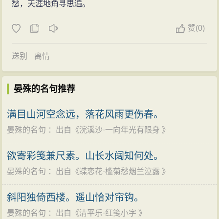
富弼、欧阳修等皆经他栽培、荐引，都得到重用。韩琦
愁，天涯地角寻思遍。
连任仁宗、英宗、神宗三朝宰相；富弼身为晏殊女婿，
赞
(0)
但殊举贤不避亲，晏殊为宰相时，富弼为枢密副使，后
官拜宰相。
送别
离情
晏殊的名句推荐
满目山河空念远，落花风雨更伤春。
晏殊的名句
：出自《
浣溪沙·一向年光有限身
》
欲寄彩笺兼尺素。山长水阔知何处。
晏殊的名句
：出自《
蝶恋花·槛菊愁烟兰泣露
》
斜阳独倚西楼。遥山恰对帘钩。
晏殊的名句
：出自《
清平乐·红笺小字
》