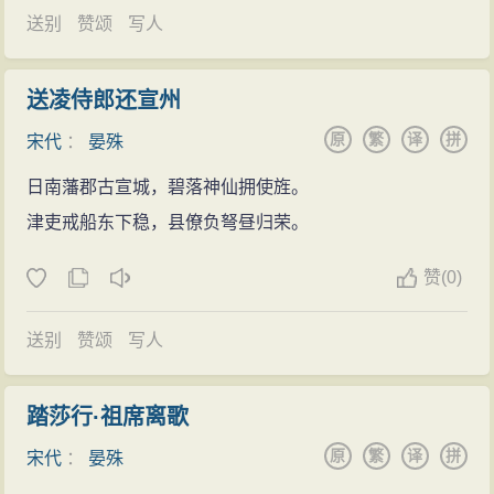
昊称帝，建立西夏国，并出兵陕西一带，而宋将屡屡败
送别
赞颂
写人
退。晏殊全面分析当时的军事形势，从失利中找原因，
针对存在的问题，奏请仁宗后，办了四件加强军备的大
送凌侍郎还宣州
事：撤消内臣监军，使
军队
统帅有权决定军中大事；召
原
繁
译
拼
宋代
：
晏殊
募、训练弓箭手，以备作战之用；清理
宫中
长期积压的
财物，资助边关军饷；追回被各司侵占的物资，充实国
日南藩郡古宣城，碧落神仙拥使旌。
库。由此，宋军很快平定了西夏的进犯。
津吏戒船东下稳，县僚负弩昼归荣。
晚年
生活
赞
(0)
庆历二年（1042年），晏殊官拜宰相，以枢密使加
平章事。第二年，以检校太尉刑部尚书同平章事，晋中
送别
赞颂
写人
书门下平章事，集贤殿学士，兼枢密使。庆历四年
（1044年），因撰修李宸妃墓志等事，遭孙甫、蔡襄弹
踏莎行·祖席离歌
劾，贬为工部尚书知颖州，后又以礼部、刑部尚书知陈
原
繁
译
拼
宋代
：
晏殊
州、许州。60岁时以户部尚书、观文殿大学士知永兴军