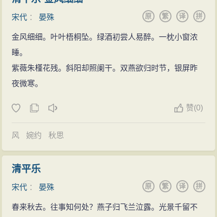
掌书写笺。年中时，迁升为户部员外郎，做了太子舍
情，不能倾泻出来，只能在一定范围内隐约地表达，适
原
繁
译
拼
人，不久又做了知制诰、判集贤院。过了很长
时间
，做
宋代
：
晏殊
可而止。
了翰林学士，迁升为左庶子。皇上每次向晏殊询问事
金风细细。叶叶梧桐坠。绿酒初尝人易醉。一枕小窗浓
情，都是用方寸小字把所问的内容写在小纸片上给他。
睡。
晏殊把自己的建议写好后，连同那个小纸片都装在一起
紫薇朱槿花残。斜阳却照阑干。双燕欲归时节，银屏昨
呈给皇上，皇上对他的谨慎严密很欣赏。乾兴元年
夜微寒。
（1022年），年仅12岁的仁宗继位，刘太后听政。宰相
赞
(0)
丁谓、枢密使曹利用想独揽大权，朝中众官
议论
纷纷，
束手无策。晏殊提出“垂帘听政”的建议，得到大臣们的支
风
婉约
秋思
持。为此，迁右谏议大夫兼侍读学士、加给事中，后任
礼部侍郎知审官院、郊礼仪仗使、迁枢密副使。因反对
清平乐
张耆升任枢密使，违反了刘太后的旨意，加之在玉清宫
原
繁
译
拼
怒以朝笏撞折侍从的门牙，被御史弹劾。
宋代
：
晏殊
创办
教育
春来秋去。往事知何处？燕子归飞兰泣露。光景千留不