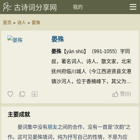
古诗词分享网
我的
首页
»
诗人
»
晏殊
晏殊
晏殊
【yàn shū】（991-1055）字同
叔，著名词人、诗人、散文家，北宋
抚州府临川城人（今江西进贤县文港
镇沙河人，位于香楠峰下，其父为抚
州府手力节级），是当时的抚州籍第
赞
(
0)
一个宰相。
晏殊
与其第七子晏几道
（1037-1110），在当时北宋词坛
主要成就
上，被称为“大晏”和“小晏”。
晏殊的
晏词集中没有
朋友
之间的合作，没有一首是“次韵”之
诗文(368篇)
晏殊的名句(47条)
作。这可见晏殊填词，纯为抒写自己的性情，不是为应