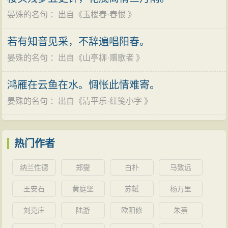
晏殊的名句
：出自《
玉楼春·春恨
》
若有知音见采，不辞遍唱阳春。
晏殊的名句
：出自《
山亭柳·赠歌者
》
鸿雁在云鱼在水。惆怅此情难寄。
晏殊的名句
：出自《
清平乐·红笺小字
》
热门作者
纳兰性德
郑燮
白朴
马致远
王安石
黄庭坚
苏轼
杨万里
刘克庄
陆游
欧阳修
朱熹