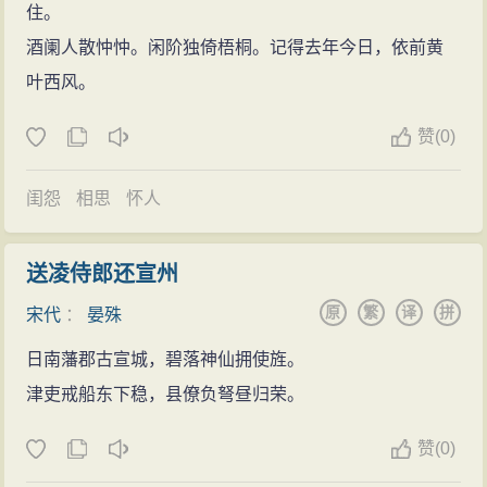
天圣五年（1027年），以刑部侍郎贬知宣州，后改
住。
知应天府。在此期间，他极重视书院的发展，大力扶持
酒阑人散忡忡。闲阶独倚梧桐。记得去年今日，依前黄
应天府书院，力邀范仲淹到书院讲学，培养了大批人
叶西风。
才。该书院（又称“睢阳书院”）与白鹿洞、石鼓、岳麓合
赞
(0)
称宋初四大书院。这是自五代以来，学校屡遭禁废后，
由晏殊开创大办
教育
之先河。庆历三年在宰相任上时，
闺怨
相思
怀人
又与枢密副使范仲淹一起，倡导州、县立学和
改革
教学
内容，官学设教授。自此，京师至郡县，都设有官学。
送凌侍郎还宣州
这就是有名的“庆历兴学”。
原
繁
译
拼
宋代
：
晏殊
扭转战局
明道元年（1032年），晏殊升任参知政事（副宰
日南藩郡古宣城，碧落神仙拥使旌。
相）加尚书左丞。第二年
津吏戒船东下稳，县僚负弩昼归荣。
因谏阻太后“服衮冕以谒太庙”，贬知亳州、陈州。五
赞
(0)
年后召任刑部尚书兼御史中丞，复为三司使。时值李元