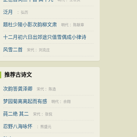
明代
：
王世贞
泛月
：
弘历
题杜少陵小影次韵柳文肃
明代
：
陈献章
十二月初六日出郊途只值雪偶成小律诗
风雪二首
宋代
：
杜范
宋代
：
刘克庄
推荐古诗文
次韵答龚泽卿
宋代
：
陈造
梦园菊离离起而有感
明代
：
佘翔
莼二绝 其二
宋代
：
张侃
忍野八海咏怀
：
熊盛元