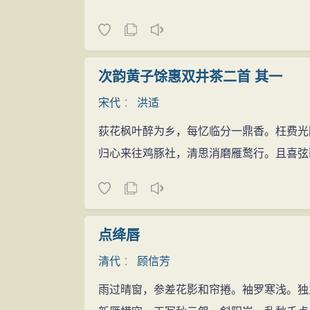
次韵黄子馀惠双井茶二首 其一
宋代
：
洪适
荻花枫叶醉为乡，每忆临分一鼎香。枉费光
归心来往鸡豚社，清思消磨雁鹜行。且喜弦
点绛唇
清代
：
顾信芳
雨过晴窗，参差花影和帘捲。袖罗寒浅。独