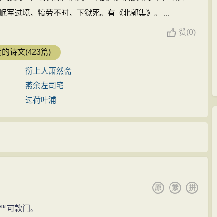
军过境，犒劳不时，下狱死。有《北郭集》。 ...
赞
(
0)
的诗文(423篇)
衍上人萧然斋
燕余左司宅
过荷叶浦
原
繁
拼
严可款门。