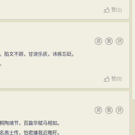
赞
(
1)
原
繁
拼
。陷文不顾，甘谀乐疢，讳疾忘砭。
。
赞
(
0)
原
繁
拼
桐陶靖节，百篇华赋马相如。
名高士传，怕君嫌我近睢盱。