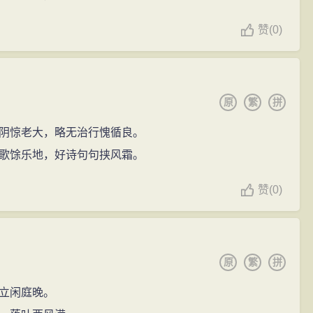
赞
(
0)
原
繁
拼
阴惊老大，略无治行愧循良。
歌馀乐地，好诗句句挟风霜。
赞
(
0)
原
繁
拼
立闲庭晚。