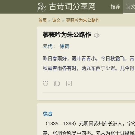
古诗词分享网
推荐
诗
首页
»
诗文
»
蓼莪吟为朱公路作
蓼莪吟为朱公路作
元代
：
徐贲
昨日春雨好，莪叶青青小。今日秋霜飞，青
秋霜春雨各有时，两丸东西宁少迟。儿今得
徐贲
（1335—1393）元明间苏州府长洲人
基、张羽合称吴中四杰。元末为张士诚掾属