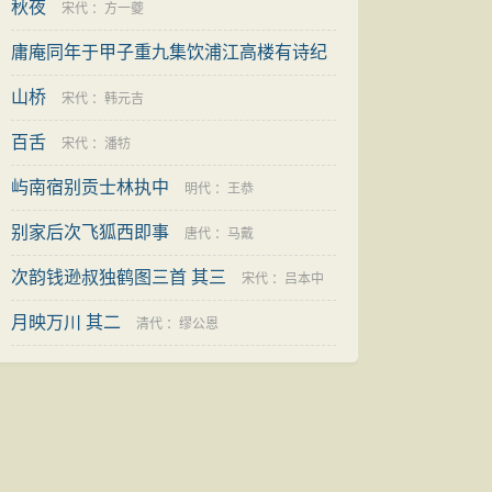
秋夜
宋代
：
方一夔
庸庵同年于甲子重九集饮浦江高楼有诗纪
事依
山桥
近现代
：
陈三立
宋代
：
韩元吉
百舌
宋代
：
潘牥
屿南宿别贡士林执中
明代
：
王恭
别家后次飞狐西即事
唐代
：
马戴
次韵钱逊叔独鹤图三首 其三
宋代
：
吕本中
月映万川 其二
清代
：
缪公恩