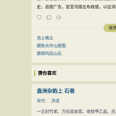
史，巡按广东。官至河南左布政使。以征洮岷
徐贲
池上晚立
题陈允中山居图
题铜坞后山石
猜你喜欢
盘洲杂韵上 石巷
宋代
：
洪适
一丘封竹弟，万石齿金昆。收拾甲乙品，庄