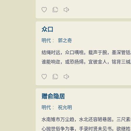
众口
明代
：
郭之奇
结绳时远，众口喁噞。载声于腕，墨深管铦
谁能响迩，或恐扬燖。宜彼金人，铭背三缄
赠俞隐居
明代
：
祝允明
水南雉市万尘趋，水北还容陋巷居。三尺素
心抛世俗争为事，手录时贤未见书。欲继姓