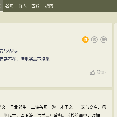
文
名句
诗人
古籍
我的
原
繁
拼
青尽枯槁。
官亲不在，满地寒蒿不堪采。
赞
(
0)
，字幼文，号北郭生。工诗善画。为十才子之一，又与高启、杨
。张氏亡，谪临濠。洪武二年放归。后授给事中，改御