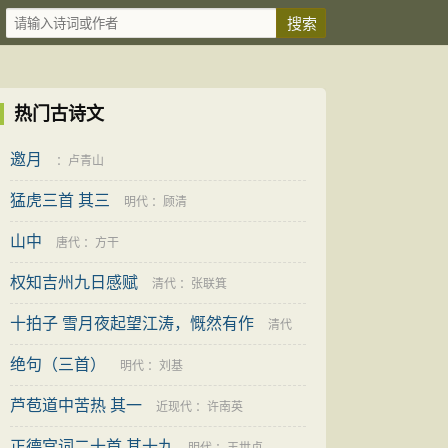
热门古诗文
邀月
：
卢青山
猛虎三首 其三
明代
：
顾清
山中
唐代
：
方干
权知吉州九日感赋
清代
：
张联箕
十拍子 雪月夜起望江涛，慨然有作
清代
绝句（三首）
：
易顺鼎
明代
：
刘基
芦苞道中苦热 其一
近现代
：
许南英
正德宫词二十首 其十九