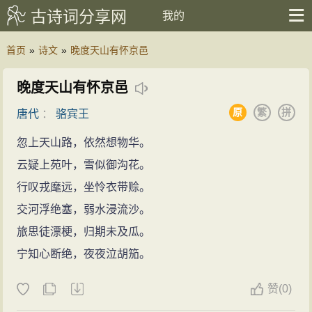
古诗词分享网
我的
首页
»
诗文
»
晚度天山有怀京邑
晚度天山有怀京邑
原
繁
拼
唐代
：
骆宾王
忽上天山路，依然想物华。
云疑上苑叶，雪似御沟花。
行叹戎麾远，坐怜衣带赊。
交河浮绝塞，弱水浸流沙。
旅思徒漂梗，归期未及瓜。
宁知心断绝，夜夜泣胡笳。
赞
(
0)