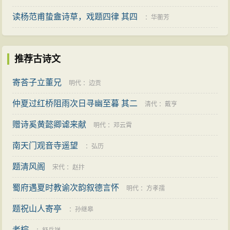
读杨范甫蛰盦诗草，戏题四律 其四
：
华蘅芳
推荐古诗文
寄荅子立董兄
明代
：
边贡
仲夏过红桥阻雨次日寻幽至暮 其二
清代
：
戴亨
赠诗奚黄懿卿谑来献
明代
：
邓云霄
南天门观音寺遥望
：
弘历
题清风阁
宋代
：
赵抃
蜀府遇夏时教谕次韵叙德言怀
明代
：
方孝孺
题祝山人寄亭
：
孙继皋
老棕