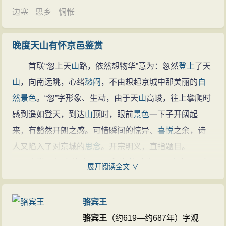
边塞
思乡
惆怅
晚度天山有怀京邑鉴赏
首联“忽上天
山
路，依然想物华”意为：忽然
登上
了天
山
，向南远眺，心绪
愁闷
，不由想起京城中那美丽的
自
然
景色
。“忽”字形象、生动，由于天
山
高峻，往上攀爬时
感到遥如登天，到达
山
顶时，眼前
景色
一下子开阔起
来，有豁然开朗之感。可惜瞬间的惊异、
喜悦
之余，诗
人又陷入了对京城的
思念
。开宗明义，直指题目。
次联“云疑上苑叶，
雪
似御沟
花
”意为：天
山
上云层舒
展开阅读全文 ∨
展，让人疑心是上林苑中浓密的树叶，那飘扬的
雪
花
恰
似
长安
护城河中随波荡漾的落
花
。此二句紧扣“想物华”三
骆宾王
字，驰骋
想象
，笔墨跌宕。
骆宾王
（约619—约687年）字观