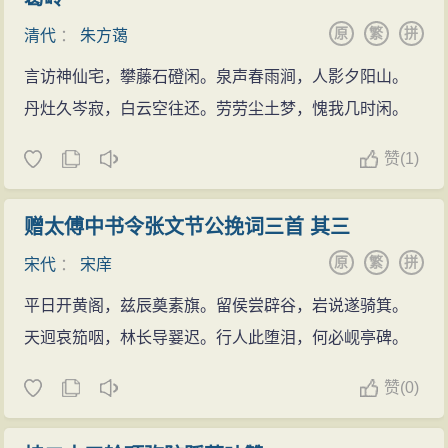
原
繁
拼
清代
：
朱方蔼
言访神仙宅，攀藤石磴闲。泉声春雨涧，人影夕阳山。
丹灶久岑寂，白云空往还。劳劳尘土梦，愧我几时闲。
赞
(
1)
赠太傅中书令张文节公挽词三首 其三
原
繁
拼
宋代
：
宋庠
平日开黄阁，兹辰奠素旗。留侯尝辟谷，岩说遂骑箕。
天迥哀笳咽，林长导翣迟。行人此堕泪，何必岘亭碑。
赞
(
0)