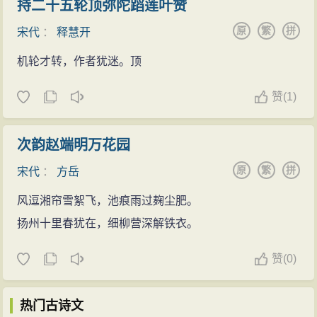
持二十五轮顶弥陀蹈莲叶赞
原
繁
拼
宋代
：
释慧开
机轮才转，作者犹迷。顶
赞
(
1)
次韵赵端明万花园
原
繁
拼
宋代
：
方岳
风逗湘帘雪絮飞，池痕雨过麹尘肥。
扬州十里春犹在，细柳营深解铁衣。
赞
(
0)
热门古诗文