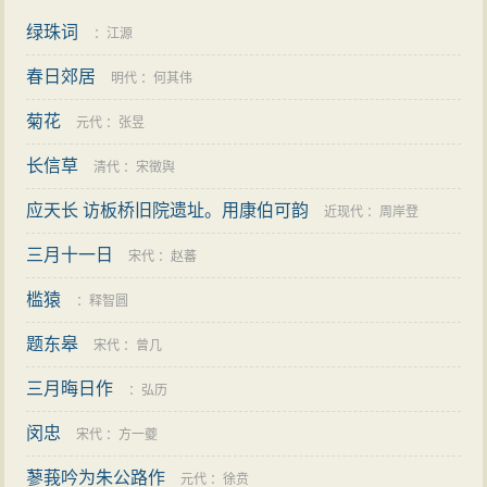
绿珠词
：
江源
春日郊居
明代
：
何其伟
菊花
元代
：
张昱
长信草
清代
：
宋徵舆
应天长 访板桥旧院遗址。用康伯可韵
近现代
：
周岸登
三月十一日
宋代
：
赵蕃
槛猿
：
释智圆
题东皋
宋代
：
曾几
三月晦日作
：
弘历
闵忠
宋代
：
方一夔
蓼莪吟为朱公路作
元代
：
徐贲