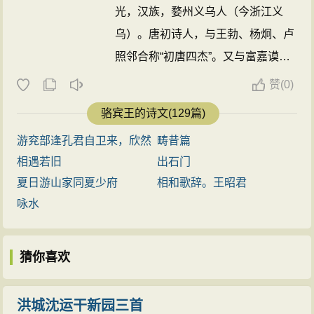
三联“行叹戎麾远，坐怜衣带赊”意为：
行军
途中常常
光，汉族，婺州义乌人（今浙江义
慨叹军营离京城十分遥远，因为
叹息
、
忧虑
，我的衣带
乌）。唐初诗人，与王勃、杨炯、卢
都变得松弛不少。
行军
辛苦
，
忧思
边人，以致形容枯
照邻合称“初唐四杰”。又与富嘉谟并
槁。
称“富骆”。高宗永徽中为道王李元庆
赞
(
0)
四联“交河浮绝塞，弱水浸流沙”意为：交河水流向远
府属，历武功、长安主簿，仪凤三
骆宾王的诗文(129篇)
处，消失在荒僻的塞外，弱水里浸着流动的细沙。如此
年，入为侍御史，因事下狱，次年遇
悲壮
、
凄凉
的绝域景象与诗人记忆中京城的车水
马
龙、
游兖部逢孔君自卫来，欣然
畴昔篇
赦，调露二年除临海丞，不得志，辞
花
团锦簇之景差别巨大，难怪诗人又“叹”又“怜”，以致“衣
相遇若旧
出石门
官。有集。
骆宾王
于武则天光宅元
带赊”了。
夏日游山家同夏少府
相和歌辞。王昭君
年，为起兵扬州反武则天的徐敬业作
五联“旅思徒漂梗，归期未及瓜”意为：
咏水
旅途
之中像木
《代李敬业传檄天下文》，敬业败，
偶人一样
漂泊
不定，遥想离任满交接回归的日子还长着
亡命不知所之，或云被杀，或云为
呢。这是诗人对从戎在外，
生活
起伏，不知何时可以结
猜你喜欢
僧。 ...
束的
忧伤
、
惆怅
，用典巧妙，让人觉得
漂泊
之人的
凄凉
境遇古今都是一样的。
洪城沈运干新园三首