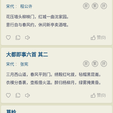
末联“宁知心断绝，夜夜泣胡笳”意为：这种
生活
令人
原
繁
拼
宋代
：
程公许
心思断绝，每当夜里听到那
悲凉
的胡笳之音，禁不住潸
然泪下。诗人在历数自己一路转徙的
花压墙头柳映门，红城一曲沈家园。
生活
之后，悲哀、
伤感
意行自与春风约，休问新亭卖酒喧。
之情终于不可抑制，随着泪水喷涌而出。那般痛彻
心扉的
悲怆
之情随着胡笳之音萦绕在读者心头，余韵悠
赞
(
0)
远。
诗人对怀想中的京城的描写仅是浮光掠影似的凌空
大都即事六首 其二
一笔，而且还是由眼前冷漠、凄寒之景
联想
而生，其他
原
繁
拼
宋代
：
张宪
的笔墨都重重涂抹在对绝域之地的迷茫、苍凉之景的描
绘上。这凌空一笔恰如
黑暗
中的一道闪电，令人更加感
三月西山道，春风平则门。绣鞍红叱拨，毡帽黑昆崙。
到
黑暗
的恐怖，但正是这一闪给人无穷的
希望
和勇气，
衣襆分香裹，壶瓶借火温。醉归杨柳月，绿雾掩黄昏。
也正是这一点光亮
激励
着诗人继续努力向前，立功异
赞
(
0)
域，荣归故里。
葛岭