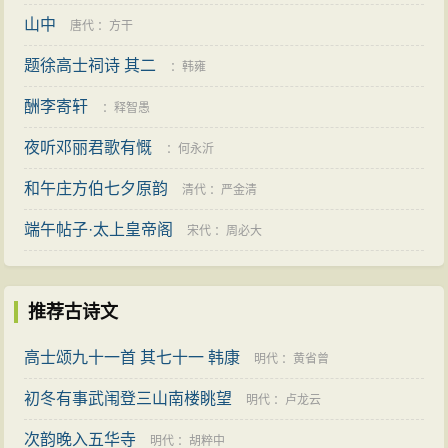
山中
唐代
：
方干
题徐高士祠诗 其二
：
韩雍
酬李寄轩
：
释智愚
夜听邓丽君歌有慨
：
何永沂
和午庄方伯七夕原韵
清代
：
严金清
端午帖子·太上皇帝阁
宋代
：
周必大
推荐古诗文
高士颂九十一首 其七十一 韩康
明代
：
黄省曾
初冬有事武闱登三山南楼眺望
明代
：
卢龙云
次韵晚入五华寺
明代
：
胡粹中