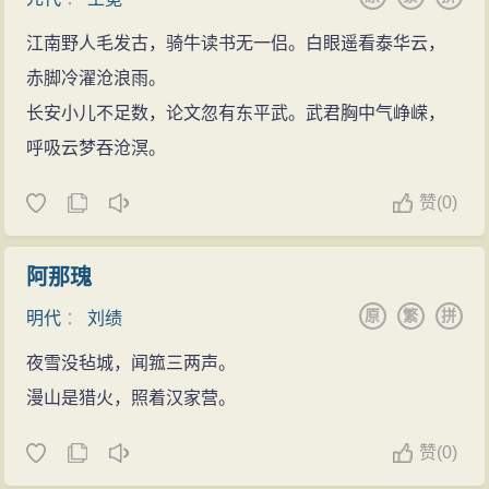
江南野人毛发古，骑牛读书无一侣。白眼遥看泰华云，
赤脚冷濯沧浪雨。
长安小儿不足数，论文忽有东平武。武君胸中气峥嵘，
呼吸云梦吞沧溟。
赞
(
0)
阿那瑰
原
繁
拼
明代
：
刘绩
夜雪没毡城，闻箛三两声。
漫山是猎火，照着汉家营。
赞
(
0)