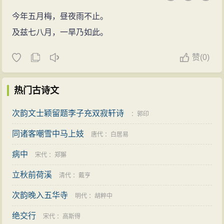
今年五月梅，昼夜雨不止。
及兹七八月，一旱乃如此。
赞
(
0)
热门古诗文
次韵文士颖留题李子充双寂轩诗
：
郭印
同诸客嘲雪中马上妓
唐代
：
白居易
病中
宋代
：
郑獬
立秋前荷溪
清代
：
戴亨
次韵晚入五华寺
明代
：
胡粹中
绝交行
宋代
：
高斯得