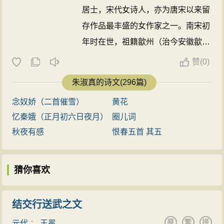
乎是在期待心上人的到来。然而户外所见，只不过“时有
居士，宋代女诗人，亦为唐宋以来留
疏萤度”而已，其人望来终不来。此时，女主人公空虚
寂
存作品最丰盛的女作家之一。南宋初
寞
的
情怀
，是难以排遣的。在这关键处，词人又却又写
年时在世，祖籍歙州（治今安徽歙
出了一丝
安慰
，也算是自慰吧！词人给她一点
安慰
，一
县），《四库全书》中定其为“浙中
赞
(
0)
轮缺月，高挂中天，并赋予它
人情
味，说它因
怜悯
闺中
海宁人”，一说浙江钱塘（今浙江杭
朱淑真的诗文(296篇)
人的孤栖，不忍独圆。“多谢”二字，痴极妙极。同是写
孤
州）人。生于仕宦之家。夫为文法小
独
情怀
，苏东坡在圆月上做文章：“不应有恨，何事长向
念奴娇（二首催雪）
黄花
吏，因志趣不合，夫妻不睦，终致其
别时圆”；朱淑真则在缺月上做文章“多谢月相怜，今宵不
忆秦娥（正月初六日夜月）
圈儿词
抑郁早逝。又传淑真过世后，父母将
忍圆。”移情于物，怨谢由我，真有异曲同工同妙。此词
秋夜有感
恨春五首 其五
其生前文稿付之一炬。其余生平不可
最有兴味之所在正是结尾两句。
考，素无定论。现存《断肠诗集》、
猜你喜欢
《断肠词》传世，为劫后余篇。 ...
结交行送武之文
原
繁
拼
元代
：
王冕