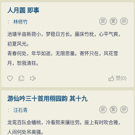
人月圆 即事
原
繁
拼
：
林修竹
池塘半亩新荷小，梦稳日方长。藤床竹枕，心平气爽，
初夏风光。
青春何处，年华如逝，无限思量。寄怀只在，风花雪
月，恕我清狂。
赞
(
0)
游仙吟三十首用栩园韵 其十九
原
繁
拼
：
汪石青
龙鸾百队会蟠桃，冷看熙来攘往劳。座上有时吹合雅，
人间何处吊离骚。