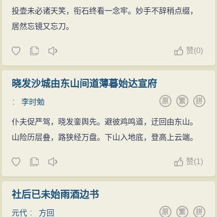
投壶未必诸天笑，衔石终看一念牢。妙手不辞稍点缀，
居然忘镜又忘刀。
赞
(
0)
晓发沙城由东山间道薄暮始达宣府
原
繁
拼
：
李时勉
仆夫促严驾，晓发銮舆先。避彼鸡鸣道，迂回由东山。
山险历层叠，路狭经万盘。下山入地底，登高上云端。
赞
(
1)
社后已未始雨酒边书
原
繁
拼
元代
：
方回