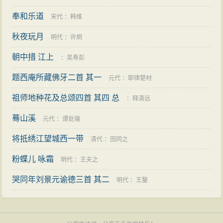
奉和乐道
宋代
：
韩维
秋夜玩月
明代
：
许炯
朝中措 江上
：
吴寿彭
题西庵所藏佛牙二首 其一
元代
：
耶律楚材
祖师地种花及总颂四首 其四 总
：
释清远
蓦山溪
元代
：
谭处端
将抵绣江望城西一带
清代
：
田同之
粉蝶儿 咏霜
明代
：
王夫之
哭同年刘景元谕德三首 其二
明代
：
王鏊