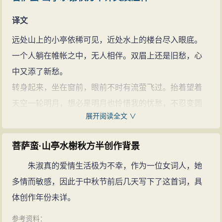
译文
远处山上的小亭依稀可见，近处水上的楼台尽入眼底。
一个人躺在帷帐之中，无人相伴。双眉上还是旧愁，心
中又添了新愁。
转身起来，坐在窗前，眼前不时有流萤飞过。抬着望着
天空一轮明月，想必是明月也怜惜我的忧愁，不忍变圆
展开阅读全文 ∨
满。
注释
菩萨蛮·山亭水榭秋方半创作背景
菩萨蛮：原唐教坊曲，后用为词牌，也用作曲牌。亦作
朱淑真的爱情生活极为不幸，作为一位女词人，她
“菩萨鬘”，又名“子夜歌”“重叠金”等。双调四十四字，属小
多情而敏感，因此于中秋节前后几天写下了这首词，具
令，以五七言组成。下片后二句与上片后二句字数格式
体创作年份未详。
相同。上下片各四句，用韵两句一换，凡四易韵，平仄
参考资料：
递转，以繁音促节表现深沉而起伏的情感。