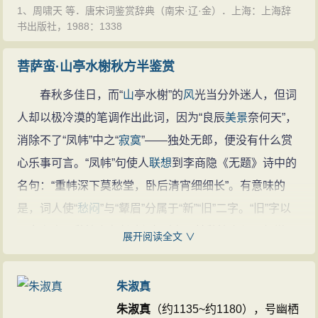
1、周啸天 等．唐宋词鉴赏辞典（南宋·辽·金）．上海：上海辞
榭（xiè）：建于高台或水面（或临水）之木屋。
书出版社，1988：1338
凤帏（wéi）：闺中的帷帐。
菩萨蛮·山亭水榭秋方半鉴赏
蛾：眉毛。螺子黛乃女子涂眉之颜料，其色青黑，或以
代眉毛。眉细如蛾须，乃谓蛾眉。更有以眉代指美人
春秋多佳日，而“
山
亭水榭”的
风
光当分外迷人，但词
者。
人却以极冷漠的笔调作出此词，因为“良辰
美景
奈何天”，
颦（pín）：作动词为皱眉，作形容词为忧愁。
消除不了“凤帏”中之“
寂寞
”——独处无郎，便没有什么赏
绣户：解释华丽的居室，多指女子的住所。
心乐事可言。“凤帏”句使人
联想
到李商隐《无题》诗中的
疏萤：指萤火点点，忽明忽暗。
名句：“重帏深下莫愁堂，卧后清宵细细长”。有意味的
是，词人使“
愁闷
”与“颦眉”分属于“新”“旧”二字。“旧”字以
见女主人公愁情之久长“新”字则表现其愁情之与日俱增。
展开阅读全文 ∨
一愁未去，一愁又生，这是“新”；而所有的愁都与
相思
有
关，这又是“旧”。“新”“旧”二字相映成趣，更觉情深。
朱淑真
辗转反侧，失眠多时，于是乃有“起来”而“临绣户”似
朱淑真
（约1135~约1180），号幽栖