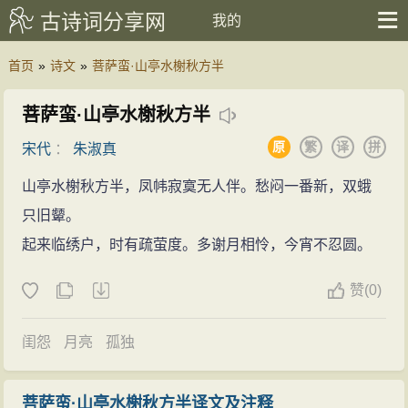
古诗词分享网
我的
首页
»
诗文
»
菩萨蛮·山亭水榭秋方半
菩萨蛮·山亭水榭秋方半
原
繁
译
拼
宋代
：
朱淑真
山亭水榭秋方半，凤帏寂寞无人伴。愁闷一番新，双蛾
只旧颦。
起来临绣户，时有疏萤度。多谢月相怜，今宵不忍圆。
赞
(
0)
闺怨
月亮
孤独
菩萨蛮·山亭水榭秋方半译文及注释