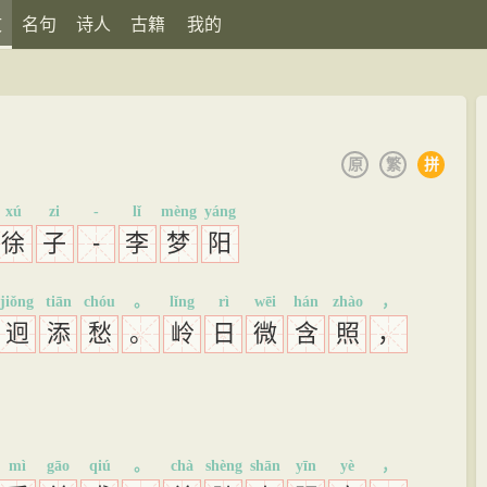
文
名句
诗人
古籍
我的
原
繁
拼
xú
zi
-
lǐ
mèng
yáng
徐
子
-
李
梦
阳
jiǒng
tiān
chóu
。
lǐng
rì
wēi
hán
zhào
，
迥
添
愁
。
岭
日
微
含
照
，
mì
gāo
qiú
。
chà
shèng
shān
yīn
yè
，