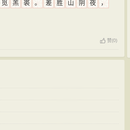
觅
羔
裘
。
差
胜
山
阴
夜
，
赞
(
0)