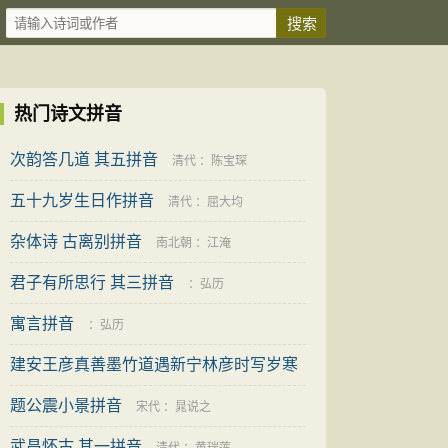
热门诗文拼音
次韵答几道 其五拼音
清代
：
陈宝琛
五十九岁生日作拼音
清代
：
屈大均
杂体诗 古离别拼音
南北朝
：
江淹
君子有所思行 其三拼音
：
弘历
寓言拼音
：
弘历
建安王彦真善墨竹道遇新宁林彦时写岁寒
烟雨为别索余就题其上拼音
题公震小景拼音
明代
：
王恭
宋代
：
晁说之
武昌怀古 其一拼音