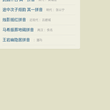
清代
：
黄瑞莲
途中次子烜韵 其一拼音
明代
：
张以宁
烛影摇红拼音
近现代
：
吕碧城
马希振葬地碣拼音
两汉
：
佚名
王岩幽隐居拼音
：
潘玙