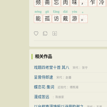
频
斋
忘
肉
味
，
乍
冷
néng
gū
fǎng
dài
yóu
。
能
孤
访
戴
游
。
相关作品
戏题四老堂十首 其八
宋代
：
张守
呈曾侍郎逮
宋代
：
赵蕃
蝶恋花·集词
近现代
：
傅熊湘
漫成答远
：
陈振家
以台柑寄漫塘报以诗用韵谢之