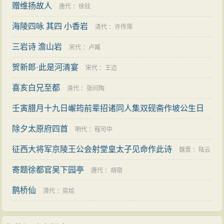
赠维扬故人
唐代
：
徐铉
海陵四咏 其四 小香岩
清代
：
许传霈
三岩诗 澹山岩
宋代
：
卢臧
贺新郎·此是河清宴
宋代
：
王迈
喜亥白兄至都
清代
：
张问陶
壬寅腊月十九日嶰筠前辈招诸同人集双砚斋作坡公生日
此会在伊江得未曾有诗以纪之
除夕太原府四首
清代
：
林则徐
明代
：
程可中
征西大将军京陵王公会射堂皇太子见命作此诗
魏晋
：
陆云
寄题徐都官吴下园亭
唐代
：
胡宿
鹊桥仙
清代
：
奕绘