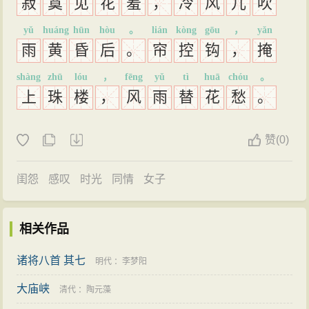
寂
寞
见
花
羞
，
冷
风
儿
吹
yǔ
huáng
hūn
hòu
。
lián
kòng
gōu
，
yǎn
雨
黄
昏
后
。
帘
控
钩
，
掩
shàng
zhū
lóu
，
fēng
yǔ
tì
huā
chóu
。
上
珠
楼
，
风
雨
替
花
愁
。
赞
(
0)
闺怨
感叹
时光
同情
女子
相关作品
诸将八首 其七
明代
：
李梦阳
大庙峡
清代
：
陶元藻