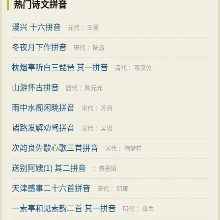
热门诗文拼音
漫兴 十六拼音
元代
：
王冕
冬夜月下作拼音
宋代
：
陆游
枕烟亭听白三琵琶 其一拼音
清代
：
邓汉仪
山游怀古拼音
唐代
：
陈元光
雨中水阁闲眺拼音
宋代
：
苏泂
诸路发解劝驾拼音
宋代
：
吴潜
次韵良佐歇心歌三首拼音
宋代
：
陶梦桂
送别阿嫂(1) 其二拼音
：
费墨娟
天津感事二十六首拼音
宋代
：
邵雍
一素亭和见素韵二首 其一拼音
明代
：
郑岳