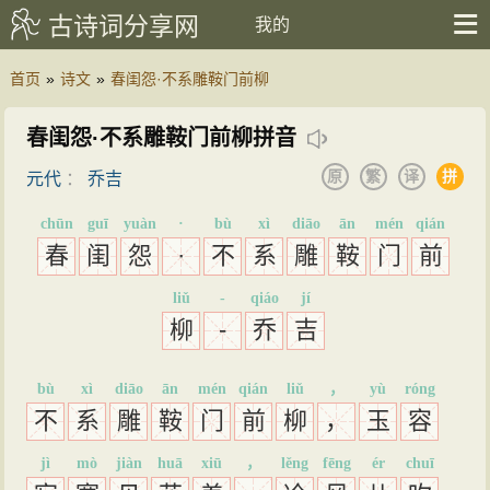
古诗词分享网
我的
首页
»
诗文
»
春闺怨·不系雕鞍门前柳
春闺怨·不系雕鞍门前柳拼音
原
繁
译
拼
元代
：
乔吉
chūn
guī
yuàn
·
bù
xì
diāo
ān
mén
qián
春
闺
怨
·
不
系
雕
鞍
门
前
liǔ
-
qiáo
jí
柳
-
乔
吉
bù
xì
diāo
ān
mén
qián
liǔ
，
yù
róng
不
系
雕
鞍
门
前
柳
，
玉
容
jì
mò
jiàn
huā
xiū
，
lěng
fēng
ér
chuī