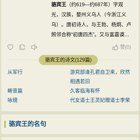
虞，遭时徽纆”的哀怨之情。诗人首先从禁所的古槐写
骆宾王
（约619—约687年）字观
起，运用晋代殷仲文仕途失意及西周时召公明察狱讼的
光，汉族，婺州义乌人（今浙江义
典故，表达了自己身陷囹圄的痛苦和乞盼有司明察的心
乌）。唐初诗人，与王勃、杨炯、卢
愿。然后，写闻蝉鸣生悲感，“岂人心异于曩时，将虫响
照邻合称“初唐四杰”。又与富嘉谟并
悲乎前听”，以反问的语句把蝉与己、心与物联系在一
称“富骆”。高宗永徽中为道王李元庆
赞
(
0)
起。以拟人的笔法铺叙蝉的美德、从蝉的形态习性写
府属，历武功、长安主簿，仪凤三
骆宾王的诗文(129篇)
起，写蝉适应季节的变化，随季节、气候的变化而出
年，入为侍御史，因事下狱，次年遇
现；写蝉翼甚薄，蝉目常开，“不以道昏而昧其视，不以
从军行
游兖部逢孔君自卫来，欣然
赦，调露二年除临海丞，不得志，辞
俗厚而易其真”。诗人谓之具有“君子达人之高行”。因为蝉
相遇若旧
官。有集。
骆宾王
于武则天光宅元
有这样的美德，所以诗人才引蝉自喻，以蝉为自己的人
畴昔篇
久客临海有怀
年，为起兵扬州反武则天的徐敬业作
格化身。刘勰《文心雕龙·物色》云：“情以物迁，辞以情
咏镜
代女道士王灵妃赠道士李荣
《代李敬业传檄天下文》，敬业败，
发。一叶且或迎意，虫声有足引心。”骆宾王以蝉喻己，
亡命不知所之，或云被杀，或云为
顾影自怜，正是感物联类，情以物迁。从骆宾王作于同
骆宾王的名句
僧。 ...
时期的《萤火赋序》中也可印证此论断：“物有感而情