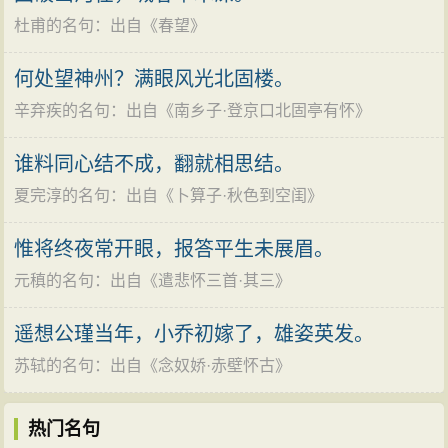
更因此回想到自己少年时代，也何尝不如秋蝉的高唱，
杜甫的名句
：出自《
春望
》
而今一事无成，甚至入狱。就在这十个字中，诗人动作
比兴的方法，把这分凄恻的感情，委婉曲折地表达了出
何处望神州？满眼风光北固楼。
来。同时，白头吟又是乐府曲名。相传西汉时司马相如
辛弃疾的名句
：出自《
南乡子·登京口北固亭有怀
》
对卓文君爱情不专后，卓文君作《白头吟》以自伤。其
诗云：“凄凄重凄凄，嫁娶不须啼，愿得一心人，白头不
谁料同心结不成，翻就相思结。
相离。”（见《西京杂记》）这里，诗人巧妙地运用了这
夏完淳的名句
：出自《
卜算子·秋色到空闺
》
一典故，进一步比喻执政者辜负了诗人对国家一片忠有
惟将终夜常开眼，报答平生未展眉。
之忱。“白头吟”三字于此起了双关的作用，比原意更深入
元稹的名句
：出自《
遣悲怀三首·其三
》
一层。十字之中，什么悲呀愁呀这一类明点的字眼一个
不用，意在言外，充分显示了诗的含蓄之美。
遥想公瑾当年，小乔初嫁了，雄姿英发。
接下来五六两句，纯用“比”体。两句中无一字不在说
苏轼的名句
：出自《
念奴娇·赤壁怀古
》
蝉，也无一字不在说自己。“露重”“风多”比喻环境的压
力，“飞难进”比喻政治上的不得意，“响易沉”比喻言论上
热门名句