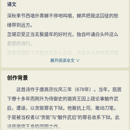
译文
深秋季节西墙外寒蝉不停地鸣唱，蝉声把我这囚徒的愁
绪带到远方。
怎堪忍受正当玄鬓盛年的好时光，独自吟诵白头吟这么
哀怨的诗行。
露重翅薄欲飞不能世态多么炎凉，风多风大声响易沉难
展开阅读全文 ∨
保自身芬芳。
无人知道我像秋蝉般的清廉高洁，有谁能为我表白冰晶
创作背景
玉洁的心肠？
这首诗作于唐高宗仪凤三年（678年）。当年，屈居
注释
下僚十多年而刚升为侍御史的骆宾王因上疏论事触忤武
西陆：指秋天。
后，遭诬，以贪赃罪名下狱。他敢抗上司、敢动刀笔，
南冠：楚冠，这里是囚徒的意思。用深：一作“侵”。
于是被当权者以“贪赃”与“触忤武后”的罪名收系下狱。此
玄鬓：指蝉的黑色翅膀，这里比喻自己正当盛年。那
诗是骆宾王身陷囹圄之作。