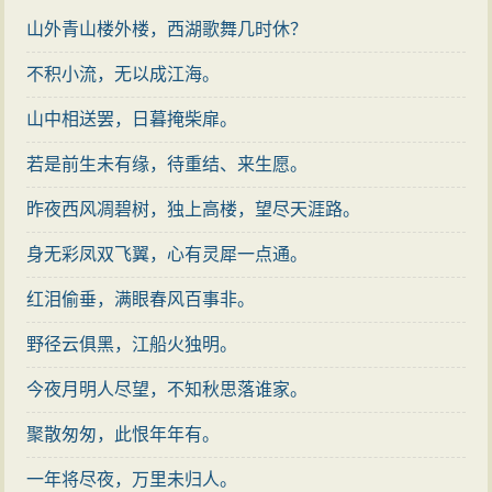
的受压制。蝉如此，诗人也如此，物我在这里打成一
山外青山楼外楼，西湖歌舞几时休？
片，融混而不可分了。咏物诗写到如此境界，才算是“寄
托遥深”。
不积小流，无以成江海。
诗人在写这首诗时，由于感情充沛，功力深至，故
山中相送罢，日暮掩柴扉。
虽在将近结束之时，还是力有余劲。第七句再接再厉，
若是前生未有缘，待重结、来生愿。
仍用比体。秋蝉高居树上，餐风饮露，没有人相信它不
昨夜西风凋碧树，独上高楼，望尽天涯路。
食人间烟火。这句诗人喻高洁的品性，不为时人所了
解，相反地还被诬陷入狱，“无人信高洁”之语，也是对坐
身无彩凤双飞翼，心有灵犀一点通。
赃的辩白。然而正如战国时楚屈原《离骚》中所说：“世
红泪偷垂，满眼春风百事非。
混浊而不分兮，好蔽美而嫉妒”。在这样的情况下，没有
野径云俱黑，江船火独明。
一个人来替诗人雪冤。“卿须怜我我怜卿”，意谓：只有蝉
能为我而高唱，也只有我能为蝉而长吟。末句用问句的
今夜月明人尽望，不知秋思落谁家。
方式，蝉与诗人又浑然一体了。
聚散匆匆，此恨年年有。
好诗，不但要有诗眼，以放“灵光”，而且有时须作“龙
一年将尽夜，万里未归人。