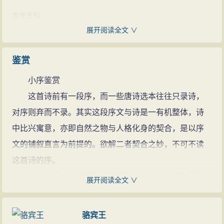
堪：一作“不堪”。
参考资料：
白头吟：乐府曲名。
1、沈熙乾 等．唐诗鉴赏辞典．上海：上海辞书出版社，1983：
展开阅读全文 ∨
露重：秋露浓重。飞难进：是说蝉难以高飞。
13-14
响：指蝉声。沉：沉没，掩盖。
鉴赏
高洁：清高洁白。古人认为蝉栖高饮露，是高洁之物。
小序鉴赏
作者因以自喻。
这首诗前有一段序，而一些唐诗选本往往只录诗，
予心：我的心。
对序则弃而不录。其实这段序文与诗是一有机整体，诗
参考资料：
中比兴寓意，亦即自然之物与人格化身的契合，是以序
1、沈熙乾 等．唐诗鉴赏辞典．上海：上海辞书出版社，1983：
13-14
文的铺叙直言为前提的。欲解二者契合之妙，不可不读
2、于海娣 等．唐诗鉴赏大全集．北京：中国华侨出版社，
这首诗的序。
2010：22
可以说这是一篇简短而精美的骈文，是一篇很有情
展开阅读全文 ∨
致的抒情小说。诗人在这段序文中叙说了自己作诗的缘
起，叙说了蝉的形态、习性及美德，抒发了自己“失路艰
骆宾王