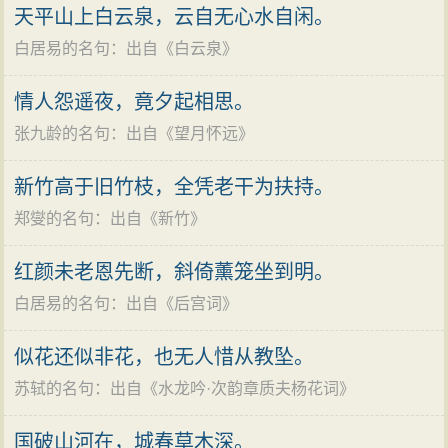
动，迹或均而心异。响必应之于同声，道固从之于同
天平山上白云泉，云自无心水自闲。
类。”诗人的体验说明了感物生情的道理，人的审美心理
白居易的名句
：出自《
白云泉
》
结构与自然之物的某种同构对应。诗人咏蝉之妙，不仅
在于符合同构对应的原理，而且还在于蝉意象所包涵的
情人怨遥夜，竟夕起相思。
丰富的文化内蕴。
张九龄的名句
：出自《
望月怀远
》
诗歌鉴赏
新竹高于旧竹枝，全凭老干为扶持。
此诗起二句在句法上用对偶句，在作法上则用起兴
郑燮的名句
：出自《
新竹
》
的手法，以蝉声来逗起客思，诗一开始即点出秋蝉高
唱，触耳惊心。接下来就点出诗人在狱中深深怀想家
红颜未老恩先断，斜倚薰笼坐到明。
园。三、四两句，一句说蝉，一句说自己，用“那堪”和“来
白居易的名句
：出自《
后宫词
》
对”构成流水对，把物我联系在一起。诗人几次讽谏武则
天，以至下狱。大好的青春，经历了政治上的种种折磨
似花还似非花，也无人惜从教坠。
已经消逝，头上增添了星星白发。在狱中看到这高唱的
苏轼的名句
：出自《
水龙吟·次韵章质夫杨花词
》
秋蝉，还是两鬓乌玄，两两对照，不禁自伤老大，同时
国破山河在，城春草木深。