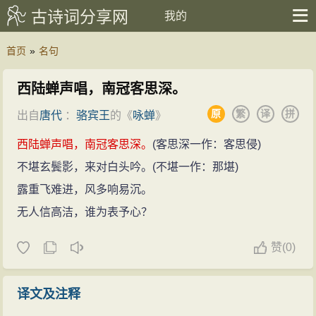
古诗词分享网
我的
首页
»
名句
西陆蝉声唱，南冠客思深。
原
繁
译
拼
出自
唐代
：
骆宾王
的《
咏蝉
》
西陆蝉声唱，南冠客思深。
(客思深一作：客思侵)
不堪玄鬓影，来对白头吟。(不堪一作：那堪)
露重飞难进，风多响易沉。
无人信高洁，谁为表予心？
赞
(
0)
译文及注释