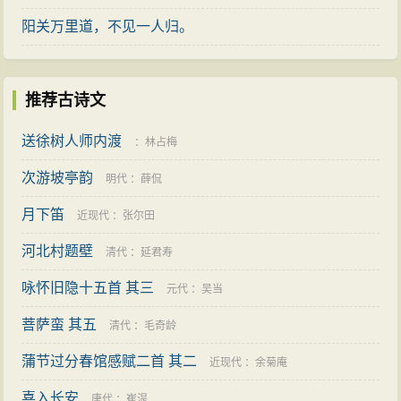
吟”，以发“仙声”。对照杨炯的《从军行》与杜甫《蜀
阳关万里道，不见一人归。
相》，两诗若无“宁为百夫长，胜作一书生”，“出师未捷身
先死，长使英雄泪满襟”这样的“龙吟”句殿后，直抒胸臆，
剖献“诗心”，则全篇就木然无光了。此诗亦然，尾联诗人
推荐古诗文
愤情冲天，勃发“龙吟”，喷出蕴蓄许久的真情：“无人信高
送徐树人师内渡
洁，谁为表予心”，遂脱去了前三联罩裹诗句的“蝉身”，使
：
林占梅
人看到了作者洁纯无瑕的报国诚心，这颗诚心恰如其
次游坡亭韵
明代
：
薛侃
《序》所说，乃“有目斯开、不以道昏而昧其视，有翼自
月下笛
近现代
：
张尔田
薄，不以俗厚而易其真。吟乔树之微风，韵姿天纵；饮
河北村题壁
清代
：
延君寿
高秋之坠露，清畏人知。”不以世俗更易秉性，宁饮坠露
也要保持“韵姿”。正是这裂帛一问，才使《在狱咏蝉》成
咏怀旧隐十五首 其三
元代
：
吴当
为唐诗的卓荦名篇，超然于初唐诸宫体艳诗之上。
菩萨蛮 其五
清代
：
毛奇龄
这首诗作于患难之中，感情充沛，取譬明切，用典
蒲节过分春馆感赋二首 其二
近现代
：
余菊庵
自然，语多双关，于咏物中寄情寓兴，由物到人，由人
喜入长安
唐代
：
崔湜