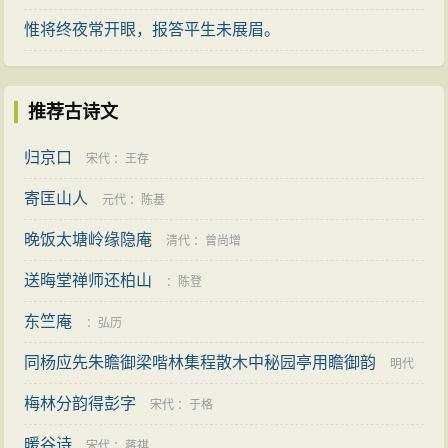
吟”，以发“仙声”。对照杨炯的《从军行》与杜甫《蜀
惟将终夜常开眼，报答平生未展眉。
相》，两诗若无“宁为百夫长，胜作一书生”，“出师未捷身
先死，长使英雄泪满襟”这样的“龙吟”句殿后，直抒胸臆，
剖献“诗心”，则全篇就木然无光了。此诗亦然，尾联诗人
推荐古诗文
愤情冲天，勃发“龙吟”，喷出蕴蓄许久的真情：“无人信高
归京口
洁，谁为表予心”，遂脱去了前三联罩裹诗句的“蝉身”，使
宋代
：
王存
人看到了作者洁纯无瑕的报国诚心，这颗诚心恰如其
寄匡山人
元代
：
陈基
《序》所说，乃“有目斯开、不以道昏而昧其视，有翼自
晚饭太塘岭缘隐庵
清代
：
曾尚增
薄，不以俗厚而易其真。吟乔树之微风，韵姿天纵；饮
送晦堂禅师还柏山
：
陈登
高秋之坠露，清畏人知。”不以世俗更易秉性，宁饮坠露
也要保持“韵姿”。正是这裂帛一问，才使《在狱咏蝉》成
东竺庵
：
弘历
为唐诗的卓荦名篇，超然于初唐诸宫体艳诗之上。
同杨应先朱瞻御梁喈林集程散木中秘园亭用瞻御韵
明代
这首诗作于患难之中，感情充沛，取譬明切，用典
梅林分韵得彭字
：
李之世
宋代
：
于格
自然，语多双关，于咏物中寄情寓兴，由物到人，由人
暖谷诗
宋代
：
蒋祺