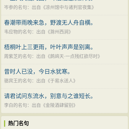
更因此回想到自己少年时代，也何尝不如秋蝉的高唱，
岑参的名句
：出自《
凉州馆中与诸判官夜集
》
而今一事无成，甚至入狱。就在这十个字中，诗人动作
比兴的方法，把这分凄恻的感情，委婉曲折地表达了出
春潮带雨晚来急，野渡无人舟自横。
来。同时，白头吟又是乐府曲名。相传西汉时司马相如
韦应物的名句
：出自《
滁州西涧
》
对卓文君爱情不专后，卓文君作《白头吟》以自伤。其
诗云：“凄凄重凄凄，嫁娶不须啼，愿得一心人，白头不
梧桐叶上三更雨，叶叶声声是别离。
相离。”（见《西京杂记》）这里，诗人巧妙地运用了这
周紫芝的名句
：出自《
鹧鸪天·一点残红欲尽时
》
一典故，进一步比喻执政者辜负了诗人对国家一片忠有
昔时人已没，今日水犹寒。
之忱。“白头吟”三字于此起了双关的作用，比原意更深入
骆宾王的名句
：出自《
于易水送人
》
一层。十字之中，什么悲呀愁呀这一类明点的字眼一个
不用，意在言外，充分显示了诗的含蓄之美。
请君试问东流水，别意与之谁短长。
接下来五六两句，纯用“比”体。两句中无一字不在说
李白的名句
：出自《
金陵酒肆留别
》
蝉，也无一字不在说自己。“露重”“风多”比喻环境的压
力，“飞难进”比喻政治上的不得意，“响易沉”比喻言论上
热门名句