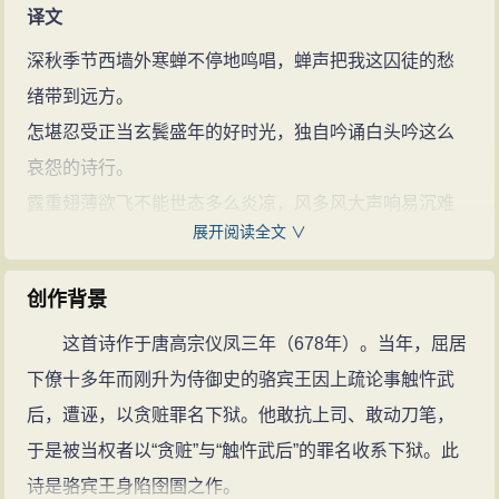
译文
深秋季节西墙外寒蝉不停地鸣唱，蝉声把我这囚徒的愁
绪带到远方。
怎堪忍受正当玄鬓盛年的好时光，独自吟诵白头吟这么
哀怨的诗行。
露重翅薄欲飞不能世态多么炎凉，风多风大声响易沉难
展开阅读全文 ∨
保自身芬芳。
无人知道我像秋蝉般的清廉高洁，有谁能为我表白冰晶
创作背景
玉洁的心肠？
这首诗作于唐高宗仪凤三年（678年）。当年，屈居
注释
下僚十多年而刚升为侍御史的骆宾王因上疏论事触忤武
西陆：指秋天。
后，遭诬，以贪赃罪名下狱。他敢抗上司、敢动刀笔，
南冠：楚冠，这里是囚徒的意思。用深：一作“侵”。
于是被当权者以“贪赃”与“触忤武后”的罪名收系下狱。此
玄鬓：指蝉的黑色翅膀，这里比喻自己正当盛年。那
诗是骆宾王身陷囹圄之作。