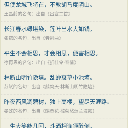
动，迹或均而心异。响必应之于同声，道固从之于同
但使龙城飞将在，不教胡马度阴山。
类。”诗人的体验说明了感物生情的道理，人的审美心理
王昌龄的名句
：出自《
出塞二首
》
结构与自然之物的某种同构对应。诗人咏蝉之妙，不仅
在于符合同构对应的原理，而且还在于蝉意象所包涵的
长江春水绿堪染，莲叶出水大如钱。
丰富的文化内蕴。
张籍的名句
：出自《
春别曲
》
诗歌鉴赏
平生不会相思，才会相思，便害相思。
此诗起二句在句法上用对偶句，在作法上则用起兴
徐再思的名句
：出自《
折桂令·春情
》
的手法，以蝉声来逗起客思，诗一开始即点出秋蝉高
唱，触耳惊心。接下来就点出诗人在狱中深深怀想家
林断山明竹隐墙。乱蝉衰草小池塘。
园。三、四两句，一句说蝉，一句说自己，用“那堪”和“来
苏轼的名句
：出自《
鹧鸪天·林断山明竹隐墙
》
对”构成流水对，把物我联系在一起。诗人几次讽谏武则
天，以至下狱。大好的青春，经历了政治上的种种折磨
昨夜西风凋碧树，独上高楼，望尽天涯路。
已经消逝，头上增添了星星白发。在狱中看到这高唱的
晏殊的名句
：出自《
蝶恋花·槛菊愁烟兰泣露
》
秋蝉，还是两鬓乌玄，两两对照，不禁自伤老大，同时
一生大笑能几回，斗酒相逢须醉倒。