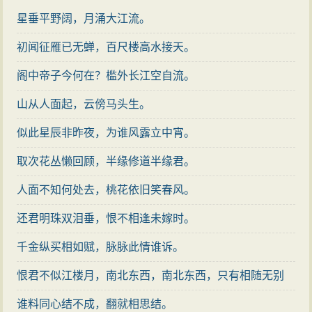
的受压制。蝉如此，诗人也如此，物我在这里打成一
星垂平野阔，月涌大江流。
片，融混而不可分了。咏物诗写到如此境界，才算是“寄
托遥深”。
初闻征雁已无蝉，百尺楼高水接天。
诗人在写这首诗时，由于感情充沛，功力深至，故
阁中帝子今何在？槛外长江空自流。
虽在将近结束之时，还是力有余劲。第七句再接再厉，
山从人面起，云傍马头生。
仍用比体。秋蝉高居树上，餐风饮露，没有人相信它不
似此星辰非昨夜，为谁风露立中宵。
食人间烟火。这句诗人喻高洁的品性，不为时人所了
解，相反地还被诬陷入狱，“无人信高洁”之语，也是对坐
取次花丛懒回顾，半缘修道半缘君。
赃的辩白。然而正如战国时楚屈原《离骚》中所说：“世
人面不知何处去，桃花依旧笑春风。
混浊而不分兮，好蔽美而嫉妒”。在这样的情况下，没有
还君明珠双泪垂，恨不相逢未嫁时。
一个人来替诗人雪冤。“卿须怜我我怜卿”，意谓：只有蝉
能为我而高唱，也只有我能为蝉而长吟。末句用问句的
千金纵买相如赋，脉脉此情谁诉。
方式，蝉与诗人又浑然一体了。
恨君不似江楼月，南北东西，南北东西，只有相随无别
好诗，不但要有诗眼，以放“灵光”，而且有时须作“龙
离。
谁料同心结不成，翻就相思结。