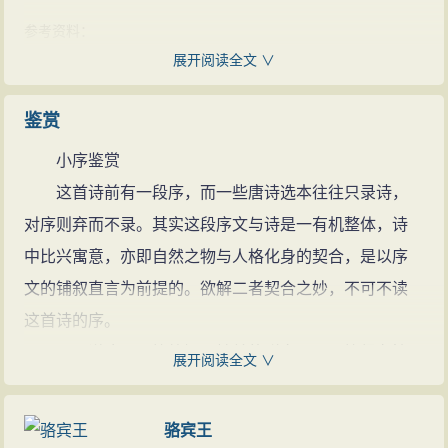
堪：一作“不堪”。
参考资料：
白头吟：乐府曲名。
1、沈熙乾 等．唐诗鉴赏辞典．上海：上海辞书出版社，1983：
展开阅读全文 ∨
露重：秋露浓重。飞难进：是说蝉难以高飞。
13-14
响：指蝉声。沉：沉没，掩盖。
鉴赏
高洁：清高洁白。古人认为蝉栖高饮露，是高洁之物。
小序鉴赏
作者因以自喻。
这首诗前有一段序，而一些唐诗选本往往只录诗，
予心：我的心。
对序则弃而不录。其实这段序文与诗是一有机整体，诗
参考资料：
中比兴寓意，亦即自然之物与人格化身的契合，是以序
1、沈熙乾 等．唐诗鉴赏辞典．上海：上海辞书出版社，1983：
13-14
文的铺叙直言为前提的。欲解二者契合之妙，不可不读
2、于海娣 等．唐诗鉴赏大全集．北京：中国华侨出版社，
这首诗的序。
2010：22
可以说这是一篇简短而精美的骈文，是一篇很有情
展开阅读全文 ∨
致的抒情小说。诗人在这段序文中叙说了自己作诗的缘
起，叙说了蝉的形态、习性及美德，抒发了自己“失路艰
骆宾王