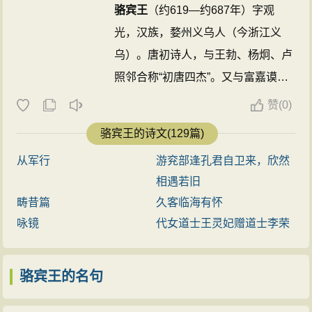
虞，遭时徽纆”的哀怨之情。诗人首先从禁所的古槐写
骆宾王
（约619—约687年）字观
起，运用晋代殷仲文仕途失意及西周时召公明察狱讼的
光，汉族，婺州义乌人（今浙江义
典故，表达了自己身陷囹圄的痛苦和乞盼有司明察的心
乌）。唐初诗人，与王勃、杨炯、卢
愿。然后，写闻蝉鸣生悲感，“岂人心异于曩时，将虫响
照邻合称“初唐四杰”。又与富嘉谟并
悲乎前听”，以反问的语句把蝉与己、心与物联系在一
称“富骆”。高宗永徽中为道王李元庆
赞
(
0)
起。以拟人的笔法铺叙蝉的美德、从蝉的形态习性写
府属，历武功、长安主簿，仪凤三
骆宾王的诗文(129篇)
起，写蝉适应季节的变化，随季节、气候的变化而出
年，入为侍御史，因事下狱，次年遇
现；写蝉翼甚薄，蝉目常开，“不以道昏而昧其视，不以
从军行
游兖部逢孔君自卫来，欣然
赦，调露二年除临海丞，不得志，辞
俗厚而易其真”。诗人谓之具有“君子达人之高行”。因为蝉
相遇若旧
官。有集。
骆宾王
于武则天光宅元
有这样的美德，所以诗人才引蝉自喻，以蝉为自己的人
畴昔篇
久客临海有怀
年，为起兵扬州反武则天的徐敬业作
格化身。刘勰《文心雕龙·物色》云：“情以物迁，辞以情
咏镜
代女道士王灵妃赠道士李荣
《代李敬业传檄天下文》，敬业败，
发。一叶且或迎意，虫声有足引心。”骆宾王以蝉喻己，
亡命不知所之，或云被杀，或云为
顾影自怜，正是感物联类，情以物迁。从骆宾王作于同
骆宾王的名句
僧。 ...
时期的《萤火赋序》中也可印证此论断：“物有感而情