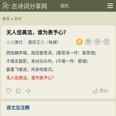
古诗词分享网
我的
首页
»
名句
无人信高洁，谁为表予心？
原
繁
译
拼
出自
唐代
：
骆宾王
的《
咏蝉
》
西陆蝉声唱，南冠客思深。(客思深一作：客思侵)
不堪玄鬓影，来对白头吟。(不堪一作：那堪)
露重飞难进，风多响易沉。
无人信高洁，谁为表予心？
赞
(
0)
译文及注释