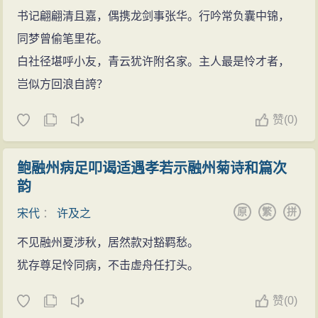
书记翩翩清且嘉，偶携龙剑事张华。行吟常负囊中锦，
同梦曾偷笔里花。
白社径堪呼小友，青云犹许附名家。主人最是怜才者，
岂似方回浪自誇？
赞
(
0)
鲍融州病足叩谒适遇孝若示融州菊诗和篇次
韵
原
繁
拼
宋代
：
许及之
不见融州夏涉秋，居然款对豁羁愁。
犹存尊足怜同病，不击虚舟任打头。
赞
(
0)