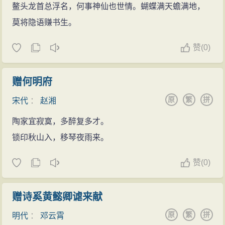
鳌头龙首总浮名，何事神仙也世情。蝴蝶满天蟾满地，
莫将隐语赚书生。
赞
(
0)
赠何明府
原
繁
拼
宋代
：
赵湘
陶家宜寂寞，多醉复多才。
锁印秋山入，移琴夜雨来。
赞
(
0)
赠诗奚黄懿卿谑来献
原
繁
拼
明代
：
邓云霄