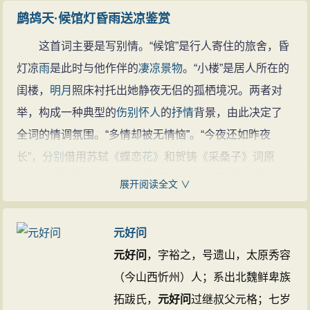
鹧鸪天·候馆灯昏雨送凉鉴赏
这首词主要是写别情。“候馆”是行人寄住的旅舍，昏
灯凉
雨
是此时与他作伴的
凄凉
景物
。“小楼”是居人所在的
闺楼，
明月
照床衬托出她静夜无侣的孤栖境况。两者对
举，构成一种典型的
伤别
怀人
的
抒情
背景，由此决定了
全词的情调氛围。“多情却被无情恼”。“今夜还如昨夜
长”，
分别
借用苏轼《蝶恋
花
》和贺铸《采桑子》词原
句，巧成对仗。在这里，多情的是人，无情的是前边两
展开阅读全文 ∨
句所描写的环境中的
自然
之物。这种萧索的时令和
孤独
的环境，最容易唤起人的
离愁
别绪。“今夜还如昨夜长”一
元好问
句，看似说得无谓，却告诉读者两层意思：一是受着
相
元好问
，字裕之，号遗山，太原秀容
思
的煎熬，耿耿难眠，故觉夜长；二是夜夜
相思
，不止
（今山西忻州）人；系出北魏鲜卑族
一天了。
拓跋氏，
元好问
过继叔父元格；七岁