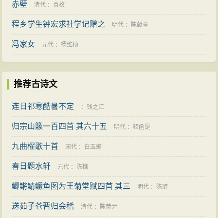
赤壁
清代
：
袁枚
程乡学生钟宏求社学记赠之
明代
：
陈献章
冯家女
元代
：
杨维桢
推荐古诗文
连日祁寒酷暑不定
：
钱之江
归宗山籁一百四首 其六十五
明代
：
释函是
九曲櫂歌十首
宋代
：
白玉蟾
春日题水轩
元代
：
陈樵
鲫鳉鲭鳜鱼图为王菊堂赋四首 其三
明代
：
陈琏
送茹子苍暂归会稽
清代
：
陈恭尹