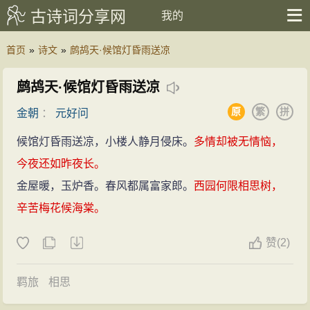
古诗词分享网
我的
首页
»
诗文
»
鹧鸪天·候馆灯昏雨送凉
鹧鸪天·候馆灯昏雨送凉
原
繁
拼
金朝
：
元好问
候馆灯昏雨送凉，小楼人静月侵床。
多情却被无情恼，
今夜还如昨夜长。
金屋暖，玉炉香。春风都属富家郎。
西园何限相思树，
辛苦梅花候海棠。
赞
(
2)
羁旅
相思