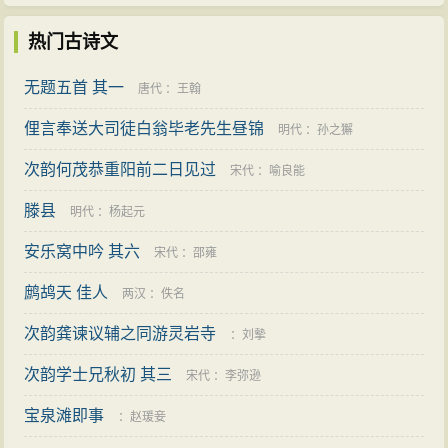
热门古诗文
无题五首 其一
唐代
：
王翰
俚言奉送大司徒白翁毕老先生昼锦
明代
：
孙之獬
次韵何茂恭重阳前二日见过
宋代
：
喻良能
滕县
明代
：
杨起元
安乐窝中吟 其六
宋代
：
邵雍
鹧鸪天 佳人
两汉
：
佚名
次韵龚谏议辅之同游灵岩寺
：
刘摰
次韵学士兄秋初 其三
宋代
：
李弥逊
宝泉滩即事
：
赵瑗妾