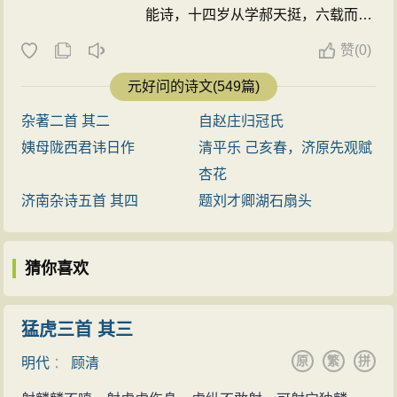
下片不再怨天，却转而尤人。“金屋暖，玉炉香”，与
能诗，十四岁从学郝天挺，六载而业
候馆、小楼清境相对，不仅标明是富家器物，而且又有
成；兴定五年（1221）进士，不就
赞
(
0)
金屋藏娇
典故
潜在的暗示，使人想到富家男女终日厮
选；正大元年（1224 ），中博学宏
元好问的诗文(549篇)
守，这和词中主人公的
孤独
况味形成强烈的对比。结尾
词科，授儒林郎，充国史院编修，历
两句
寓情
于景，谓将像
梅
花
那样熬过寒冬，迎来
海棠
开
杂著二首 其二
自赵庄归冠氏
镇平、南阳、内乡县令。八年
放的
春天
。然而
海棠
开时，
梅
花
也就凋零了。在自我
宽
姨母陇西君讳日作
清平乐 己亥春，济原先观赋
（1231）秋，受诏入都，除尚书省
慰
中，
希望
与悲感交织，一线亮色中仍不免
忧郁
的灰
杏花
掾、左司都事，转员外郎；金亡不
青。
济南杂诗五首 其四
题刘才卿湖石扇头
仕，元宪宗七年卒于获鹿寓舍；工诗
这是元好问以“鹧鸪天”词调所写“宫体八首”的第一
文，在金元之际颇负重望；诗词风格
首。元好问于词，似有集大成之意。这八首宫体词，并
猜你喜欢
沉郁，并多伤时感事之作。其《论
不像过去的宫体诗那样，偎玉倚香，剪红刻翠，不过偏
诗》绝句三十首在中国文学批评史上
重于写男女
相思
之情而已。这首词在写法上有几点令人
颇有地位；作有《遗山集》又名《遗
猛虎三首 其三
称赏。在构思上，打破了柳永等人写
羁旅
愁思
常用的
山先生文集》，编有《中州集》。 ...
原
繁
拼
明代
：
顾清
今、昔、今的三段式，目光专注于眼前情景，把
回忆
的