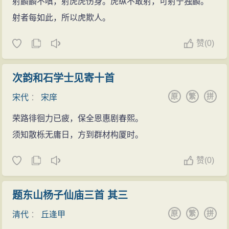
画面处理到幕后。这样就避开了往日相依相偎耳鬓厮磨
射麟麟不嗔，射虎虎伤身。虎纵不敢射，可射宁独麟。
的一般化描写，少了点曲折，却更显得单纯恳挚。其
射者每如此，所以虎欺人。
次，词的结尾
以景结情
，语淡情深。景又不似实景，乃
赞
(
0)
近于诗的比兴，置于结尾，淡宕涵浑。其三，这首词擒
离词造语，素朴清新，力避绮靡甜腻字面。若“金屋暖，
次韵和石学士见寄十首
玉炉香，春
风
都属富家郎”数句，直是
乐府
民歌
之俊语。
原
繁
拼
宋代
：
宋庠
凡此诸方面，构成了质朴清纯的
风
格，依稀晚唐小词
风
味。
荣路徘徊力已疲，保全恩惠剧春熙。
须知散栎无庸日，方到群材构厦时。
赞
(
0)
题东山杨子仙庙三首 其三
原
繁
拼
清代
：
丘逢甲