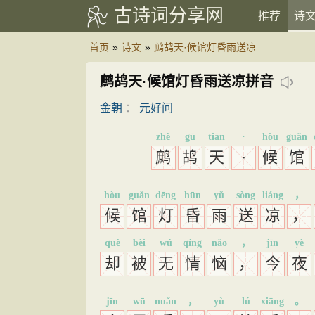
古诗词分享网
推荐
诗
首页
»
诗文
»
鹧鸪天·候馆灯昏雨送凉
鹧鸪天·候馆灯昏雨送凉拼音
金朝
：
元好问
zhè
gū
tiān
·
hòu
guǎn
鹧
鸪
天
·
候
馆
hòu
guǎn
dēng
hūn
yǔ
sòng
liáng
，
候
馆
灯
昏
雨
送
凉
，
què
bèi
wú
qíng
nǎo
，
jīn
yè
却
被
无
情
恼
，
今
夜
jīn
wū
nuǎn
，
yù
lú
xiāng
。