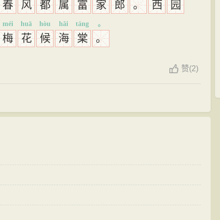
春
风
都
属
富
家
郎
。
西
园
méi
huā
hòu
hǎi
táng
。
梅
花
候
海
棠
。
赞
(
2)