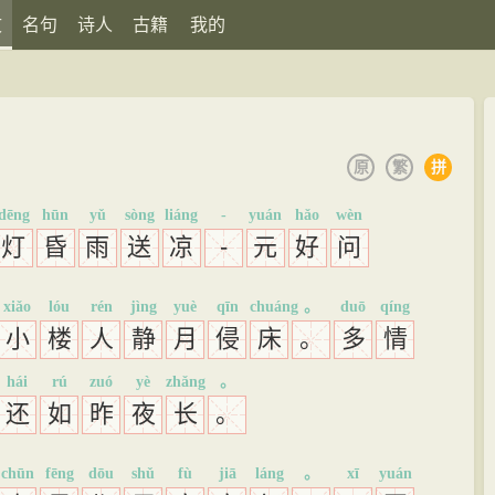
文
名句
诗人
古籍
我的
原
繁
拼
dēng
hūn
yǔ
sòng
liáng
-
yuán
hǎo
wèn
灯
昏
雨
送
凉
-
元
好
问
xiǎo
lóu
rén
jìng
yuè
qīn
chuáng
。
duō
qíng
小
楼
人
静
月
侵
床
。
多
情
hái
rú
zuó
yè
zhǎng
。
还
如
昨
夜
长
。
chūn
fēng
dōu
shǔ
fù
jiā
láng
。
xī
yuán