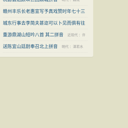
明代
：
魏观
赣州丰乐长老惠宣写予真戏赞时年七十三
拼音
城东行事去李简夫甚迩可以卜见而俱有往
宋代
：
周必大
返之禁因戏为歌驰寄拼音
重游鼎湖山短吟八首 其二拼音
宋代
：
彭汝砺
近现代
：
许
送陈宜山廷尉奉召北上拼音
南英
明代
：
湛若水