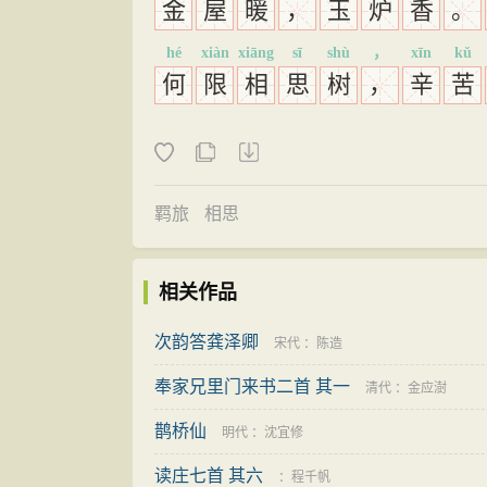
金
屋
暖
，
玉
炉
香
。
hé
xiàn
xiāng
sī
shù
，
xīn
kǔ
何
限
相
思
树
，
辛
苦
羁旅
相思
相关作品
次韵答龚泽卿
宋代
：
陈造
奉家兄里门来书二首 其一
清代
：
金应澍
鹊桥仙
明代
：
沈宜修
读庄七首 其六
：
程千帆