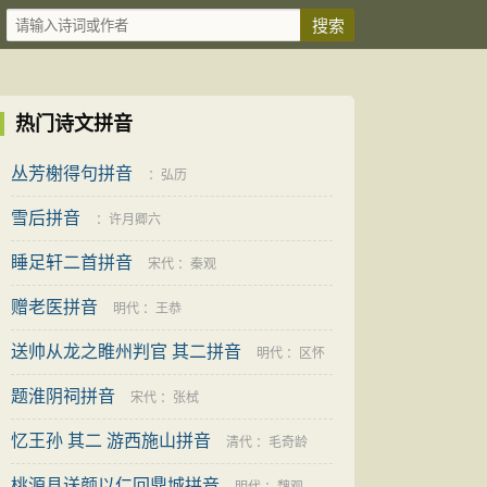
热门诗文拼音
丛芳榭得句拼音
：
弘历
雪后拼音
：
许月卿六
睡足轩二首拼音
宋代
：
秦观
赠老医拼音
明代
：
王恭
送帅从龙之睢州判官 其二拼音
明代
：
区怀
题淮阴祠拼音
瑞
宋代
：
张栻
忆王孙 其二 游西施山拼音
清代
：
毛奇龄
桃源县送颜以仁回鼎城拼音