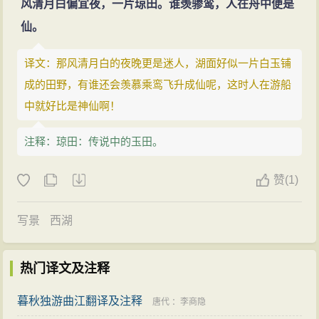
风清月白偏宜夜，一片琼田。谁羡骖鸾，人在舟中便是
仙。
译文：那风清月白的夜晚更是迷人，湖面好似一片白玉铺
成的田野，有谁还会羡慕乘鸾飞升成仙呢，这时人在游船
中就好比是神仙啊！
注释：琼田：传说中的玉田。
赞
(
1)
写景
西湖
热门译文及注释
暮秋独游曲江翻译及注释
唐代
：
李商隐