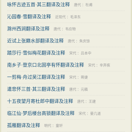
咏怀古迹五首·其三翻译及注释
唐代
：
杜甫
沁园春·雪翻译及注释
近现代
：
毛泽东
滁州西涧翻译及注释
唐代
：
韦应物
近试上张籍水部翻译及注释
唐代
：
朱庆馀
踏莎行·雪似梅花翻译及注释
宋代
：
吕本中
南乡子·登京口北固亭有怀翻译及注释
宋代
：
辛弃疾
一剪梅·舟过吴江翻译及注释
宋代
：
蒋捷
遣悲怀三首·其三翻译及注释
唐代
：
元稹
十五夜望月寄杜郎中翻译及注释
唐代
：
王建
临江仙·梦后楼台高锁翻译及注释
宋代
：
晏几道
孤雁翻译及注释
明代
：
童轩