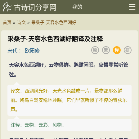
古诗词分享网
我的
首页
»
诗文
»
采桑子·天容水色西湖好
采桑子·天容水色西湖好翻译及注释
原
繁
译
拼
宋代
：
欧阳修
天容水色西湖好，云物俱鲜。鸥鹭闲眠，应惯寻常听管
弦。
译文：西湖风光好，天光水色融成一片，景物都那么鲜
丽。鸥鸟白鹭安稳地睡眠，它们早就听惯了不停的管弦乐
声。
注释：云物：云彩、风物。