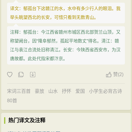
译文：郁孤台下这赣江的水，水中有多少行人的眼泪。我
举头眺望西北的长安，可惜只看到无数青山。
注释：郁孤台：今江西省赣州市城区西北部贺兰山顶，又
称望阙台，因“隆阜郁然，孤起平地数丈”得名。清江：赣
江与袁江合流处旧称清江。长安：今陕西省西安市，为汉
唐故都。此处代指宋都汴京。
赞
(
2)
宋词三百首
豪放
山水
抒怀
爱国
小学生必背古诗
80首
热门译文及注释