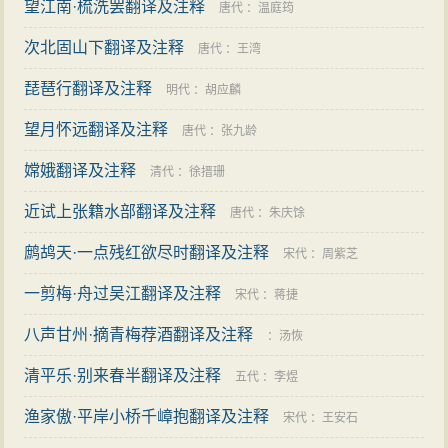
望江南·梳洗罢翻译及注释
唐代
：
温庭筠
次北固山下翻译及注释
唐代
：
王湾
琵琶行翻译及注释
明代
：
胡应麟
望月怀远翻译及注释
唐代
：
张九龄
嫦娥翻译及注释
清代
：
徐搢珊
近试上张籍水部翻译及注释
唐代
：
朱庆馀
鹧鸪天·一点残红欲尽时翻译及注释
宋代
：
周紫芝
一剪梅·舟过吴江翻译及注释
宋代
：
蒋捷
八声甘州·摘青梅荐酒翻译及注释
：
汤恢
清平乐·别来春半翻译及注释
五代
：
李煜
渔家傲·平岸小桥千嶂抱翻译及注释
宋代
：
王安石