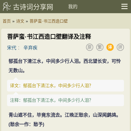
古诗词分享网
我的
首页
»
诗文
»
菩萨蛮·书江西造口壁
菩萨蛮·书江西造口壁翻译及注释
原
繁
译
拼
宋代
：
辛弃疾
郁孤台下清江水，中间多少行人泪。西北望长安，可怜
无数山。
译文：郁孤台下清江水，中间多少行人泪？
注释：郁孤台下清江水，中间多少行人泪？
青山遮不住，毕竟东流去。江晚正愁余，山深闻鹧鸪。
(愁余一作：愁予)