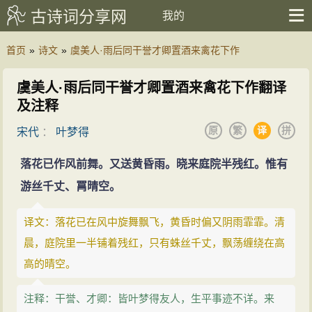
古诗词分享网
我的
首页
»
诗文
»
虞美人·雨后同干誉才卿置酒来禽花下作
虞美人·雨后同干誉才卿置酒来禽花下作翻译
及注释
原
繁
译
拼
宋代
：
叶梦得
落花已作风前舞。又送黄昏雨。晓来庭院半残红。惟有
游丝千丈、罥晴空。
译文：落花已在风中旋舞飘飞，黄昏时偏又阴雨霏霏。清
晨，庭院里一半铺着残红，只有蛛丝千丈，飘荡缠绕在高
高的晴空。
注释：干誉、才卿：皆叶梦得友人，生平事迹不详。来