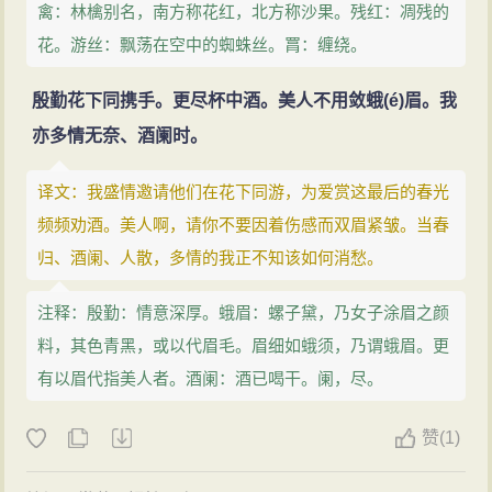
禽：林檎别名，南方称花红，北方称沙果。残红：凋残的
花。游丝：飘荡在空中的蜘蛛丝。罥：缠绕。
殷勤花下同携手。更尽杯中酒。美人不用敛蛾(é)眉。我
亦多情无奈、酒阑时。
译文：我盛情邀请他们在花下同游，为爱赏这最后的春光
频频劝酒。美人啊，请你不要因着伤感而双眉紧皱。当春
归、酒阑、人散，多情的我正不知该如何消愁。
注释：殷勤：情意深厚。蛾眉：螺子黛，乃女子涂眉之颜
料，其色青黑，或以代眉毛。眉细如蛾须，乃谓蛾眉。更
有以眉代指美人者。酒阑：酒已喝干。阑，尽。
赞
(
1)