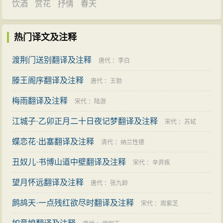
饮酒
赏花
抒情
春天
热门译文及注释
渡荆门送别翻译及注释
唐代
：
李白
滕王阁序翻译及注释
唐代
：
王勃
梅雨翻译及注释
宋代
：
陆游
江城子·乙卯正月二十日夜记梦翻译及注释
宋代
：
苏轼
蝶恋花·出塞翻译及注释
清代
：
纳兰性德
丑奴儿·书博山道中壁翻译及注释
宋代
：
辛弃疾
望月怀远翻译及注释
唐代
：
张九龄
鹧鸪天·一点残红欲尽时翻译及注释
宋代
：
周紫芝