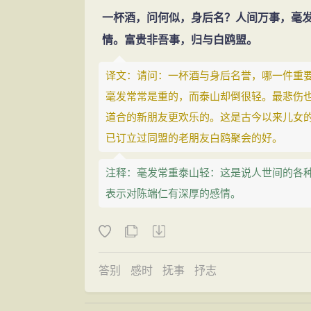
一杯酒，问何似，身后名？人间万事，毫
情。富贵非吾事，归与白鸥盟。
译文：请问：一杯酒与身后名誉，哪一件重
毫发常常是重的，而泰山却倒很轻。最悲伤
道合的新朋友更欢乐的。这是古今以来儿女
已订立过同盟的老朋友白鸥聚会的好。
注释：毫发常重泰山轻：这是说人世间的各
表示对陈端仁有深厚的感情。
答别
感时
抚事
抒志