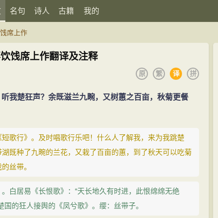
文
名句
诗人
古籍
我的
饮饯席上作
事饮饯席上作翻译及注释
原
繁
译
拼
，听我楚狂声？余既滋兰九畹，又树蕙之百亩，秋菊更餐
《短歌行》。及时唱歌行乐吧！什么人了解我，来为我跳楚
带湖既种了九畹的兰花，又栽了百亩的蕙，到了秋天可以吃菊
我的丝带。
。白居易《长恨歌》：“天长地久有时进，此恨绵绵无绝
楚国的狂人接舆的《凤兮歌》。缨：丝带子。