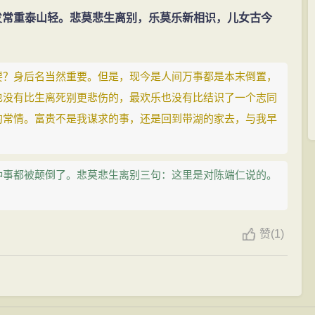
发常重泰山轻。悲莫悲生离别，乐莫乐新相识，儿女古今
要？身后名当然重要。但是，现今是人间万事都是本末倒置，
也没有比生离死别更悲伤的，最欢乐也没有比结识了一个志同
的常情。富贵不是我谋求的事，还是回到带湖的家去，与我早
种事都被颠倒了。悲莫悲生离别三句：这里是对陈端仁说的。
赞
(
1)