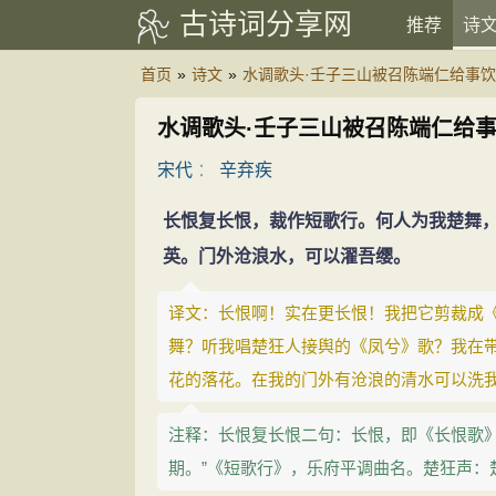
古诗词分享网
推荐
诗
首页
»
诗文
»
水调歌头·壬子三山被召陈端仁给事
水调歌头·壬子三山被召陈端仁给
宋代
：
辛弃疾
长恨复长恨，裁作短歌行。何人为我楚舞
英。门外沧浪水，可以濯吾缨。
译文：长恨啊！实在更长恨！我把它剪裁成
舞？听我唱楚狂人接舆的《凤兮》歌？我在
花的落花。在我的门外有沧浪的清水可以洗
注释：长恨复长恨二句：长恨，即《长恨歌》
期。”《短歌行》，乐府平调曲名。楚狂声：