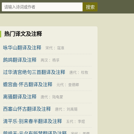
热门译文及注释
咏华山翻译及注释
宋代
：
寇准
鹧鸪翻译及注释
两汉
：
杨孚
过华清宫绝句三首翻译及注释
唐代
：
杜牧
蟾宫曲·怀古翻译及注释
元代
：
查德卿
离骚翻译及注释
唐代
：
陆龟蒙
西塞山怀古翻译及注释
唐代
：
刘禹锡
清平乐·别来春半翻译及注释
五代
：
李煜
鹧鸪天·元夕有所梦翻译及注释