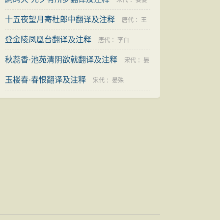
宋代
：
姜夔
十五夜望月寄杜郎中翻译及注释
唐代
：
王
登金陵凤凰台翻译及注释
建
唐代
：
李白
秋蕊香·池苑清阴欲就翻译及注释
宋代
：
晏
玉楼春·春恨翻译及注释
几道
宋代
：
晏殊