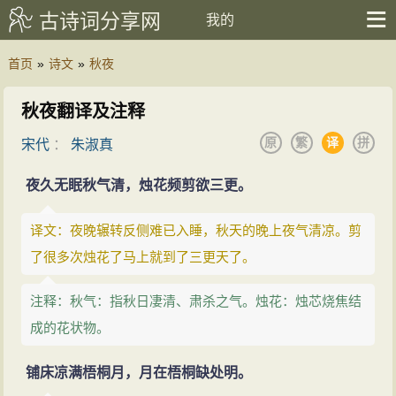
古诗词分享网
我的
首页
»
诗文
»
秋夜
秋夜翻译及注释
原
繁
译
拼
宋代
：
朱淑真
夜久无眠秋气清，烛花频剪欲三更。
译文：夜晚辗转反侧难已入睡，秋天的晚上夜气清凉。剪
了很多次烛花了马上就到了三更天了。
注释：秋气：指秋日凄清、肃杀之气。烛花：烛芯烧焦结
成的花状物。
铺床凉满梧桐月，月在梧桐缺处明。