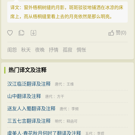
译文：窗外梧桐树缝的月影，斑斑驳驳地铺洒在冰凉的床
席上，而从梧桐缝里看上去的月亮依然是那么明亮。
赞
(
0)
闺怨
秋天
夜晚
抒情
孤寂
惆怅
热门译文及注释
汉江临泛翻译及注释
唐代
：
王维
山中翻译及注释
唐代
：
方干
送友人入蜀翻译及注释
唐代
：
李频
三五七言翻译及注释
明代
：
释函可
虞美人·春花秋月何时了翻译及注释
五代
：
李煜