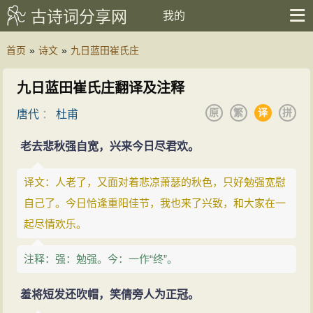
古诗词分享网
我的
首页
»
诗文
»
九日蓝田崔氏庄
九日蓝田崔氏庄翻译及注释
原
繁
译
拼
唐代
：
杜甫
老去悲秋强自宽，兴来今日尽君欢。
译文：人老了，又面对着悲凉萧瑟的秋色，只好勉强宽慰
自己了。今日恰逢重阳佳节，我也来了兴致，和大家在一
起尽情欢乐。
注释：强：勉强。今：一作“终”。
羞将短发还吹帽，笑倩旁人为正冠。