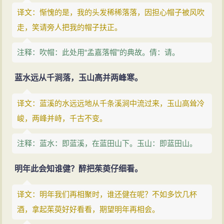
译文：惭愧的是，我的头发稀稀落落，因担心帽子被风吹
走，笑请旁人把我的帽子扶正。
注释：吹帽：此处用“孟嘉落帽”的典故。倩：请。
蓝水远从千涧落，玉山高并两峰寒。
译文：蓝溪的水远远地从千条溪涧中流过来，玉山高耸冷
峻，两峰并峙，千古不变。
注释：蓝水：即蓝溪，在蓝田山下。玉山：即蓝田山。
明年此会知谁健？醉把茱萸仔细看。
译文：明年我们再相聚时，谁还健在呢？不如多饮几杯
酒，拿起茱萸好好看看，期望明年再相会。