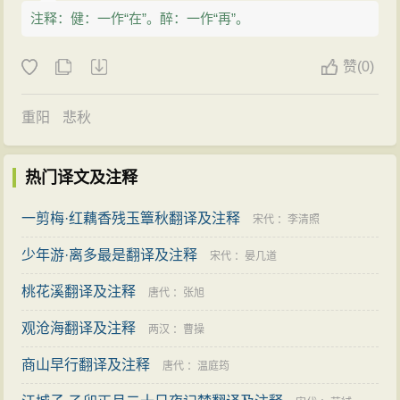
注释：健：一作“在”。醉：一作“再”。
赞
(
0)
重阳
悲秋
热门译文及注释
一剪梅·红藕香残玉簟秋翻译及注释
宋代
：
李清照
少年游·离多最是翻译及注释
宋代
：
晏几道
桃花溪翻译及注释
唐代
：
张旭
观沧海翻译及注释
两汉
：
曹操
商山早行翻译及注释
唐代
：
温庭筠