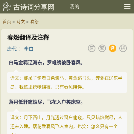
古诗词分享网
我的
首页
»
诗文
»
春怨
春怨翻译及注释
原
繁
译
拼
唐代
：
李白
白马金羁辽海东，罗帷绣被卧春风。
译文：那呆子骑着白色骏马，黄金羁马头，奔驰在辽东半
岛。我这里绣帐锦被，只有春风陪伴。
落月低轩窥烛尽，飞花入户笑床空。
译文：月下西山，月光透过窗户偷窥，只见蜡烛燃尽，人
还未入睡。落花乘春风飞入室内，也笑：怎么只有一个