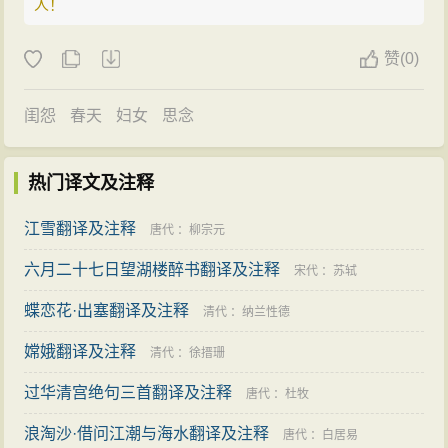
人！
赞
(
0)
闺怨
春天
妇女
思念
热门译文及注释
江雪翻译及注释
唐代
：
柳宗元
六月二十七日望湖楼醉书翻译及注释
宋代
：
苏轼
蝶恋花·出塞翻译及注释
清代
：
纳兰性德
嫦娥翻译及注释
清代
：
徐搢珊
过华清宫绝句三首翻译及注释
唐代
：
杜牧
浪淘沙·借问江潮与海水翻译及注释
唐代
：
白居易