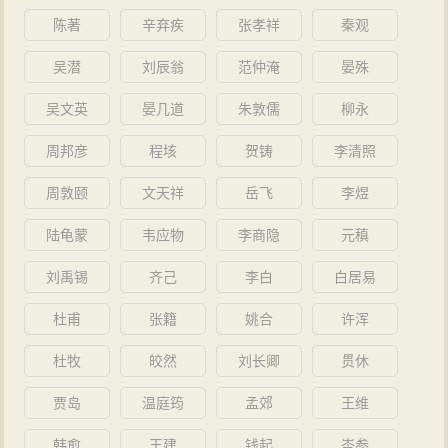
陈著
辛弃疾
张孝祥
秦观
吴潜
刘辰翁
范仲淹
晏殊
吴文英
晏几道
朱敦儒
柳永
周邦彦
程垓
贺铸
李清照
周敦颐
文天祥
岳飞
李煜
陆龟蒙
韦应物
李商隐
元稹
刘禹锡
齐己
李白
白居易
杜甫
张籍
姚合
许浑
杜牧
皎然
刘长卿
贯休
贾岛
温庭筠
孟郊
王维
韩愈
王建
钱起
岑参