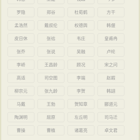
罗隐
郑谷
杜荀鹤
方干
孟浩然
戴叔伦
权德舆
韩偓
皮日休
张祜
韦庄
皇甫冉
张乔
张说
吴融
卢纶
李峤
王昌龄
顾况
宋之问
高适
司空图
李端
赵嘏
柳宗元
张九龄
李贺
韩翃
马戴
王勃
贺知章
郦道元
陶渊明
屈原
左丘明
司马迁
曹操
曹植
诸葛亮
卓文君