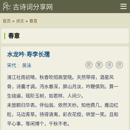
古诗词分享网
首页
»
诗文
»
春意
春意
水龙吟·寿李长孺
原
繁
译
拼
宋代
：
吴泳
清江社雨初晴，秋香吹彻高堂晓。天然带得，酒星风
骨，诗囊才调。沔水春深，屏山月淡，吟鞭俱到。算一
生绕遍，瑶阶玉树，如君样、人间少。
未放鹤归华表。伴仙翁、依然天杪。知他费几，雁边红
粒，马边青草。待得清夷，彩衣花绶，哄堂一笑。且和
平心事，等闲博个，千秋不老。