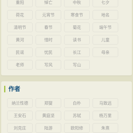
重阳
悼亡
中秋
七夕
荷花
元宵节
寒食节
地名
清明节
春节
菊花
端午节
黄河
惜时
读书
儿童
民谣
忧民
长江
母亲
老师
写风
写山
作者
纳兰性德
郑燮
白朴
马致远
王安石
黄庭坚
苏轼
杨万里
刘克庄
陆游
欧阳修
朱熹