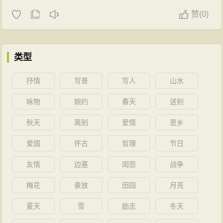
赞
(
0)
类型
抒情
写景
写人
山水
咏物
婉约
春天
送别
秋天
离别
爱情
思乡
爱国
怀古
哲理
节日
友情
边塞
闺怨
战争
梅花
豪放
田园
月亮
夏天
雪
励志
冬天