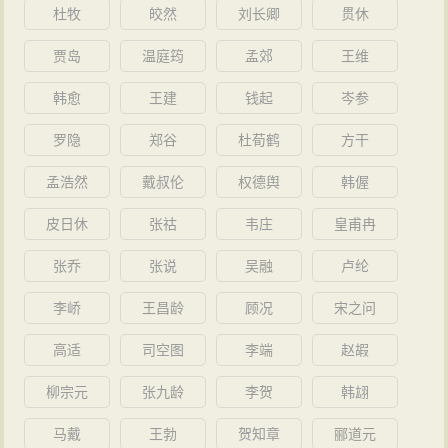
杜牧
皎然
刘长卿
贯休
贾岛
温庭筠
孟郊
王维
韩愈
王建
钱起
岑参
罗隐
郑谷
杜荀鹤
方干
孟浩然
戴叔伦
权德舆
韩偓
皮日休
张祜
韦庄
皇甫冉
张乔
张说
吴融
卢纶
李峤
王昌龄
顾况
宋之问
高适
司空图
李端
赵嘏
柳宗元
张九龄
李贺
韩翃
马戴
王勃
贺知章
郦道元