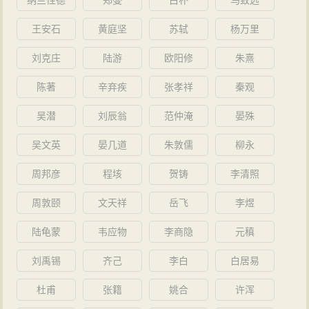
纳兰性德
郑燮
白朴
马致远
王安石
黄庭坚
苏轼
杨万里
刘克庄
陆游
欧阳修
朱熹
陈著
辛弃疾
张孝祥
秦观
吴潜
刘辰翁
范仲淹
晏殊
吴文英
晏几道
朱敦儒
柳永
周邦彦
程垓
贺铸
李清照
周敦颐
文天祥
岳飞
李煜
陆龟蒙
韦应物
李商隐
元稹
刘禹锡
齐己
李白
白居易
杜甫
张籍
姚合
许浑