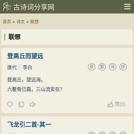
古诗词分享网
首页
»
诗文
»
联想
联想
登高丘而望远
原
繁
译
拼
唐代
：
李白
登高丘，望远海。
六鳌骨已霜，三山流安在？
赞
(
0)
飞龙引二首·其一