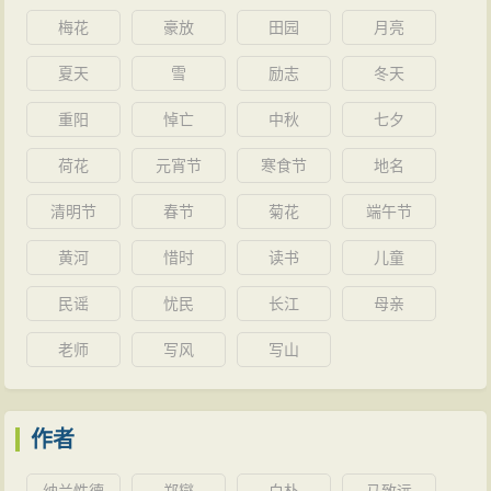
梅花
豪放
田园
月亮
夏天
雪
励志
冬天
重阳
悼亡
中秋
七夕
荷花
元宵节
寒食节
地名
清明节
春节
菊花
端午节
黄河
惜时
读书
儿童
民谣
忧民
长江
母亲
老师
写风
写山
作者