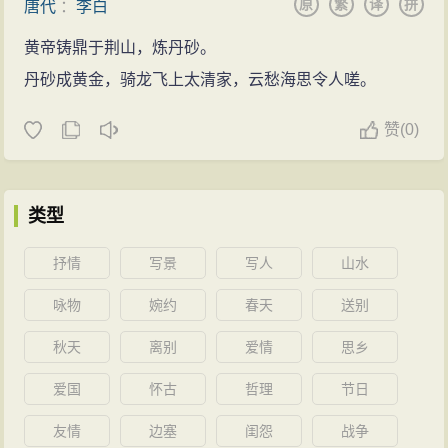
原
繁
译
拼
唐代
：
李白
黄帝铸鼎于荆山，炼丹砂。
丹砂成黄金，骑龙飞上太清家，云愁海思令人嗟。
赞
(
0)
类型
抒情
写景
写人
山水
咏物
婉约
春天
送别
秋天
离别
爱情
思乡
爱国
怀古
哲理
节日
友情
边塞
闺怨
战争