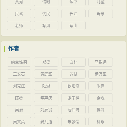
黄河
惜时
读书
儿童
民谣
忧民
长江
母亲
老师
写风
写山
作者
纳兰性德
郑燮
白朴
马致远
王安石
黄庭坚
苏轼
杨万里
刘克庄
陆游
欧阳修
朱熹
陈著
辛弃疾
张孝祥
秦观
吴潜
刘辰翁
范仲淹
晏殊
吴文英
晏几道
朱敦儒
柳永