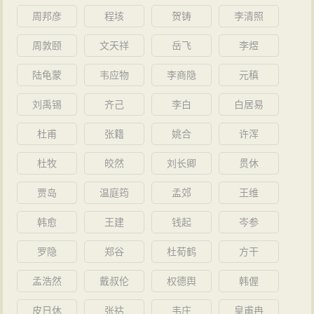
周邦彦
程垓
贺铸
李清照
周敦颐
文天祥
岳飞
李煜
陆龟蒙
韦应物
李商隐
元稹
刘禹锡
齐己
李白
白居易
杜甫
张籍
姚合
许浑
杜牧
皎然
刘长卿
贯休
贾岛
温庭筠
孟郊
王维
韩愈
王建
钱起
岑参
罗隐
郑谷
杜荀鹤
方干
孟浩然
戴叔伦
权德舆
韩偓
皮日休
张祜
韦庄
皇甫冉