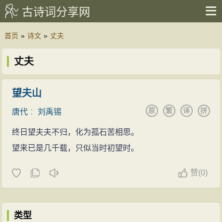
古诗词分享网
首页
»
诗文
»
丈夫
丈夫
望夫山
原
繁
译
拼
唐代
：
刘禹锡
终日望夫夫不归，化为孤石苦相思。
望来已是几千载，只似当时初望时。
赞
(
0)
类型