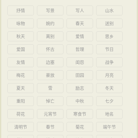
抒情
写景
写人
山水
咏物
婉约
春天
送别
秋天
离别
爱情
思乡
爱国
怀古
哲理
节日
友情
边塞
闺怨
战争
梅花
豪放
田园
月亮
夏天
雪
励志
冬天
重阳
悼亡
中秋
七夕
荷花
元宵节
寒食节
地名
清明节
春节
菊花
端午节