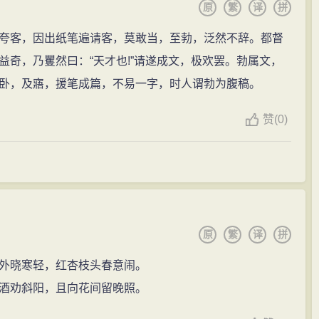
原
繁
译
拼
龙图阁学士，知郑州。
夸客，因出纸笔遍请客，莫敢当，至勃，泛然不辞。都督
完毕，宋祁被升为左丞、工部尚书。
奇，乃矍然曰：“天才也!”请遂成文，极欢罢。勃属文，
拜翰林学士承旨，复任群牧使。
卧，及寤，援笔成篇，不易一字，时人谓勃为腹稿。
东京，卒后谥号景文。
赞
(0)
原
繁
译
拼
外晓寒轻，红杏枝头春意闹。
酒劝斜阳，且向花间留晚照。