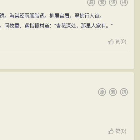
原
繁
译
拼
绣。海棠经雨胭脂透。柳展宫眉，翠拂行人首。
。问牧童、遥指孤村道：“杏花深处，那里人家有。”
赞
(0)
原
繁
拼
赞
(0)