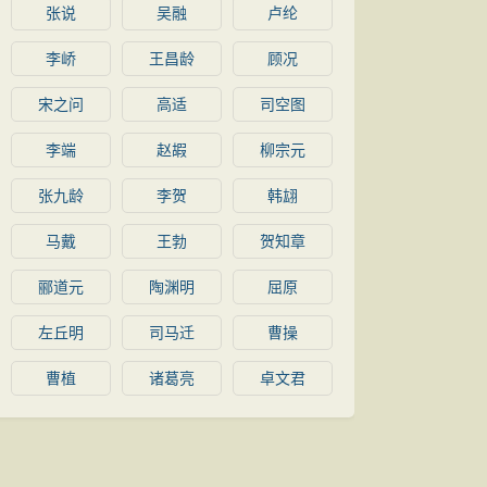
张说
吴融
卢纶
李峤
王昌龄
顾况
宋之问
高适
司空图
李端
赵嘏
柳宗元
张九龄
李贺
韩翃
马戴
王勃
贺知章
郦道元
陶渊明
屈原
左丘明
司马迁
曹操
曹植
诸葛亮
卓文君