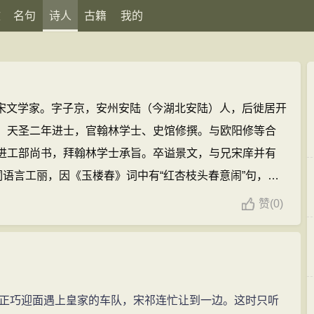
文
名句
诗人
古籍
我的
）北宋文学家。字子京，安州安陆（今湖北安陆）人，后徙居开
。天圣二年进士，官翰林学士、史馆修撰。与欧阳修等合
进工部尚书，拜翰林学士承旨。卒谥景文，与兄宋庠并有
词语言工丽，因《玉楼春》词中有“红杏枝头春意闹”句，世
文(929篇)
宋祁的名句(7条)
赞
(
0)
巧迎面遇上皇家的车队，宋祁连忙让到一边。这时只听