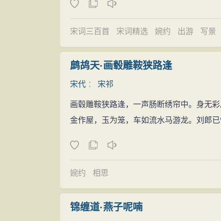
宋词三百首
宋词精选
婉约
出游
写景
鹧鸪天·画毂雕鞍狭路逢
宋代
：
宋祁
画毂雕鞍狭路逢，一声肠断绣帘中。身无彩
金作屋，玉为笼，车如流水马游龙。刘郎已
婉约
相思
锦缠道·燕子呢喃