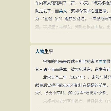
车内有人轻轻叫了一声：“小宋。”待宋祁
队过去了，而
美人
一笑却令宋祁心旌摇荡，
为：“画毂（gǔ）雕鞍狭路逢。一声肠断
笼。车如流水
马
游龙。刘郎已恨蓬
山
远，更
再见
美人
的
怅然
之情。
词中“身无彩凤双飞翼，心有灵犀一点通
体。新词一出，立刻在京师传唱开去，后来
人物
生平
车上谁叫的小宋？”最后有个宫女站了出来
宋祁的祖先是周武王所封的宋国
君主
微
说：这就是小宋。我在车子里，也是偶然看
其言语不当而获罪，被罢免其官，遂举家迁
殿，说起这件事，宋祁诚惶诚恐，羞愧难当
北宋天圣二年（1024年），宋祁与其兄
赏赐给了他。宋祁不仅官运顺畅，而且因佳
献皇后觉得不能弟弟不能排在哥哥的前面，
临终遗诫
宋”，以大小区别，所以又有“双状元”之称。
宋祁后因病去世，临终前自己撰写了
墓
宋祁初为复州军事推官，后经孙奭（sh
“遗戒”中，宋祁交代了自己的后事：“三
馆，再升任太常博士，同知礼仪院。又升迁