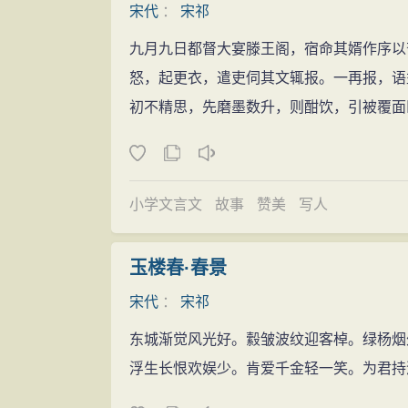
宋代
：
宋祁
宜任三司使，没能上任。之后皇帝加封他为
九月九日都督大宴滕王阁，宿命其婿作序以
嘉佑五年（1060年），《唐书》修撰
怒，起更衣，遣吏伺其文辄报。一再报，语益
嘉佑六年（1061年），宋祁回到京城
初不精思，先磨墨数升，则酣饮，引被覆面
嘉佑六年三月（1061年），宋祁卒于
小学文言文
故事
赞美
写人
玉楼春·春景
宋代
：
宋祁
东城渐觉风光好。縠皱波纹迎客棹。绿杨烟
浮生长恨欢娱少。肯爱千金轻一笑。为君持