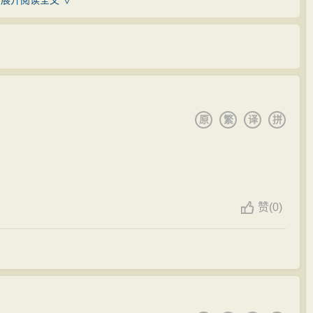
展开阅读全文 ∨
习俗
请阴阳地理先生看
风
水。并且
告诫
自己的儿子，下葬
院，知制诰，升迁为天章阁侍制，判太常礼院，至国子
即可。这在当时，应该说是一种相当达观的
思想
观念。在
他写下了关于“三冗三费“的上疏。
面的事宜：“吾学不名家（意思是学问尚未成为一家），文
相吕夷简不合被罢相之事，被贬为知寿州（今安微省凤台
常一般，不值得传诸后世）。为吏在良二千石下，勿请
三尺，石翁仲（旧时守坟的石人像）、他兽不得用”都交代
学士、史馆修撰，奉皇帝的诏令同欧阳修合修《唐书》，
原
繁
译
拼
，在“遗戒”最后，特意嘱咐：“若等不可违命。”
祁教儿子不要追逐
名利
，不要随世俗行事，也不要
追求
奢
议大夫，出任群牧使。
思想
情操。宋祁的“遗戒”，实是家教的好范例。
学士。
封之事被贬知许州（今河南省许昌市）。数月后又被召
赞
(0)
兼龙图阁学士。
，被贬知亳州（今属安徽省）兼集贤殿修撰。
河北省正定县）升为礼部侍郎。又调到定州（河北省定
吏部侍郎，知益州（今四川省成都市）。
授于三司使，后因包拯等上书说其兄宋庠任宰相，宋祁不