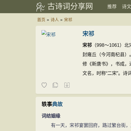
古诗词分享网
推荐
诗
首页
»
诗人
»
宋祁
宋祁
宋祁
（998～1061
封雍丘（今河南杞县）
修《新唐书》，书成，
文名，时称“二宋”。诗
称“红杏尚书”。
宋祁的诗
轶事
典故
词结姻缘
有一天，宋祁宴罢回府，路过繁台街，正