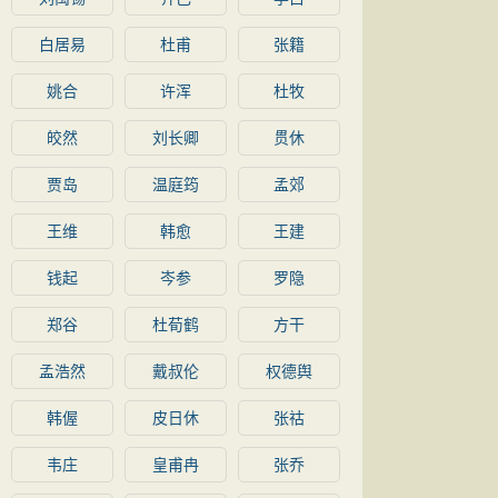
白居易
杜甫
张籍
姚合
许浑
杜牧
皎然
刘长卿
贯休
贾岛
温庭筠
孟郊
王维
韩愈
王建
钱起
岑参
罗隐
郑谷
杜荀鹤
方干
孟浩然
戴叔伦
权德舆
韩偓
皮日休
张祜
韦庄
皇甫冉
张乔