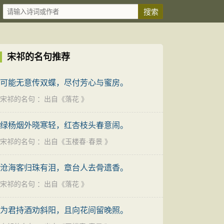
宋祁的名句推荐
可能无意传双蝶，尽付芳心与蜜房。
宋祁的名句
：出自《
落花
》
绿杨烟外晓寒轻，红杏枝头春意闹。
宋祁的名句
：出自《
玉楼春·春景
》
沧海客归珠有泪，章台人去骨遗香。
宋祁的名句
：出自《
落花
》
为君持酒劝斜阳，且向花间留晚照。