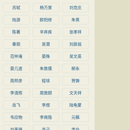
苏轼
杨万里
刘克庄
陆游
欧阳修
朱熹
陈著
辛弃疾
张孝祥
秦观
吴潜
刘辰翁
范仲淹
晏殊
吴文英
晏几道
朱敦儒
柳永
周邦彦
程垓
贺铸
李清照
周敦颐
文天祥
岳飞
李煜
陆龟蒙
韦应物
李商隐
元稹
刘禹锡
齐己
李白