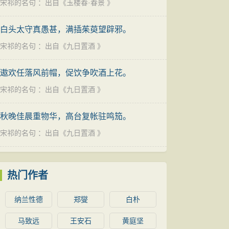
宋祁的名句
：出自《
玉楼春·春景
》
白头太守真愚甚，满插茱萸望辟邪。
宋祁的名句
：出自《
九日置酒
》
遨欢任落风前帽，促饮争吹酒上花。
宋祁的名句
：出自《
九日置酒
》
秋晚佳晨重物华，高台复帐驻鸣笳。
宋祁的名句
：出自《
九日置酒
》
热门作者
纳兰性德
郑燮
白朴
马致远
王安石
黄庭坚