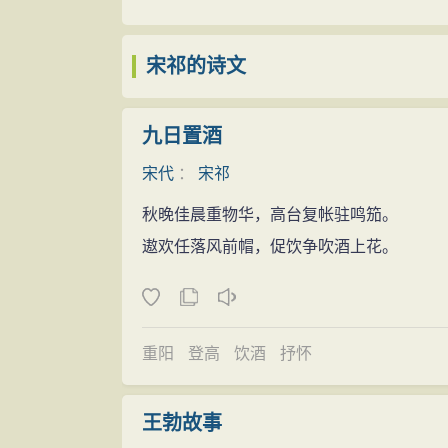
简，不要被当时
风
俗所左右，也不必按当时
宝元二年（1039年）宋祁改担任盐铁句
用一口简陋的棺木，只要能保遗体一段
时间
监。在西北边境战事财政都吃紧的情况下，
宋祁的诗文
“遗戒”的后半部分，他又具体交代了其他方
庆历元年（1040年），因其兄宋庠与宰
章仅及中人，不足垂后（意思是所作文章非
县），后至陈州（今河南淮阳县）。
九日置酒
谥，勿受赠。”甚至连“冢上植五株柏，坟高
庆历三年（1043年）回朝，担任龙图阁
得一清二楚。他还怕儿子们不照自己的话去做
宋代
：
宋祁
前后历时十七年。
从这份“遗戒”中，可以清楚地看到，宋
秋晚佳晨重物华，高台复帐驻鸣笳。
庆历六年（1046年），宋祁升为右谏
华，要移
风
易俗，崇尚节俭，表现了
高尚
的
遨欢任落风前帽，促饮争吹酒上花。
庆历八年（1048年），再次担任翰林
皇祐元年（1049年），宋祁因张贵妃册
回，为侍读学士，史馆修撰，升迁给事中，
皇祐四年（1052年），因其子犯罪之事
重阳
登高
饮酒
抒怀
皇祐五年（1053年），又调知成德军（
县）。皇帝加封他为端明殿学士，特地升为
王勃故事
嘉佑四年（1059年），从益州回京后被