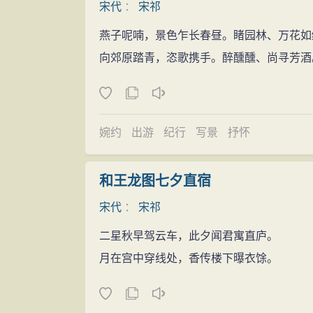
宋代
：
宋祁
燕子呢喃，景色乍长春昼。睹园林、万花如
向郊原踏青，恣歌携手。醉醺醺、尚寻芳酒
婉约
出游
纪行
写景
抒怀
和王龙图七夕直宿
宋代
：
宋祁
二星秋早驾云车，此夕闻君寓直庐。
月在宫中穿线处，香传楼下曝衣馀。