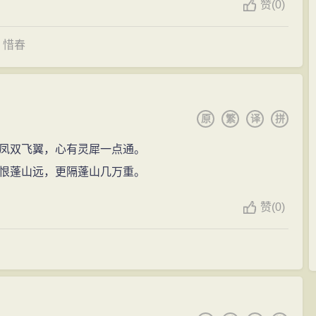
赞
(0)
惜春
原
繁
译
拼
凤双飞翼，心有灵犀一点通。
恨蓬山远，更隔蓬山几万重。
赞
(0)