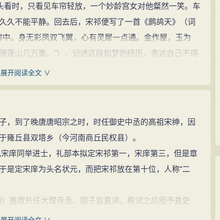
抬头看时，只看见车帘轻放，一个妙龄宫女对他粲然一笑。车
久久不能平静。回去后，宋祁便写了一首《鹧鸪天》（词
绣帘中。身无彩凤双飞翼，心有灵犀一点通。金作屋，玉为
隔蓬
山
几万重。”），记述这段如梦的经历，表达自己不得
展开阅读全文 ∨
”一句，活化了唐朝诗人李商隐的诗句，却与词
意境
浑然一
传到了宋仁宗的耳朵里。皇帝便追问当时的人说：“是第几
，羞涩地说：“当时我们去侍宴，见宣翰林学士，左右大臣
子，到了晚唐唐昭宗之时，时任御史中丞的高祖宋绅，因
到他，就叫了一声。”皇帝一听哈哈大笑，不久就召宋祁上
于雍丘县双塔乡（今河南商丘民权县）。
。仁宗笑着打趣说：“蓬
山
并不远呀。”说完，就把那个宫女
宋庠同举进士，礼部本拟定宋祁第一，宋庠第三，但是章
曲而得一段姻缘，令时人艳羡不已。
于是定宋庠为头名状元，而把宋祁放在第十位，人称“二
志铭
，并亲自撰就一篇“遗戒”，教儿子们照他的话去做。
ì）推荐升任大理寺丞、国子监直讲。殿试之后授予直史
日殓，三日葬，慎无为流俗阴阳拘忌也。”叫儿子们丧事从
为尚书工部员外郎，修撰《起居注》。