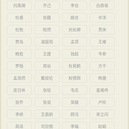
刘禹锡
齐己
李白
白居易
杜甫
张籍
姚合
许浑
杜牧
皎然
刘长卿
贯休
贾岛
温庭筠
孟郊
王维
韩愈
王建
钱起
岑参
罗隐
郑谷
杜荀鹤
方干
孟浩然
戴叔伦
权德舆
韩偓
皮日休
张祜
韦庄
皇甫冉
张乔
张说
吴融
卢纶
李峤
王昌龄
顾况
宋之问
高适
司空图
李端
赵嘏