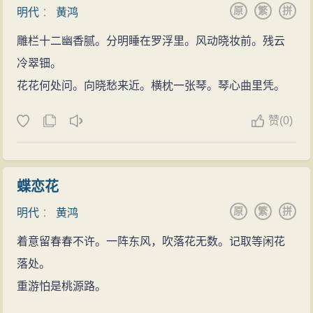
原
繁
拼
明代
：
黄鸿
雕栏十二幽香腻。分明睡在罗浮里。风动晓妆前。残云
冷翠钿。
花花何处问。向晓愁来近。横枕一张琴。琴心曲里凭。
赞
(0)
蝶恋花
原
繁
拼
明代
：
黄鸿
着意留春春不许。一阵东风，吹落花无数。记取等闲花
落处。
重游怕是桃源路。