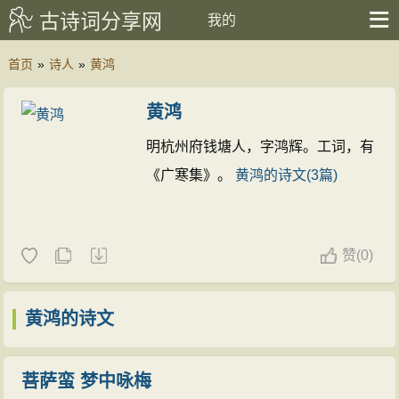
古诗词分享网
我的
首页
»
诗人
»
黄鸿
黄鸿
明杭州府钱塘人，字鸿辉。工词，有
《广寒集》。
黄鸿的诗文(3篇)
赞
(
0)
黄鸿的诗文
菩萨蛮 梦中咏梅