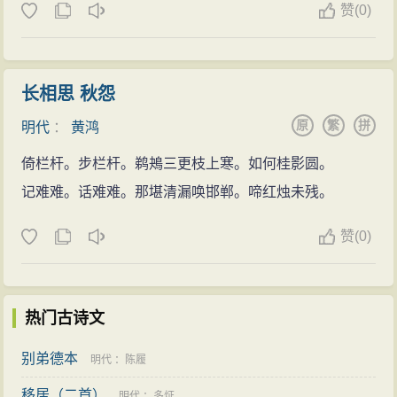
赞
(0)
长相思 秋怨
原
繁
拼
明代
：
黄鸿
倚栏杆。步栏杆。鹈鴂三更枝上寒。如何桂影圆。
记难难。话难难。那堪清漏唤邯郸。啼红烛未残。
赞
(0)
热门古诗文
别弟德本
明代
：
陈履
移居（二首）
明代
：
多炡