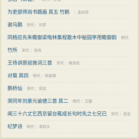
为吏部师尚书题画 其五 竹鹤
：
金幼孜
谢乌鹊
宋代
：
刘宰
同杨应先朱瞻御梁喈林集程散木中秘园亭用瞻御韵
明代
竹所
：
李之世
宋代
：
张炜
王侍讲原叔挽词三首
宋代
：
梅尧臣
对菊 其四
明代
：
陈献章
鹊桥仙
清代
：
奕绘
哭同年刘景元谕德三首 其二
明代
：
王鏊
闻三十六丈乞西京留台辄成长句时先之七兄已
宋代
：
晁说
纪梦诗
之
明代
：
湛若水