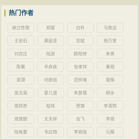
热门作者
纳兰性德
郑燮
白朴
马致远
王安石
黄庭坚
苏轼
杨万里
刘克庄
陆游
欧阳修
朱熹
陈著
辛弃疾
张孝祥
秦观
吴潜
刘辰翁
范仲淹
晏殊
吴文英
晏几道
朱敦儒
柳永
周邦彦
程垓
贺铸
李清照
周敦颐
文天祥
岳飞
李煜
陆龟蒙
韦应物
李商隐
元稹