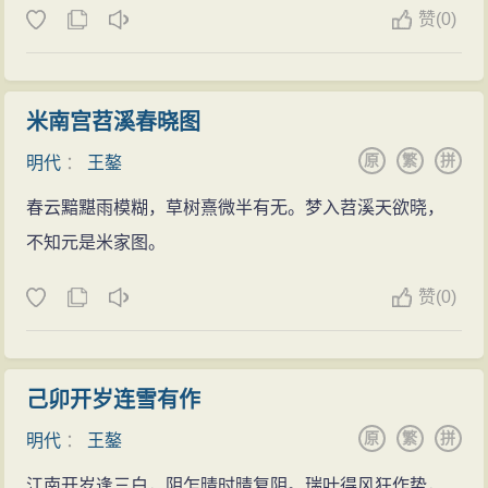
弘治十三年（1500年），进吏部右侍郎，仍兼日讲
赞
(0)
评古今诗，唐以格高，宋以学胜，至元乃出入二者之
官。
间，其实似宋，其韵似唐，而世变之，高下则不可强
弘治十六年（1503年），王鏊父王琬去世，王鏊返
也。”二是在复古方法上，他主张“师其意，不师其词”、
乡奔丧。
米南宫苕溪春晓图
“为文必师古，使人读之不知所师，善师古者也……所谓
弘治十七年（1504年），撰《震泽集》成，同年八
原
繁
拼
明代
：
王鏊
师其意，不师其词，此最为文之妙诀。”他崇尚韩愈、王
月，重修《姑苏志》成。
安石的文章，认为韩文“
变化
不可端倪”，皇甫湜得其奇，
春云黯黮雨模糊，草树熹微半有无。梦入苕溪天欲晓，
匡补时局
李翱与张籍得其正，而李翱又兼得其态，“合三子一之”才
不知元是米家图。
正德元年（1506年）四月，王鏊被起用为吏部左侍
是完整的。因此，王鏊又强调，如要师其意，就需要博
郎，参与编修《明孝宗实录》，任副总裁。当时明武宗
赞
(0)
学，需要精思，需要领悟。朱彝尊说王鏊“以经义重，诗
“好逸乐”，不问政事，太监刘瑾专权，吏治大坏。王鏊与
非所长。”今观其集，
古体
诗中杰作不多，惟歌行体中偶
吏部尚书韩文等人要求武宗诛刘瑾等“八虎”，但失败未
有力作。但王鏊写得最好的是七言近体。王鏊集中还有
成。不久，刘瑾入司礼监，大学士刘健、谢迁相继离
己卯开岁连雪有作
一组集中写武宗荒淫逸游的《十三绝句》，温雅之中深
去，内阁只有李东阳一人。刘瑾想引焦芳入阁，但廷议
原
繁
拼
明代
：
王鏊
含
讽刺
，十分难得，朱彝尊极为欣赏，称其“甚得
讽谏
之
只推荐王鏊。刘瑾迫于公论，命王鏊以原职兼学士，与
体。”王鏊“时文工而古文亦工”，为一代文章大家。他黜浮
江南开岁逢三白，阴乍晴时晴复阴。瑞叶得风狂作势，