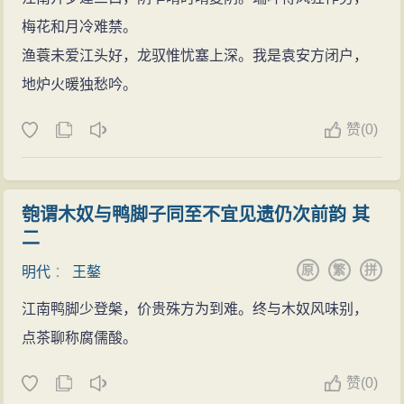
焦芳一同入阁。一月后，升任户部尚书、文渊阁大学
崇古，湛深经术，所以其文章舂容醇厚、渊深博赡，颇
梅花和月冷难禁。
士、国史总裁、同知经筵事。十二月，明景帝汪皇后去
有唐宋遗
风
。其“
墓志铭
”类文章，
写人
纪事，重视节操，
渔蓑未爱江头好，龙驭惟忧塞上深。我是袁安方闭户，
世，朝廷对以什么规格举行丧礼拿不定主意。王鏊说：
联系时运，舂容有度，不华不饰，质朴典重，也有相当
地炉火暖独愁吟。
“皇妃并非因罪被废，应恢复原封号，按妃的规格安葬，
的
文学
价值。如为顾佐、倪岳、赵宽、沈周等人写的
墓
按皇后的规格
祭祀
。”武宗便下令停朝，按皇后规格
祭
赞
(0)
志铭
等。见于他的“杂传”中的一些经学、史学类的文章，
祀
。
则更显示出他的湛深学识和纯雅而明畅的文
风
。
正德二年（1507年）八月，加少傅兼太子太傅、武
个人作品
英殿大学士，仍任户部尚书。 正德四年（1509年），明
匏谓木奴与鸭脚子同至不宜见遗仍次前韵 其
王鏊著有《震泽编》、《震泽集》、《震泽长
宪宗废后吴氏（吴废后）去世，刘瑾要按普通宫女的
制
二
语》、《震泽纪闻》、《姑苏志》等。《皇明经世文
度
把她的遗体焚烧、草草安埋。王鏊认为不可，最终才
原
繁
拼
明代
：
王鏊
编》辑有《王文恪
公文
集》。王鏊还曾参与编修《明宪
得以妃礼下葬。当时，尚宝卿崔璇等三人被迫害差点死
宗实录》、《明孝宗实录》，任《孝宗实录》副总裁。
江南鸭脚少登槃，价贵殊方为到难。终与木奴风味别，
去，王鏊对刘瑾说：“士可杀，不可辱。现在对崔璇侮辱
并与徐溥等共修《大明会典》，任副总裁。其所撰《姑
点茶聊称腐儒酸。
并且又要杀之，我还有何脸面留在内阁。”李东阳也极力
苏志》共六十卷，分沿革、疆域、
山
水、
风
俗、户口、
相救，崔璇等才得以免死遣送
戍边
。刘瑾恨已致仕的韩
赞
(0)
城池、寺观、古迹、纪事、杂事等，共三十一门。该志