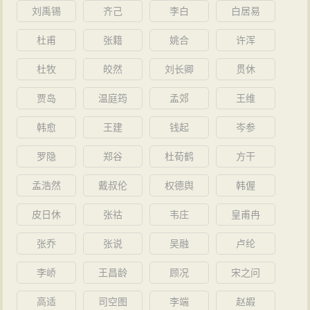
刘禹锡
齐己
李白
白居易
杜甫
张籍
姚合
许浑
杜牧
皎然
刘长卿
贯休
贾岛
温庭筠
孟郊
王维
韩愈
王建
钱起
岑参
罗隐
郑谷
杜荀鹤
方干
孟浩然
戴叔伦
权德舆
韩偓
皮日休
张祜
韦庄
皇甫冉
张乔
张说
吴融
卢纶
李峤
王昌龄
顾况
宋之问
高适
司空图
李端
赵嘏