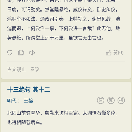
事，亦其地势使然。何也？国家常朝于奉天门，未尝一
规劝
孝宗
文章达到精深的境界，世上的人也很难达到。”他在弘
日废，可谓勤矣。然堂陛悬绝，威仪赫奕，御史纠仪，
弘治四年（1491年）八月，《明宪宗实录》修成，
治、正德时期，以高第探
花
、台阁重臣的身份，对台
鸿胪举不如法，通政司引奏，上特视之，谢恩见辞，湍
升任右春坊、右谕德、侍讲经筵官。当时孝宗宠信宦官
阁、乡邦
文学
都产生了重要影响，成为弘治、正德间，
湍而退，上何尝治一事，下何尝进一言哉？此无他，地
李广，整日在李广陪伴下游玩。王鏊便以周文王勤政的
文体变革的先行者和楷模。他的黜浮崇古的
文学
观和尚
势悬绝，所谓堂上远于万里，虽欲言无由言也。
典故
反复
劝谏
，终使孝宗感动。日讲完后，孝宗对李广
经术、去险诡的取士倾向，影响了一代文
风
。他承接了
说：“讲官指的是你们。”在选择太子僚属时，孝宗命他以
赞
(0)
吴宽的老一批吴中交游圈，又发展了新一批吴中及淮左
原职兼任太子谕德，不久转少詹事，因吏部尚书韩文
文人，交游较密切的如文徵明（文壁）、唐寅、都穆、
荐，擢为吏部右侍郎。
古文观止
奏议
蔡羽、邵宝、杨一清、靳贵及“娄东三凤”等。继吴宽之
弘治七年（1494年），进阶奉直大夫、右春坊、右
后，他对吴中诗派，尤其是其中坚力量如“吴中四才子”
谕德。
十三绝句 其十二
等，产生了更为直接的影响。
弘治八年（1495年）三月，改侍读学士，充日讲
原
繁
拼
文章大家
明代
：
王鏊
官。
王鏊著作《震泽长语》 王鏊的
文学
观点
是复古的，
北固山前驻翠华，殷勤来访相臣家。太湖怪石惭多倖，
弘治十年（1497年）三月，孝宗敕令修《大明会
但他显得比较开通一些。一是在复古范围上，他不专于
也得相随载后车。
典》，由大学士徐溥任总裁，王鏊任副总裁。
唐，亦不专以宋，而是比较辩证地看待前代诗歌：“予尝