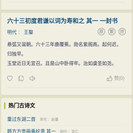
文，一心要置他于死地，又想借故中伤刘健、谢迁，王
采用纲目体。《四库全书总目提要》评该志“繁简得中，
鏊与李东阳前后都极力相救，使刘瑾阴谋未得逞。有人
考核精当”。
在刘瑾面前诽谤杨一清，称他筑边墙浪费军需。王鏊争
六十三初度君谦以词为寿和之 其一 一封书
书法
辩道：“杨一清为国修边，岂能以功为罪？”刘瑾对兵部尚
原
繁
拼
明代
：
王鏊
王鏊有书名，
书法
清劲爽健，结字纵长严谨，得峭
书刘大夏发怒，将他逮至京城，要以激变罪名判其死
悬弧又诞朝。六十三年鹿覆蕉。勋名紫阁高。起何迟，
拔
风
神。不足处似清健有余，沉稳不足，笔画略见干
刑。王鏊争辩说：“岑猛不过是拖延没去罢了，未叛变怎
归独早。
涩，此或与硬毫书有关耳。
能说为激变？”
玉堂近日无宣召。且是山中卧得牢。治如虞圣如尧。
藏书
急流勇退
王鏊家居共14年，“不治生产，惟看书著作为娱，旁
当时刘瑾权倾朝内外，王鏊起初开诚布公的
劝谏
刘
赞
(0)
无所好，兴致古澹，有
悠然
物外之趣”。筑“颜乐堂”、“宜
瑾，刘瑾有时接纳。而焦芳专于阿谀奉承，刘瑾更为专
晚轩”，富藏书。与吴宽、唐寅、文徵明等藏书家互相
唱
横，士大夫深受其害。王鏊无法挽救，就力求辞官返
和
。曾自称：家世藏书，分散于数处，以防散佚、水火
乡。正德四年（1509年）五月，他三次上疏请辞，才被
热门古诗文
之虞。清人姜绍书论他为明一代藏书家之一。藏书印有
批准。武宗赐他玺书、
马
车，有关部门按旧例供应粮
重过东湖二首
宋代
：
赵蕃
“济之”、“御题
文学
侍从”、“渭北
春天
树，江东日暮云，何
食、奴仆。王鏊家居十六年，廷臣交相荐举，终不肯复
时一樽酒，重与细论文”、“王济之图书”、“大学士章”、“三
题方方壶画垂纶意 其一
明代
：
蓝仁