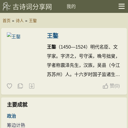
古诗词分享网
我的
首页
»
诗人
»
王鏊
王鏊
王鏊
（1450—1524）明代名臣、文
学家。字济之，号守溪，晚号拙叟，
学者称震泽先生，汉族，吴县（今江
苏苏州）人。十六岁时国子监诸生即
传诵其文，成化十一年进士。授编
赞
(
0)
修，弘治时历侍讲学士，充讲官，擢
吏部右侍郎，正德初进户部尚书、文
主要成就
渊阁大学士。博学有识鉴，有《姑苏
政治
志》、《震泽集》、《震泽长语》。
筹边计熟