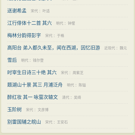
出。
槐之裔大宗伯章”、“震泽世家”等。刊刻图书有《孙可之
寿福康宁
送谢希孟
宋代
：
叶适
集》、《古尚方》等。
正德五年（1510年），《明孝宗实录》修成，王鏊
江行俳体十二首 其六
明代
：
钟惺
因曾参与编修，获赐白金五十两。
梅林分韵得彭字
宋代
：
于格
正德八年（1513年），王鏊撰成《震泽纪闻》。
高阳台 弟入都久未至，闻在西湖，因忆旧游
近现代
：
魏元
正德十年（1515年），王鏊撰成《震泽长语》。
正德十二年（1517年），王鏊撰成《震泽
文集
》。
雪后
旷
明代
：
钱尔登
正德十六年（1521年）四月，王鏊与门下士祝允明
时宰生日诗三十绝 其六
宋代
：
周紫芝
等八人于怡老园之池亭
饮宴
，并赋诗
唱和
。
题湖山十景 其三 月浦泛舟
明代
：
陈镒
嘉靖元年（1522年），明世宗朱厚熜即位，派行人
柯维熊慰问王鏊，并赐羊酒以示优眷。王鏊上疏致谢，
醉红妆 其一 咏萤次辕文
清代
：
吴绮
并奏献《讲学篇》和《亲政篇》，世宗优诏回报，特荫
玉阶树
宋代
：
文彦博
其一子为中书舍人。
别雷国辅之皖山
宋代
：
王安石
嘉靖三年（1524年），世宗又命有关部门慰问王