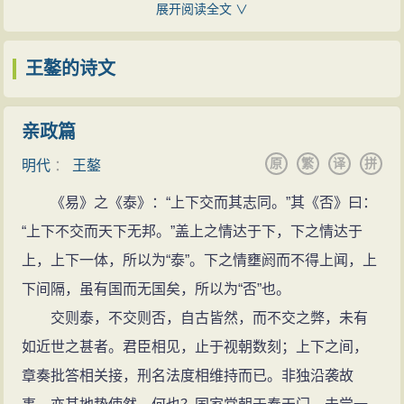
一出，国子监诸生就争相传颂，侍郎叶盛、提学御史陈
展开阅读全文 ∨
《谢存问疏》中曾说：“适值逆瑾盗政，播弄威福，臣力
选感到惊奇，称他为“天下士”。
既不能沮抑，性又不善诡，随不得已乞身而退。”他在
成化十年（1474年），王鏊在乡试中取得第一名“解
王鏊的诗文
《我生》一诗中写道：“委顺齐宠辱，冥怀无丑好。得之
元”。
亦不惊，失之曾不懊。”由此可见，王鏊立朝，有执政才
成化十一年（1475年），在礼部会试又取得第一名
亲政篇
能，不乏正义感，但明哲自守的处世
哲学
依然很明显。
“会元”，殿试一甲第三名，被授为翰林编修，一时盛名天
原
繁
译
拼
深睹民苦
明代
：
王鏊
下。
王鏊
归乡
后，目睹吴中重赋之苦，作《吴中
赋税
书
《易》之《泰》：“上下交而其志同。”其《否》曰：
成化十四年（1478年），进阶文林郎。八月，上疏
与巡抚李司空》，精辟剖析了吴中重赋之形成、发展、
“上下不交而天下无邦。”盖上之情达于下，下之情达于
乞假还乡。抵家三月后，母叶孺人逝世，王鏊便守制居
现状及对策，成为不朽的名作，为学者研究明代吴中重
上，上下一体，所以为“泰”。下之情壅阏而不得上闻，上
家。
赋的权威依据。
下间隔，虽有国而无国矣，所以为“否”也。
成化十六年（1480年），王鏊仍守制在家，闭门
读
文学
交则泰，不交则否，自古皆然，而不交之弊，未有
书
，远避权贵。
一变文
风
如近世之甚者。君臣相见，止于视朝数刻；上下之间，
成化十八年（1482年），王鏊还朝，复职翰林编
王鏊博学善于识别人才，文章雅正，言谈
议论
明晰
章奏批答相关接，刑名法度相维持而已。非独沿袭故
修。
流畅。
晚年
著《性善论》一篇，王守仁看后说：“王公的