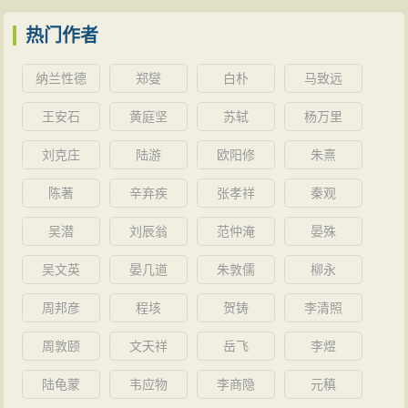
鏊。同年三月十一日（4月14日），王鏊于家中逝世，享
年七十五岁。世宗闻讯后，辍朝一日，赐麻布五十匹，
热门作者
赙米五十石，谕令祭九坛，诏命工部派人前往办丧。追
纳兰性德
郑燮
白朴
马致远
赠太傅，谥号文恪。
王安石
黄庭坚
苏轼
杨万里
嘉靖四年（1525年）正月初一，葬于洞庭东
山
梁家
山
之原。
刘克庄
陆游
欧阳修
朱熹
陈著
辛弃疾
张孝祥
秦观
吴潜
刘辰翁
范仲淹
晏殊
吴文英
晏几道
朱敦儒
柳永
周邦彦
程垓
贺铸
李清照
周敦颐
文天祥
岳飞
李煜
陆龟蒙
韦应物
李商隐
元稹