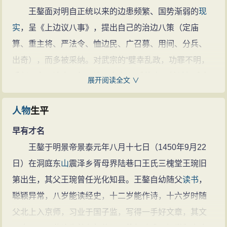
王鏊的诗文(556篇)
王鏊面对明自正统以来的边患频繁、国势渐弱的
现
实
，呈《上边议八事》，提出自己的治边八策（定庙
算、重主将、严法令、恤边民、广召募、用间、分兵、
出奇），而多被采纳。对武宗的“嬖幸乱政，功罪不明，
委任不专，法令不行，边圉空虚”深感
忧虑
，并
希望
武宗
展开阅读全文 ∨
“大奋干刚”。
对抗权宦
人物
生平
面对武宗宠幸宦官、荒淫冶游，特别是刘瑾等“八虎”
早有才名
的倒行逆施，王鏊与韩文等敢于发奸。但这件事终因“八
王鏊于明景帝景泰元年八月十七日（1450年9月22
虎”向武宗“乞命”而发生逆转，结果是刘瑾掌司礼监，大学
日）在洞庭东
山
震泽乡胥母界陆巷口王氏三槐堂王琬旧
士刘健、谢迁被迫致仕，刘、谢、韩等五十三人还被诬
第出生，其父王琬曾任光化知县。王鏊自幼随父
读书
，
结党，后韩文被逮下锦衣狱，刘、谢被削籍，其后又夺
聪颖异常，八岁能读经史，十二岁能作诗，十六岁时随
诰敕。而在这场斗争中，王鏊却入阁，虽然正德四年四
父北上入京师，习业于国子监，写得一手好文章，其文
月，他又不得不致仕，却得到了善终。嘉靖初，他在