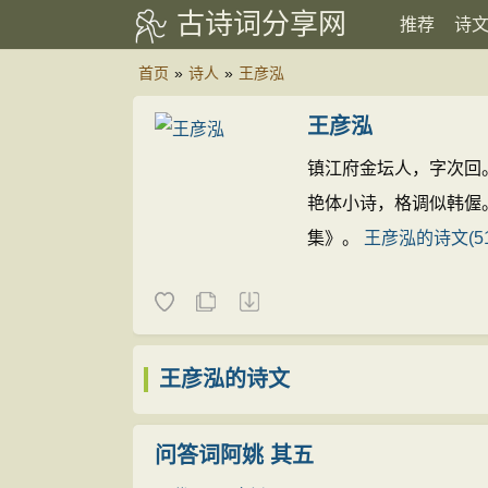
古诗词分享网
推荐
诗
首页
»
诗人
»
王彦泓
王彦泓
镇江府金坛人，字次回
艳体小诗，格调似韩偓
集》。
王彦泓的诗文(51
王彦泓的诗文
问答词阿姚 其五