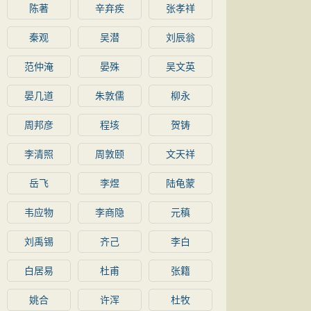
陈著
辛弃疾
张孝祥
秦观
吴潜
刘辰翁
范仲淹
晏殊
吴文英
晏几道
朱敦儒
柳永
周邦彦
程垓
贺铸
李清照
周敦颐
文天祥
岳飞
李煜
陆龟蒙
韦应物
李商隐
元稹
刘禹锡
齐己
李白
白居易
杜甫
张籍
姚合
许浑
杜牧