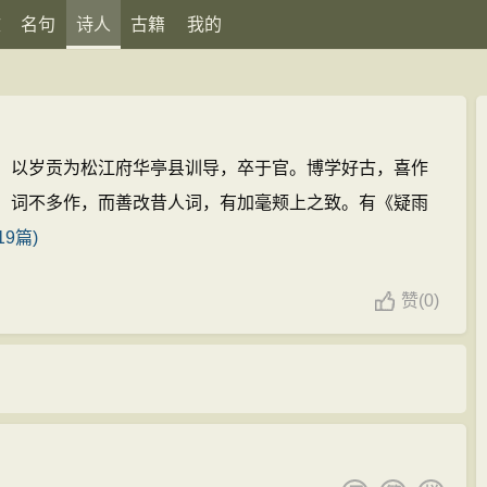
文
名句
诗人
古籍
我的
。以岁贡为松江府华亭县训导，卒于官。博学好古，喜作
。词不多作，而善改昔人词，有加毫颊上之致。有《疑雨
9篇)
赞
(
0)