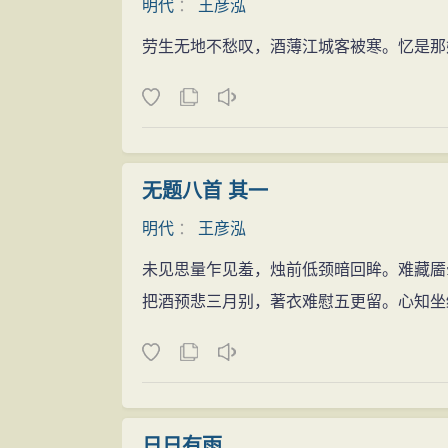
明代
：
王彦泓
劳生无地不愁叹，酒薄江城客被寒。忆是那
无题八首 其一
明代
：
王彦泓
未见思量乍见羞，烛前低颈暗回眸。难藏靥
把酒预悲三月别，著衣难慰五更留。心知坐
日日有雨