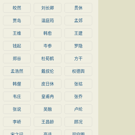
皎然
刘长卿
贯休
贾岛
温庭筠
孟郊
王维
韩愈
王建
钱起
岑参
罗隐
郑谷
杜荀鹤
方干
孟浩然
戴叔伦
权德舆
韩偓
皮日休
张祜
韦庄
皇甫冉
张乔
张说
吴融
卢纶
李峤
王昌龄
顾况
宋之问
高适
司空图