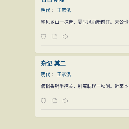
明代
：
王彦泓
望见乡山一抹青，霎时风雨暗前汀。天公也
杂记 其二
明代
：
王彦泓
病榻香销半掩关，别离耽误一秋闲。近来本