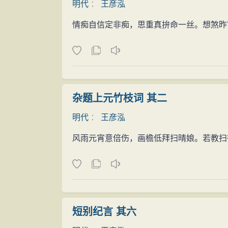
明代
：
王彦泓
情痴自信定非痴，思重真拚命一丝。想煞昨
杂题上元竹枝词 其二
明代
：
王彦泓
风雨元宵意倍伤，画檐低拜扫晴娘。若教扫
短别纪言 其六