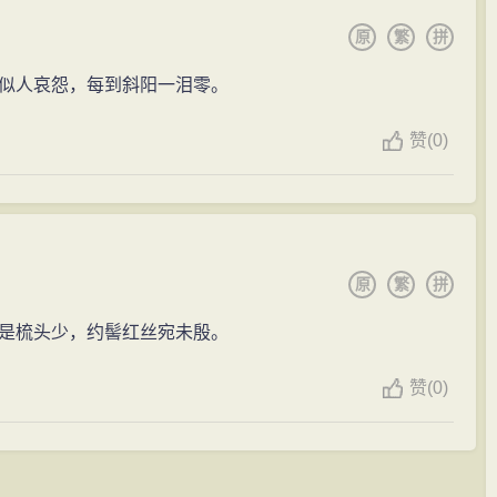
原
繁
拼
似人哀怨，每到斜阳一泪零。
赞
(0)
原
繁
拼
是梳头少，约髻红丝宛未殷。
赞
(0)