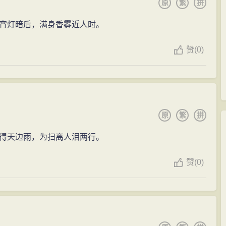
原
繁
拼
宵灯暗后，满身香雾近人时。
赞
(0)
原
繁
拼
得天边雨，为扫离人泪两行。
赞
(0)