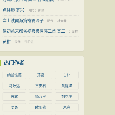
明代
：
张宁
点绛唇 寄兴
明代
：
曹溶
塞上读霞海篇寄管涔子
明代
：
林大春
建初弟来都省视喜极有感三首 其三
：
彭桂
黄柑
宋代
：
邵伯温
热门作者
纳兰性德
郑燮
白朴
马致远
王安石
黄庭坚
苏轼
杨万里
刘克庄
陆游
欧阳修
朱熹