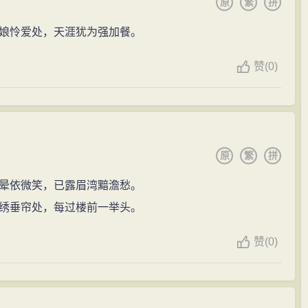
原
繁
拼
娘怜爱处，天涯犹为强加餐。
赞
(0)
原
繁
拼
晕依微笑，已露眉湾黯澹愁。
绣垂帘处，每过楼前一举头。
赞
(0)