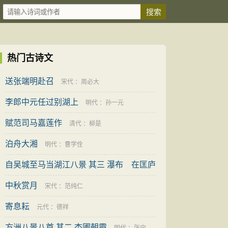
热门古诗文
送张端明赴召
宋代
：
周必大
李郎中元任过别湖上
明代
：
孙一元
赋范司马嘉莲作
清代
：
柳是
泊舟大湘
明代
：
曹学佺
自吴城至马当湖江八景 其三 瀑布 在匡庐
中秋赏月
明代
：
郭之奇
宋代
：
范纯仁
寄息耘
元代
：
德祥
方洲八景八首 其二 杏圃朝霞