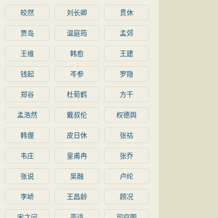
皎然
刘长卿
贯休
贾岛
温庭筠
孟郊
王维
韩愈
王建
钱起
岑参
罗隐
郑谷
杜荀鹤
方干
孟浩然
戴叔伦
权德舆
韩偓
皮日休
张祜
韦庄
皇甫冉
张乔
张说
吴融
卢纶
李峤
王昌龄
顾况
宋之问
高适
司空图