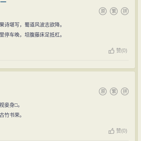
其三
原
繁
拼
果诗堪写，蜀道风波志欲降。
里停车晚，坦腹藤床足抵杠。
赞
(0)
原
繁
拼
视妾身□。
古竹书荣。
赞
(0)