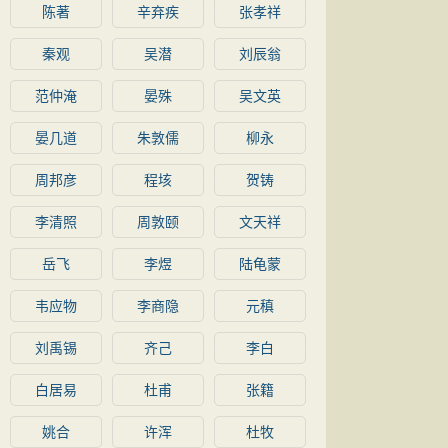
陈著
辛弃疾
张孝祥
秦观
吴潜
刘辰翁
范仲淹
晏殊
吴文英
晏几道
朱敦儒
柳永
周邦彦
程垓
贺铸
李清照
周敦颐
文天祥
岳飞
李煜
陆龟蒙
韦应物
李商隐
元稹
刘禹锡
齐己
李白
白居易
杜甫
张籍
姚合
许浑
杜牧