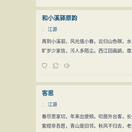
和小溪驿原韵
：
江源
再到小溪驲，风光值小春。云归山色暝，水
旷岁少家信，污人多陌尘。西江回画鹢，章
客思
：
江源
春尽思家切，年来出使频。叨居外台客，长
紫绶非吾愿，青山是旧邻。秋风不归去，老