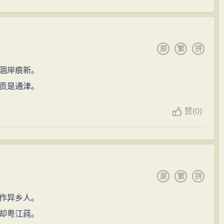
原
繁
拼
涸岸痕新。
贡是通津。
赞
(0)
原
繁
拼
作异乡人。
却粤江莼。