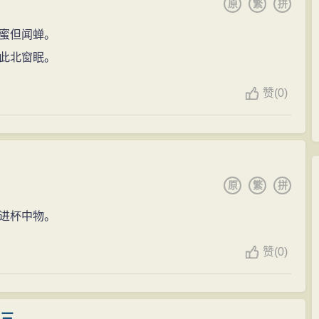
原
繁
拼
蜜但闻蝉。
此北窗眠。
赞
(0)
原
繁
拼
进杯中物。
赞
(0)