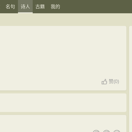
文
名句
诗人
古籍
我的
赞
(
0)