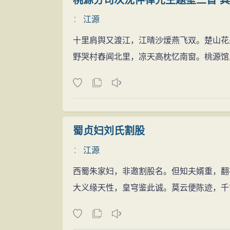
桃源分司次沈仲律先生题壁三首 
：
江源
十里肩舆又渡江，江晴沙煖燕飞双。楚山花
野哭村舂闻北里，凉天高枕忆南窗。桃源馆
蜀贞妇刘氏割股
：
江源
西蜀朱家妇，非邀割股名。但知夫婿重，翻
大义缘天性，皇穹鉴此诚。莫云便陈迹，千