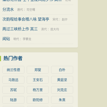
近现
分流水
代
：
龙榆生
唐代
：
司空曙
次韵程给事会稽八咏 望海亭
宋代
：
赵抃
两过三峡桥上作 其三
清代
：
屈大均
闻砧
明代
：
李攀龙
热门作者
纳兰性德
郑燮
白朴
马致远
王安石
黄庭坚
苏轼
杨万里
刘克庄
陆游
欧阳修
朱熹