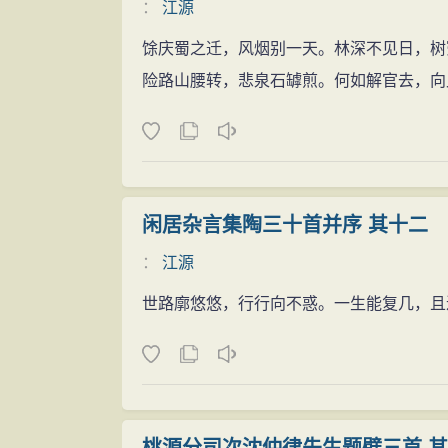
：
江源
馀庆蜀之迁，风烟别一天。林深不见日，树
险路山腰转，悲泉石罅煎。何如解官去，向
闲居杂言集陶三十首并序 其十二
：
江源
世路廓悠悠，行行向不惑。一生能复几，且