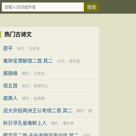
热门古诗文
邵平
宋代
：
王安石
寓钟宝潭解馆二首 其二
元代
：
胡天游
展旗峰
明代
：
王世贞
偈五首
宋代
：
释觉阿上
虞美人
清代
：
赵我佩
送大宗伯两洲王公考绩二首 其二
明代
：
杨
秋日寻孔雀庵軿上人
继盛
明代
：
董应举
蝶恋花二首·壬午金陵风雨夕作 其二