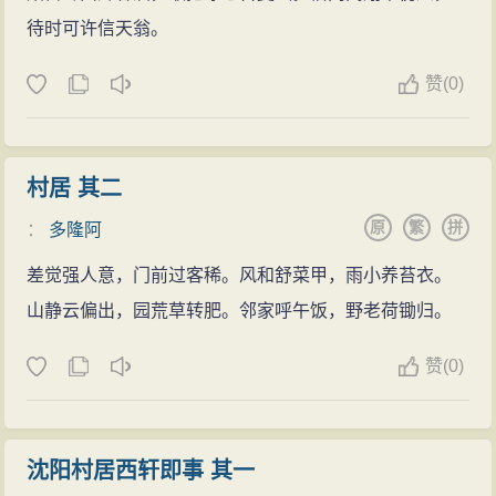
待时可许信天翁。
赞
(0)
村居 其二
原
繁
拼
：
多隆阿
差觉强人意，门前过客稀。风和舒菜甲，雨小养苔衣。
山静云偏出，园荒草转肥。邻家呼午饭，野老荷锄归。
赞
(0)
沈阳村居西轩即事 其一