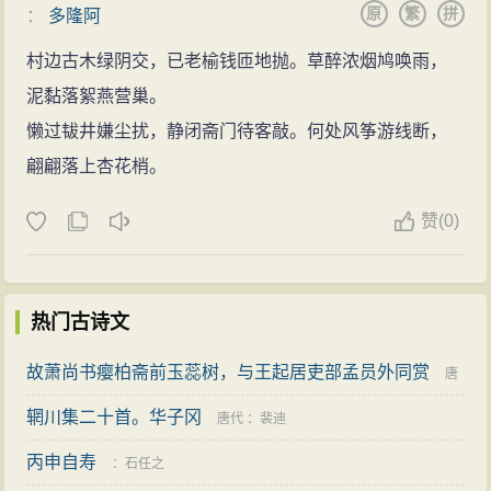
原
繁
拼
：
多隆阿
村边古木绿阴交，已老榆钱匝地抛。草醉浓烟鸠唤雨，
泥黏落絮燕营巢。
懒过韨井嫌尘扰，静闭斋门待客敲。何处风筝游线断，
翩翩落上杏花梢。
赞
(0)
热门古诗文
故萧尚书瘿柏斋前玉蕊树，与王起居吏部孟员外同赏
唐
辋川集二十首。华子冈
代
：
羊士谔
唐代
：
裴迪
丙申自寿
：
石任之