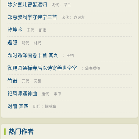
除夕喜儿曹皆远归
明代
：
梁兰
郑惠叔阁学守建宁三首
宋代
：
袁说友
乾坤吟
宋代
：
邵雍
返照
明代
：
林光
题时遁泽画卷十首 其九
：
王柏
御赐圆通禅寺后以诗寄善世全室
：
蒲庵禅师
竹谱
元代
：
吴镇
祀风师迎神曲
唐代
：
李中
对菊 其四
明代
：
陈献章
热门作者