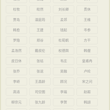
杜牧
皎然
刘长卿
贯休
贾岛
温庭筠
孟郊
王维
韩愈
王建
钱起
岑参
罗隐
郑谷
杜荀鹤
方干
孟浩然
戴叔伦
权德舆
韩偓
皮日休
张祜
韦庄
皇甫冉
张乔
张说
吴融
卢纶
李峤
王昌龄
顾况
宋之问
高适
司空图
李端
赵嘏
柳宗元
张九龄
李贺
韩翃