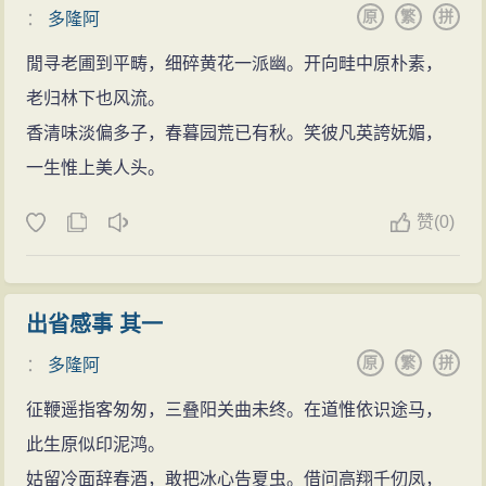
原
繁
拼
：
多隆阿
閒寻老圃到平畴，细碎黄花一派幽。开向畦中原朴素，
老归林下也风流。
香清味淡偏多子，春暮园荒已有秋。笑彼凡英誇妩媚，
一生惟上美人头。
赞
(0)
出省感事 其一
原
繁
拼
：
多隆阿
征鞭遥指客匆匆，三叠阳关曲未终。在道惟依识途马，
此生原似印泥鸿。
姑留冷面辞春酒，敢把冰心告夏虫。借问高翔千仞凤，