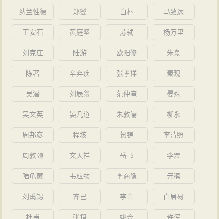
纳兰性德
郑燮
白朴
马致远
王安石
黄庭坚
苏轼
杨万里
刘克庄
陆游
欧阳修
朱熹
陈著
辛弃疾
张孝祥
秦观
吴潜
刘辰翁
范仲淹
晏殊
吴文英
晏几道
朱敦儒
柳永
周邦彦
程垓
贺铸
李清照
周敦颐
文天祥
岳飞
李煜
陆龟蒙
韦应物
李商隐
元稹
刘禹锡
齐己
李白
白居易
杜甫
张籍
姚合
许浑