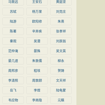
马致远
王安石
黄庭坚
苏轼
杨万里
刘克庄
陆游
欧阳修
朱熹
陈著
辛弃疾
张孝祥
秦观
吴潜
刘辰翁
范仲淹
晏殊
吴文英
晏几道
朱敦儒
柳永
周邦彦
程垓
贺铸
李清照
周敦颐
文天祥
岳飞
李煜
陆龟蒙
韦应物
李商隐
元稹