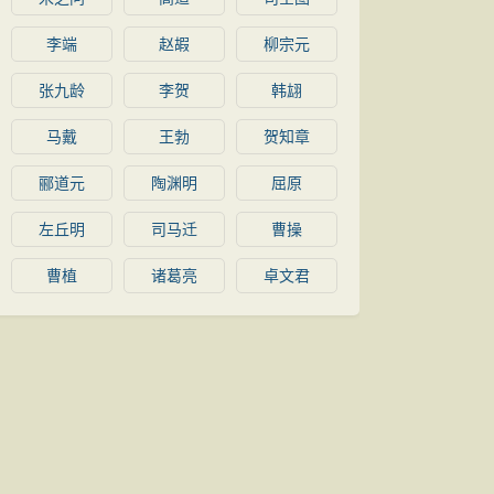
李端
赵嘏
柳宗元
张九龄
李贺
韩翃
马戴
王勃
贺知章
郦道元
陶渊明
屈原
左丘明
司马迁
曹操
曹植
诸葛亮
卓文君