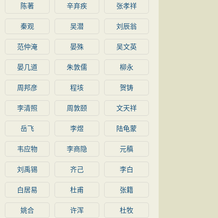
陈著
辛弃疾
张孝祥
秦观
吴潜
刘辰翁
范仲淹
晏殊
吴文英
晏几道
朱敦儒
柳永
周邦彦
程垓
贺铸
李清照
周敦颐
文天祥
岳飞
李煜
陆龟蒙
韦应物
李商隐
元稹
刘禹锡
齐己
李白
白居易
杜甫
张籍
姚合
许浑
杜牧