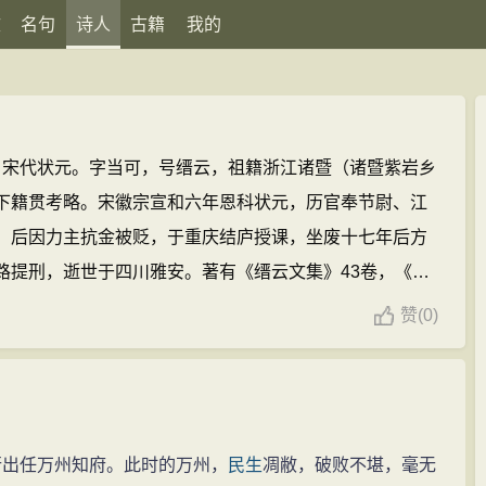
文
名句
诗人
古籍
我的
63）宋代状元。字当可，号缙云，祖籍浙江诸暨（诸暨紫岩乡
下籍贯考略。宋徽宗宣和六年恩科状元，历官奉节尉、江
，后因力主抗金被贬，于重庆结庐授课，坐废十七年后方
路提刑，逝世于四川雅安。著有《缙云文集》43卷，《易
202篇)
赞
(
0)
行出任万州知府。此时的万州，
民生
凋敝，破败不堪，毫无