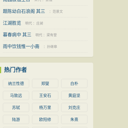
臣
宋代
：
张镃
题陈幼白石浪阁 其三
：
范景文
江湖胜览
明代
：
庄昶
暮春病中 其三
明代
：
梁有誉
雨中饮钱惟一小斋
：
孙继皋
热门作者
纳兰性德
郑燮
白朴
马致远
王安石
黄庭坚
苏轼
杨万里
刘克庄
陆游
欧阳修
朱熹