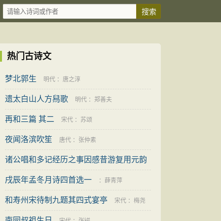
热门古诗文
梦北郭生
明代
：
唐之淳
遗太白山人方舄歌
明代
：
郑善夫
再和三篇 其二
宋代
：
苏颂
夜闻洛滨吹笙
唐代
：
张仲素
诸公唱和多记经历之事因感昔游复用元韵
凡三
戌辰年孟冬月诗四首选一
宋代
：
苏颂
：
薛青萍
和寿州宋待制九题其四式宴亭
宋代
：
梅尧
南园叔祖生日