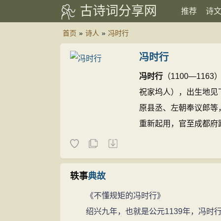
古诗词分享网
推荐
诗
首页
»
诗人
»
冯时行
冯时行
冯时行
（1100—11
祝家坞人），出生地见
原县丞、左朝奉议郎等
重新起用，官至成都府
伦》2卷。
冯时行的诗文(
轶事
典故
《不懂规矩的冯时行》
绍兴九年，也就是公元1139年，冯时