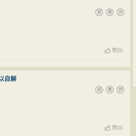
原
繁
拼
在大门口，厉声呵斥：“你们是朝廷的
军队
，应该保卫
百
，强取朝廷财物，霸占
百姓
的血汗，简直无法无天，你们
踏过去！”
此刻却如同下
山
猛虎一般，声若洪钟，气势逼人，直吓得
赞
(0)
行，扇形排开，挡住官库，直面李炯和飞虎军：“要踏冯大
，甚至飞虎军中也有人开始倒戈，对自己不利，只能收
以自解
原
繁
拼
筋疲力尽的冯时行。
连夜写信密告秦桧，说冯时行不但不识时务，反而沽名
残害岳飞等抗金名将之际，随便找了个“莫须有”的罪名将冯
赞
(0)
可谁知万州
百姓
早已在码头恭候多时，默默垂泪，但没有