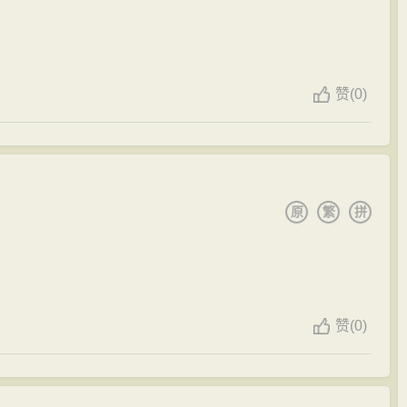
难道还有名目？”冯时行明知故问。
了，但还有些名目需要打点。说白了，就是拿到京城孝敬秦
府政绩平平，为什么可以顺
风
顺水，官升一级呢？”李炯干
赞
(0)
绝不会拿
百姓
的血汗钱，来满足一己之私的！”冯时行转过
作清高，不但不知趣，反而接着说：“冯大人，果然清
原
繁
拼
这是历年来
地方
上的规矩，如果到了
时间
不送到京城丞相
？冯某这里，只有
百姓
和朝廷，朝廷
赋税
，重不伤民，这
做官的规矩。现在朝廷正在危难之际，外有金兵犯境，内
赞
(0)
三尺，榨取民脂民膏，
百姓
怎么活？”冯时行的话掷地有
不客气了！来呀，飞虎军何在？给我开库取钱！”气急败坏