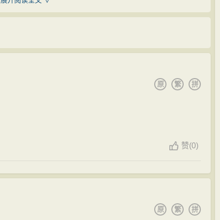
展开阅读全文 ∨
大家安居乐业。”
，企图以提取万州大量积钱，向朝廷献媚固宠，率500飞虎
踏实。冯时行说到做到，清闲之时下到乡野，指导农桑，
劾，罢官削职，除名《大宋状元录》，辗转流离万州、开
人识字，一扫初到万州时的死气沉沉，换来一片清明祥和
愤之下，将原籍“乐碛”改为“落碛”（今洛碛得名缘由）。稍
来两担新米，让他尝尝新鲜，冯时行无法推脱，不得不
七年之久。直到秦桧死后，绍兴二十七年（1157），冯时
原
繁
拼
人给他送鱼也是如此，甚至还挽留送鱼人一起吃饭，结果
二十八年（1158）冬，又荐知黎州（今四川汉源）；绍兴
断了这种
风
气。但
百姓
心里都
感恩
冯时行，在上缴
赋税
之
被高宗再次召见，上《请易田师中用张浚、刘绮疏》，疏中
府库中钱财增加，这就让转运判官李炯垂涎不已。
怯而能使天下勇，今之形势，愿陛下舍一己之好恶，勉用张
主题：“恭喜冯大人，贺喜冯大人！”
省
官吏
，减州郡冗卒”。擢右朝请大夫，提点成都府刑狱，
赞
(0)
万州，就斩了他的爪牙孙奇虎，事后，李炯怀恨在心，
3）逝世于雅州（今雅安），时年63岁。死后被追为“古城
，定有蹊跷，于是淡淡地问了一句：“李大人，不知冯某喜
今江北区鱼嘴镇）。
）民众曾斥钱七十万，为冯时行立祠庙。《古城冯侯庙
你这两年，在万州任上干得
风
生水起，仓库之中钱粮不
，中为堂，塑侯像，挟以两庑，民岁时歌舞其下，水旱厉
原
繁
拼
就可以扶摇直上啊。”
、“状元井”、“状元桥”等纪念
建筑
。