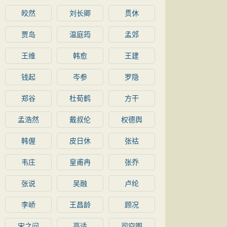
皎然
刘长卿
贯休
贾岛
温庭筠
孟郊
王维
韩愈
王建
钱起
岑参
罗隐
郑谷
杜荀鹤
方干
孟浩然
戴叔伦
权德舆
韩偓
皮日休
张祜
韦庄
皇甫冉
张乔
张说
吴融
卢纶
李峤
王昌龄
顾况
宋之问
高适
司空图