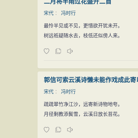
二月将半雨过花盛开二首
的李炯一声令下，五百飞虎军直奔官库。
宋代
：
冯时行
冯时行一看大事不好，立刻前往官库，坐
姓
的安宁，可你们今天却公然无视朝廷法度
最怜半见或不见，更惜欲开犹未开。
想要拿走官库中一枚铜钱，就必须从我身上
树远祗疑随水去，枝低还似傍人来。
飞虎军看着平日里文弱斯文的冯知府，
连连后退。闻讯赶来的
百姓
，迅速围拢冯时
人，先踩我们！”
李炯一看场面越来越大，
百姓
越聚越多
郭信可索云溪诗懒未能作戏成此寄
兵，愤愤而去：“哼，冯时行，你等着！”
宋代
：
冯时行
百姓
看着李炯等人离开，忙搀扶起已经
此后不久，李炯为了自保，怕秦桧怪罪，
疏疏翠竹净江沙，远寄新诗物地夸。
钓誉，煽动
百姓
闹事。秦桧接到密信，趁着
月径剩教添鬓雪，云溪日放长苔花。
时行削职为民，发回原籍。
冯时行被迫离开万州，准备登船回乡。