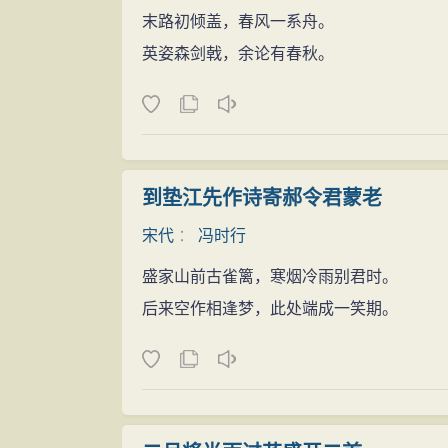
“孝敬朝廷？朝廷的
赋税
已经尽数缴清，
末路初倾盖，春风一系舟。
“呵呵……冯大人，这朝廷
赋税
是缴完
英姿森剑戟，余论有春秋。
桧秦丞相。想必你也清楚，你的前任万州知
脆说破其中奥秘。
“哈哈……李大人，你打错算盘了，冯某
身去，厉声喊道：“送客！”
到垫江先作诗寄郝令君蒙老
李炯一看冯时行变脸了，以为是冯时行假
宋代
：
冯时行
廉，李某佩服。但是我想告诉冯大人的是，
府，秦丞相是要怪罪的。”
盛家山前古雀篱，寒烟冷雨别君时。
“什么规矩？谁立的规矩？给谁立的规矩
后来空作相逢梦，此处端成一笑期。
是朝廷的规矩；为官一任，两袖清
风
，这是
有天灾不断，如果再加上你们这些人，掘地
声。
“好，冯时行，你不懂规矩，就不要怪我