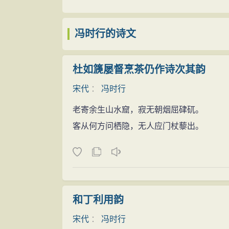
县乡土地肥沃，那就种田，一句话，就是让
财。绍兴十一年（1141），转运判官李炯
百姓
欢呼雀跃，感到了多年来没有过的
军强行提取，时行坚决反对，被提刑何麒弹
冯时行的诗文
甚至就在乡野开办学堂，给孩子上课，教大
江间近两年。
的生机勃勃。
绍兴十四年底由万州回到
家乡
乐碛，气
杜如篪屡督烹茶仍作诗次其韵
有一次夏稻收割之后，乡绅们给冯时行送
后，到缙云
山
置田地，建房办学，“坐废”十
收下稻米，但坚持以市价折成钱物抵米；有
宋代
：
冯时行
行才又复起知蓬州（今四川蓬安县）。绍兴
弄得这些“送礼之人”不敢再讨“无趣”，也就
老寄余生山水窟，寂无朝烟屈硉矹。
三十一年（1161），金人背盟，冯时行
时，少有拖沓，渐渐地，官仓中余粮增多，
客从何方问栖隐，无人应门杖藜出。
说：“自古未有人主退而能使天下进，人主
一日，李炯登门
拜访
冯时行，开口直奔
浚、刘绮、李显忠等将领抗金。”并提出“宜
冯时行一看是李炯，颇感意外。当初刚到
经划边事，卓有功绩。孝宗隆兴元年（116
所以基本上没有往来。可今天李炯亲自上门
侯”，初葬雅州古城，后移葬巴县鱼嘴沱（
从何来？”
乾道五年（1169），雅州（今四川雅安
和丁利用韵
“哈哈……冯大人是揣着明白装糊涂呢？
碑》载：“大众斥七十万钱，缚屋二十五盈
少，只要我们把这些钱粮孝敬朝廷，那你我
宋代
：
冯时行
疾，必祷侯。”冯时行
故乡
洛碛有“缙云故里”