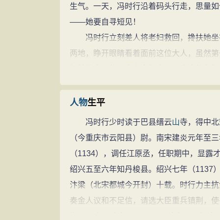
生气。一天，冯时行沿着码头行走，思量如
——她要自寻短见！
冯时行立刻差人将老妇救回，搀扶她坐在
两地，睁开眼睛看着面前这位大人，虽然第
泪地将自己的不幸和盘托出：原来这位老妇
年，官府
赋税
越来越重，
丈夫
和儿子为了能
大收获回来时，却被恶霸孙奇虎抢了鱼，并
人物
生平
冯时行气愤之极，强压怒火，沉沉地问道
冯时行少时读于巴县缙云
山
寺，得中北
“大人有所不知，这孙奇虎有转运判官李
（今重庆市云阳县）尉。南宋建炎元年至三年
冯时行
安慰
老妇：“您放心，这件事我
（1134），调任江原丞，任职期中，显
行，状纸足有一尺多厚，冯时行当众宣判：
绍兴五至六年知丹梭县。绍兴七年（113
斩！
百姓
拍手称快，但万州转运判官李炯却
汴梁（北宋都城今开封）十载。时行力主抗
冯时行看着大家久违的笑脸，高声说道：
奏金人议和不足信，请选大臣重兵镇荆，使
日子，我走遍了万州的每一个县、乡，有的
之语”。绍兴九年（1139），出任万州知