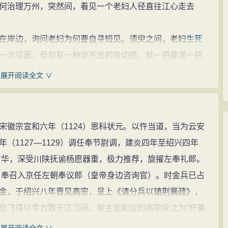
何治理万州，突然间，看见一个老妇人径直往江心走去
岸边，询问老妇为何要自寻短见。须臾之间，老妇
生死
一次见面，但却有一种说不出的亲切感，就一把鼻涕一把
，本是万州
江边
的一位住户，几代人打渔为生。因这两
展开阅读全文 ∨
多打些鱼，被迫涉险到江中更远处打渔，好不容易有了更
毒打致死。
：“那您怎么不去官府伸冤，却跑来沉江呢？”
宋徽宗宣和六年（1124）恩科状元。以忤当道，当为云安
炯大人做后台，没人敢惹。”老妇越说眼泪越多。
（1127—1129）调任奉节尉调，建炎四年至绍兴四年
管了。”没过多久，冯时行收集到恶霸孙奇虎几年来犯下的罪
露才华，深受川陕抚谕杨愿器重，极力推荐，旋擢左奉礼郎。
恶霸孙奇虎为患乡里，恶迹累累，立
马
上报朝廷，秋后问
7）奉召入京任左朝奉议郎（皇帝身边咨询官）。时金兵已占
怀恨在心。
金，于绍兴八年晋见高宗，呈上《请分兵以镇荆襄疏》，
“诸位乡邻，我冯时行是来和大家一起治理万州的，这些
岳飞得以专力致于江汉间。被主张和议的高宗斥之为“杯羹
地方
临水，那就打渔，有的
地方
近
山
，那就养蚕，大部分
府，镇邪锄恶，为民除害，惠农
劝学
，为
地方
积蓄了一批钱