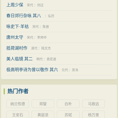
上周少保
宋代
：
刘过
春日郊行杂咏 其八
：
弘历
咏史下·羊祜
宋代
：
陈普
唐州太守
宋代
：
李师中
抵荷湖村作
清代
：
陆文杰
美人临镜 其二
明代
：
袁宏道
极高明亭诗为曾以敬作 其六
元代
：
吴当
热门作者
纳兰性德
郑燮
白朴
马致远
王安石
黄庭坚
苏轼
杨万里