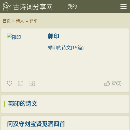
古诗词分享网
我的
首页
»
诗人
»
郭印
郭印
郭印的诗文(15篇)
赞
(
0)
郭印的诗文
问汉守刘宝贤觅酒四首