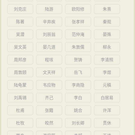
刘克庄
陆游
欧阳修
朱熹
陈著
辛弃疾
张孝祥
秦观
吴潜
刘辰翁
范仲淹
晏殊
吴文英
晏几道
朱敦儒
柳永
周邦彦
程垓
贺铸
李清照
周敦颐
文天祥
岳飞
李煜
陆龟蒙
韦应物
李商隐
元稹
刘禹锡
齐己
李白
白居易
杜甫
张籍
姚合
许浑
杜牧
皎然
刘长卿
贯休