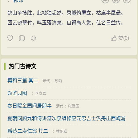
：
郭印
鹤山争揽胜，此地独超然。秀巘脩屏立，枯崖半屋悬。
团云饶翠竹，鸣玉落清泉。自得高人赏，佳名日益传。
赞
(0)
热门古诗文
再和三篇 其二
宋代
：
苏颂
题鉴园图
：
李宣龚
春日赐金园间居即事
清代
：
张廷玉
夏朝同顾九和侍讲湛次泉编修应元忠吉士汎舟出西崦游
太湖
赠蔡二寿仁翁 其二
明代
：
郑善夫
：
林朝崧