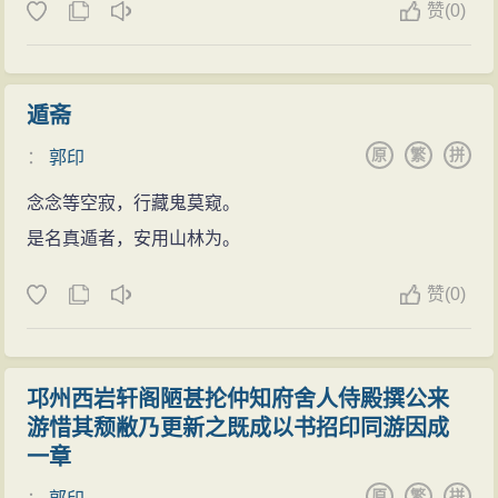
赞
(0)
遁斋
原
繁
拼
：
郭印
念念等空寂，行藏鬼莫窥。
是名真遁者，安用山林为。
赞
(0)
邛州西岩轩阁陋甚抡仲知府舍人侍殿撰公来
游惜其颓敝乃更新之既成以书招印同游因成
一章
原
繁
拼