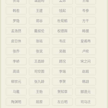
贾岛
温庭筠
孟郊
王维
韩愈
王建
钱起
岑参
罗隐
郑谷
杜荀鹤
方干
孟浩然
戴叔伦
权德舆
韩偓
皮日休
张祜
韦庄
皇甫冉
张乔
张说
吴融
卢纶
李峤
王昌龄
顾况
宋之问
高适
司空图
李端
赵嘏
柳宗元
张九龄
李贺
韩翃
马戴
王勃
贺知章
郦道元
陶渊明
屈原
左丘明
司马迁