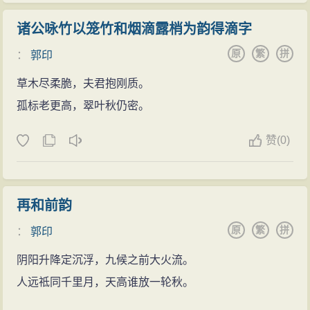
诸公咏竹以笼竹和烟滴露梢为韵得滴字
原
繁
拼
：
郭印
草木尽柔脆，夫君抱刚质。
孤标老更高，翠叶秋仍密。
赞
(0)
再和前韵
原
繁
拼
：
郭印
阴阳升降定沉浮，九候之前大火流。
人远祗同千里月，天高谁放一轮秋。