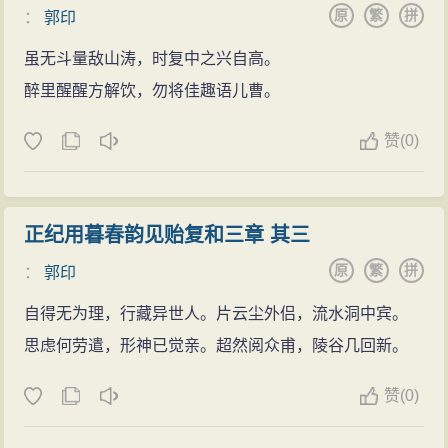
原
繁
拼
：
郭印
虽无斗量敌山涛，时复中之兴自高。
醉里醒醒方解饮，勿将佳趣语儿曹。
赞
(0)
正纪用暮春韵见贻复和三章 其三
原
繁
拼
：
郭印
自得无为理，行藏异世人。片云尘外侣，流水洞中宾。
思虑何劳遣，形神已觉亲。超然阅众甫，陵谷几回新。
赞
(0)